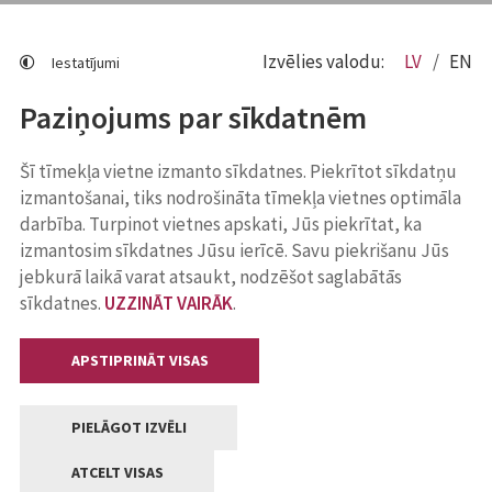
Izvēlies valodu:
LV
EN
Iestatījumi
Paziņojums par sīkdatnēm
Šī tīmekļa vietne izmanto sīkdatnes. Piekrītot sīkdatņu
izmantošanai, tiks nodrošināta tīmekļa vietnes optimāla
darbība. Turpinot vietnes apskati, Jūs piekrītat, ka
izmantosim sīkdatnes Jūsu ierīcē. Savu piekrišanu Jūs
jebkurā laikā varat atsaukt, nodzēšot saglabātās
sīkdatnes.
UZZINĀT VAIRĀK
.
APSTIPRINĀT VISAS
PIELĀGOT IZVĒLI
ATCELT VISAS