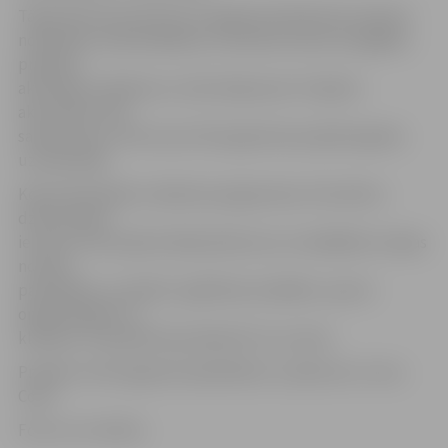
Tāpat M.Actiņa informē, ka iegūtie līdzekļi tiks izlietoti
nodarbību nodrošināšanai, inventāra nomai vai iegādei,
projekta
aktivitāšu reklāmai un noformējumam. Projekta
aktivitātes tiek
saskaņotas ar LOK, kas arī būs galvenie projekta gaitas
uzraudzītāji.
Kopumā projektu atbalsta programmas «Par aktīvu
dzīvesveidu»
ietvaros LOK saņēma 49 pieteikumus no dažādām Latvijas
novadu
pašvaldību un pilsētu izglītības iestādēm, sporta
organizācijām un
klubiem. Finansiāli tika atbalstīti 11 no tiem.
Projektu LOK organizē sadarbībā ar uzņēmumu «Coca-
Cola».
Foto: no JV arhīva