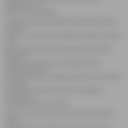
spīdmintonam un
ģimeņu laivu sacensībām.
SSC mājas lapā šobrīd pieejama informācija par šādām
projekta
«Sporto un esi vesels» aktivitātēm: skriešanas koptreniņi
no 16.
aprīļa otrdienās, sestdienās, vingrošanas nodarbības
bērniem un
vecākiem no maija divas reizes nedēļā, atklātie
spīdmintona treniņi
vasaras mēnešos reizi nedēļā, spīdminota turnīri, ģimeņu
sacensības
kanoe laivās no maija (pieci posmi), norūdīšanās
nodarbības no
septembra divas reizes nedēļā.
Projekta «Sporto un esi vesels» norādītais dalībnieku
skaits ir
minēts 5000, bet aktivitāšu vieta – Pasta sala, kas arī