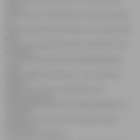
noteica
aktivitāšu izvēli. «Tā kā projekts tiks īstenots Pasta salā,
tad
projektā tika iekļautas aktivitātes, kuras notika jau 2015.
gadā,
piemēram, skriešanas koptreniņi un sacensības tūristu
kanoe laivās.
Arī vingrošana brīvā dabā tika izmēģināta pagājušajā
vasarā.
Papildus iekļāvām spīdmintonu – sporta spēli, kas ir
piemērota
dažādiem vecumiem, ir demokrātiska vietas
piemērojamības ziņā.
Norūdīšanās tika iekļauta kā veselības saglabāšanas un
uzlabošanas
pasākums. Liela nozīme ir arī aktivitāšu īstenotāju
aizrautībai un
entuziasmam,» tā M.Actiņa.