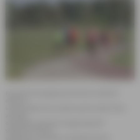
Kā portālam www.jelgavavasvestnesis.lv atklāj SSC
direktora
vietniece Maija Actiņa, projekts paredz vairāku fizisku
aktivitāšu
organizēšanu ģimenēm no šī gada aprīļa līdz
septembrim, sākot ar
vingrošanas un skriešanas nodarbībām līdz pat