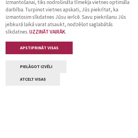
izmantošanai, tiks nodrošināta tīmekļa vietnes optimāla
darbība. Turpinot vietnes apskati, Jūs piekrītat, ka
izmantosim sīkdatnes Jūsu ierīcē. Savu piekrišanu Jūs
jebkurā laikā varat atsaukt, nodzēšot saglabātās
sīkdatnes.
UZZINĀT VAIRĀK
.
APSTIPRINĀT VISAS
PIELĀGOT IZVĒLI
ATCELT VISAS
Kontakti