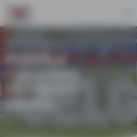
PORTĀLA
“JELGAVAS
VĒSTNESIS”
ARHĪVS