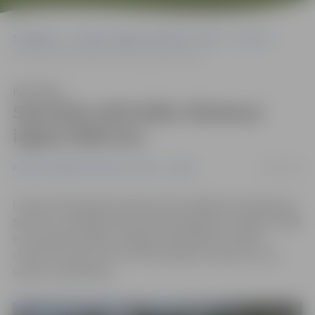
Sākumlapa
Portāla “Jelgavas Vēstnesis” arhīvs
Sports
Sportisko aktivitāšu rīkošanai iegūst 5000 eiro
Klausīties
Sportisko aktivitāšu rīkošanai
iegūst 5000 eiro
19/02/2016
Portāla “Jelgavas Vēstnesis” arhīvs
Sports
Latvijas Olimpiskā komiteja (LOK) sadalījusi finansējumu
sporta un veselīga dzīvesveida projektiem. Atbalstu 5000
eiro apmērā saņēma Jelgavas pašvaldības iestāde
«Sporta servisa centrs» (SSC) projekta «Sporto un esi
vesels» realizēšanai.