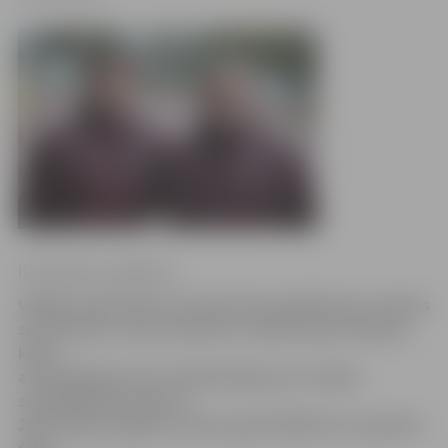
Ilze Knusle-Jankevica
Valdība atbalstījusi naudas balvu piešķiršanu Latvijas
sportistiem, viņu treneriem, atbalsta personālam,
kā arī
attiecīgajām sporta federācijām par izciliem
sasniegumiem sportā
2013. gada nogalē un 2014. gadā 700 687 eiro apmērā.