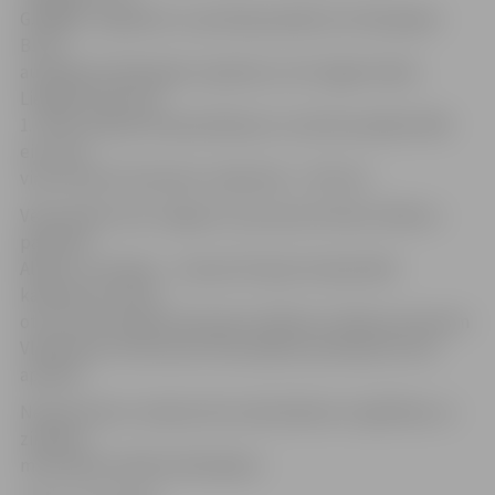
G.Malējs. Jāpiebilst, ka prēmija piešķirta arī bijušajam
BJSS
audzēknim Nikolajam Lapšinam, kurš tagad mācās
Liepājā. Viņam par
1. vietu Eiropas čempionātā jostu cīņā tiks piešķirti 854
eiro, bet
viņa trenerim Vaclavam Jaževičam – 427 eiro.
Vēl prēmēts tiks Jelgavas cīņas sporta kluba «Milons»
pārstāvis
Alberts Jurčenko – viņš par Eiropas čempionātā
kadetiem izcīnīto
otro vietu brīvajā cīņā saņems 1025 eiro. Alberta trenerim
Vladimiram Smirnovam tiks piešķirta prēmija 512 eiro
apmērā.
Naudas balvu izmaksa tiks nodrošināta no Izglītības un
zinātnes
ministrijas budžeta līdzekļiem.