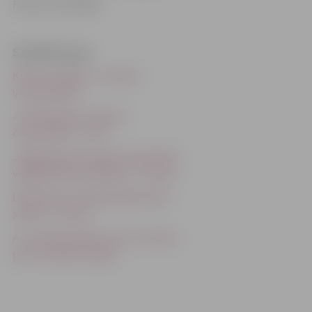
Foto: no JV arhīva
Saistītās ziņas
Kristens Krīgers – Eiropas
vicečempions
«Cerībniekam» Eiropas
čempionātā – zelts
Jelgavniecei Eiropas čempionātā
vieglatlētikā invalīdiem – bronza
Džudistam neolimpiskajā veidā
sambo – bronza
A.Jurčenko piekto vietu nomaina
pret sudraba medaļu