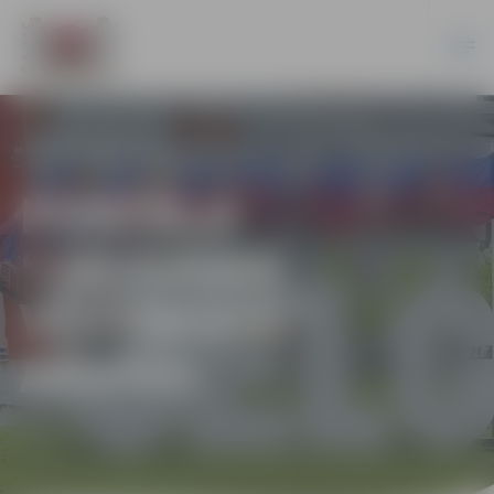
PORTĀLA
“JELGAVAS
VĒSTNESIS”
ARHĪVS