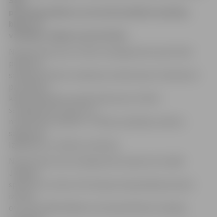
Šajā
periodā panākumi, par kuriem piešķirta prēmija,
bijuši arī
vairākiem Jelgavas sportistiem.
Naudas balvas par izciliem sasniegumiem sportā tiek
piešķirtas
saskaņā ar Ministru kabineta noteikumiem «Noteikumi
par kārtību,
kādā piešķiramas naudas balvas par izciliem
sasniegumiem sportā, un
naudas balvu apmēru». Prēmiju saņēmēju sarakstu
sagatavoja
Izglītības un zinātnes ministrija.
Naudas balvu par sasniegumiem saņems arī vairāki
Jelgavas
sportisti un treneri. Par Eiropas čempionātā junioriem
izcīnīto
otro vietu BMX 2049 eiro (tai skaitā 150 eiro nodokļu