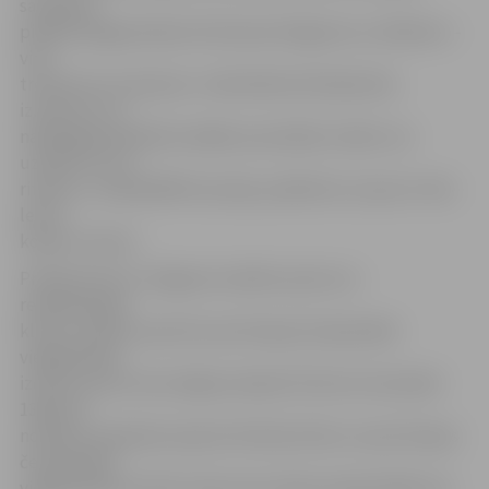
samaksai)
piešķirti jelgavniekam Kristenam Krīgeram un 1024 eiro –
viņa
trenerim Ivo Lakučam. «Visdrīzāk šie līdzekļi tiks
izmantoti, lai
nakāmgad piedalītos kādās sacensībās. Varbūt, lai
uzlabotu šo to
ritenim,» norāda BMX braucējs, piebilstot, ka par to tiks
lemts
kopā ar treneri.
Prēmēti tiks arī Jelgavas invalīdu sporta un
rehabilitācijas
kluba «Cerība» sportisti: par Eiropas čempionātā
vieglatlētikā
izcīnīto pirmo vietu šķēpa mešanā 7115 eiro (tai skaitā
1366 eiro
nodokļu samaksai) saņems Dmitrijs Silovs un par Eiropas
čempionātā
vieglatlētikā izcīnīto trešo vietu diska mešanā 2561 eiro