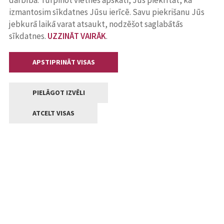
darbība. Turpinot vietnes apskati, Jūs piekrītat, ka
izmantosim sīkdatnes Jūsu ierīcē. Savu piekrišanu Jūs
jebkurā laikā varat atsaukt, nodzēšot saglabātās
sīkdatnes.
UZZINĀT VAIRĀK
.
APSTIPRINĀT VISAS
PIELĀGOT IZVĒLI
ATCELT VISAS
Kontakti