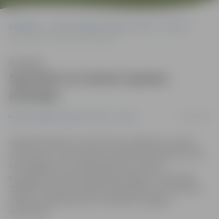
Sākumlapa
Portāla “Jelgavas Vēstnesis” arhīvs
Sports
Sportisti un treneri saņems prēmijas
Klausīties
Sportisti un treneri saņems
prēmijas
26/12/2014
Portāla “Jelgavas Vēstnesis” arhīvs
Sports
Valdība atbalstījusi naudas balvu piešķiršanu Latvijas
sportistiem, viņu treneriem, atbalsta personālam, kā arī
attiecīgajām sporta federācijām par izciliem
sasniegumiem sportā 2013. gada nogalē un 2014. gadā
700 687 eiro apmērā. Šajā periodā panākumi, par kuriem
piešķirta prēmija, bijuši arī vairākiem Jelgavas
sportistiem.