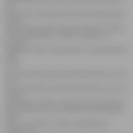
(tai
skaitā 273 eiro nodokļu samaksai) saņems Ingrīda Priede.
D.Silova
trenerei Inārai Aperānei tiks piešķirti 3557 eiro, I.Priedes
trenerei Maijai Ukstiņai – 1281 eiro. Jāpiebilst, ka
M.Ukstiņa
vieglatlētus trenē arī Jelgavas Bērnu un jaunatnes sporta
skolā
(BJSS).
461 eiro par Eiropas sambo čempionātā junioriem izcīnīto
trešo
vietu saņems BJSS sportists Roberts Kabanovs, bet viņa
treneris
Guntis Malējs – 230 eiro. «Tas, kā šī nauda tiks izlietota, ir
Roberta paša ziņā, jo tā tiks ieskaitīta viņa personiskajā
kontā.
Nezinu, vai viņš kaut ko nopirks vai ieguldīs savā
izaugsmē,» tā