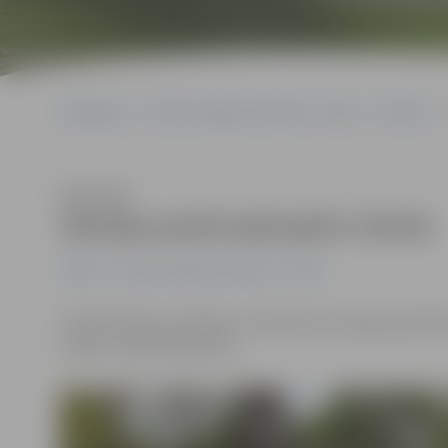
Sākumlapa
Portāla “Jelgavas Vēstnesis” arhīvs
Pilsētā
Klausīties
Stacijas parkā aplaupīts vīrietis
Pilsētā
Portāla “Jelgavas Vēstnesis” arhīvs
Valentīndienā, svētdien, 14. februārī, Stacijas parkā t
naudu un dokumentiem.