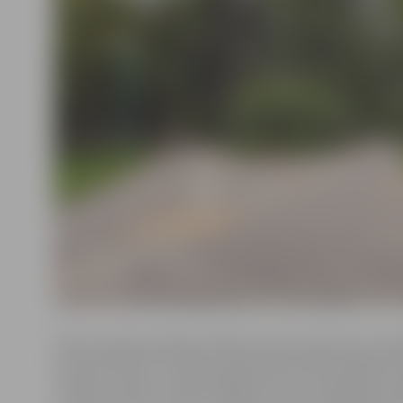
Valsts policijas pārstāve Diāna Purviņa informē, ka sv
rītā p pulksten 7 Stacijas parkā kādam 1957. gadā dz
vīrietim, nodarot miesas bojājumus, tika nolaupīta so