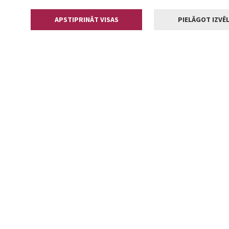
APSTIPRINĀT VISAS
PIELĀGOT IZVĒL
Kontakti
Jelgavas valstp
Lielā iela 11
+371 630055
pasts@jelga
2002-2026 jelgava.lv