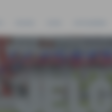
TA
PAŠVALDĪBA
IESTĀDES
KAPITĀLSABIEDRĪBAS