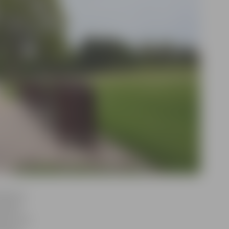
ētdienas
imušam
mā, kurā