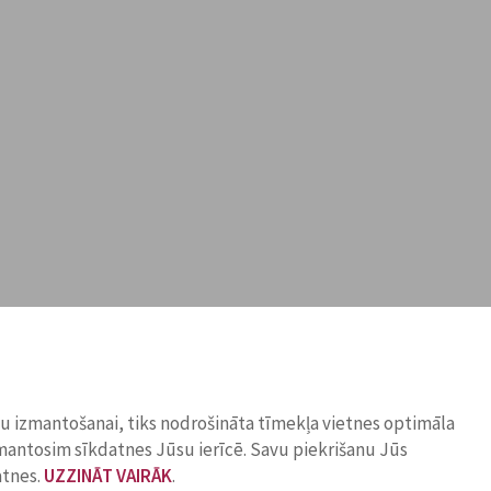
ņu izmantošanai, tiks nodrošināta tīmekļa vietnes optimāla
zmantosim sīkdatnes Jūsu ierīcē. Savu piekrišanu Jūs
atnes.
UZZINĀT VAIRĀK
.