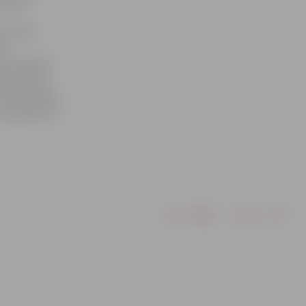
 eiro.
s mantas
as
ar brīvības
u brīvības
, konfiscējot
uzraudzību uz
Drukāt
Dalīties