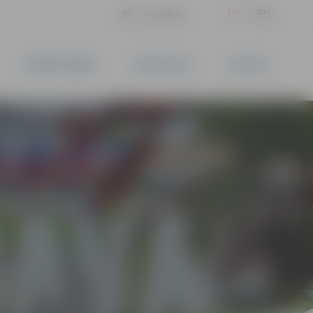
LV
EN
Iestatījumi
UZŅĒMĒJDARBĪBA
PAKALPOJUMI
KONTAKTI