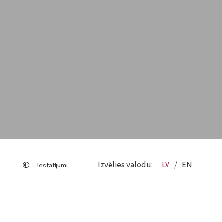
Izvēlies valodu:
LV
EN
Iestatījumi