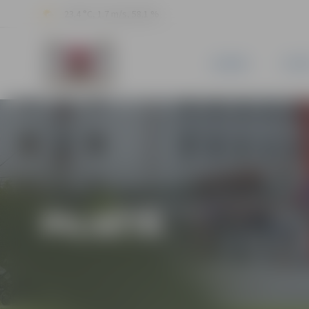
23.4 °C, 1.7 m/s, 58.1 %
JAUNUMI
PILSĒ
PILSĒTĀ