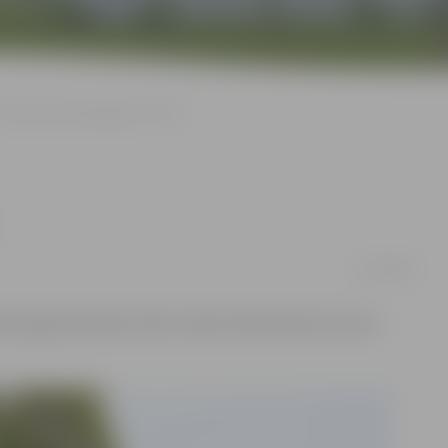
Stacijas parkā aplaupīts vīrietis
17/02/2016
ika aplaupīts kāds vīrietis. Viņam tika atņemta soma ar