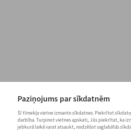
Paziņojums par sīkdatnēm
Šī tīmekļa vietne izmanto sīkdatnes. Piekrītot sīkdat
darbība. Turpinot vietnes apskati, Jūs piekrītat, ka i
jebkurā laikā varat atsaukt, nodzēšot saglabātās sīkd