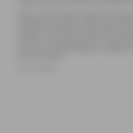
atradās maks ar naudu un dokumentiem. Makā bijuši 70
Šobrīd ir uzsākts kriminālprocess par svešas kustama
nolaupīšanu, ja tā saistīta ar vardarbību vai vardarbīb
piedraudējumu (laupīšana). Par šādu noziegumu soda 
atņemšanu uz laiku līdz pieciem gadiem vai ar īslaicīg
atņemšanu, vai ar piespiedu darbu, vai ar naudas sodu
mantu vai bez mantas konfiskācijas un ar probācijas 
laiku līdz trim gadiem.
Foto: no JV arhīva