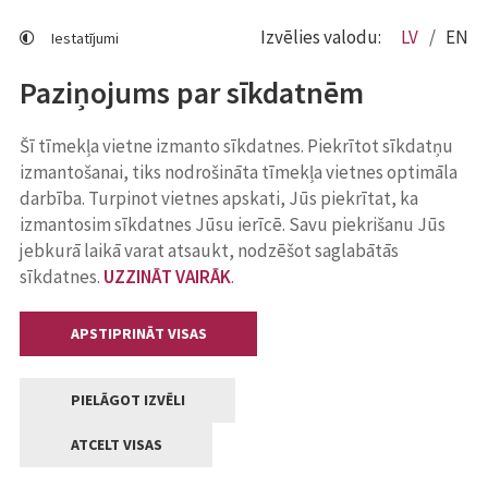
Izvēlies valodu:
LV
EN
Iestatījumi
Paziņojums par sīkdatnēm
Šī tīmekļa vietne izmanto sīkdatnes. Piekrītot sīkdatņu
izmantošanai, tiks nodrošināta tīmekļa vietnes optimāla
darbība. Turpinot vietnes apskati, Jūs piekrītat, ka
izmantosim sīkdatnes Jūsu ierīcē. Savu piekrišanu Jūs
jebkurā laikā varat atsaukt, nodzēšot saglabātās
sīkdatnes.
UZZINĀT VAIRĀK
.
APSTIPRINĀT VISAS
PIELĀGOT IZVĒLI
ATCELT VISAS