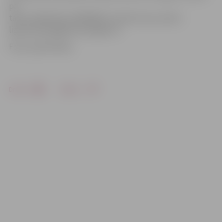
pa
tālruni 63012163, 29543600 vai rakstot pa e-pastu:
liga.damberga@zrkac.jelgava.lv.
Foto: publicitātes
Drukāt
Dalīties