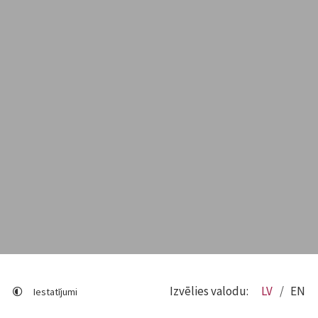
Izvēlies valodu:
LV
EN
Iestatījumi