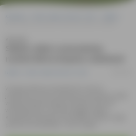
Sākumlapa
Portāla “Jelgavas Vēstnesis” arhīvs
Izglītība
Stāstīs, kāda ir pirmsskolas nozīme bērna karjeras veidošanā
Klausīties
Stāstīs, kāda ir pirmsskolas
nozīme bērna karjeras veidošanā
08/05/2018
Izglītība
Portāla “Jelgavas Vēstnesis” arhīvs
Vai karjera sākas jau pirmskolā? Šis ir viens no
jautājumiem, uz kuru pirmsskolas vecuma bērnu vecāki
varēs gūt atbildi bezmaksas seminārā «Pirmie soļi =
veiksmīga karjera». Seminārs Zemgales reģiona
Kompetenču attīstības centrā (ZRKAC) notiks 15. maijā
pulksten 18. Pieteikšanās – līdz 14. maijam.