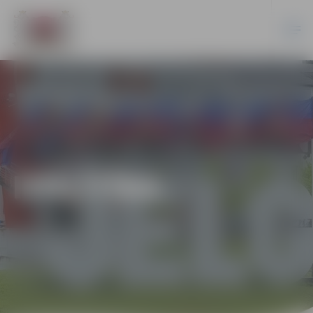
IZGLĪTĪBA