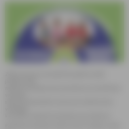
ZRKAC informē, ka seminārā tiks aplūkoti vairāki
jautājumi: kādi
nākotnes izaicinājumi būs pirmsskolas vecuma bērniem;
vai karjera
sākas pirmsskolā; kādi ir pirmie soļi, lai nākotne būtu
veiksmīga;
kā vecāki var atbalstīt pirmsskolas vecuma bērnus?
Pieteikties semināram vecāki var līdz 14. maijam, zvanot