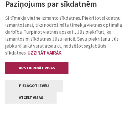
Paziņojums par sīkdatnēm
Šī tīmekļa vietne izmanto sīkdatnes. Piekrītot sīkdatņu
izmantošanai, tiks nodrošināta tīmekļa vietnes optimāla
darbība. Turpinot vietnes apskati, Jūs piekrītat, ka
izmantosim sīkdatnes Jūsu ierīcē. Savu piekrišanu Jūs
jebkurā laikā varat atsaukt, nodzēšot saglabātās
sīkdatnes.
UZZINĀT VAIRĀK
.
APSTIPRINĀT VISAS
PIELĀGOT IZVĒLI
ATCELT VISAS