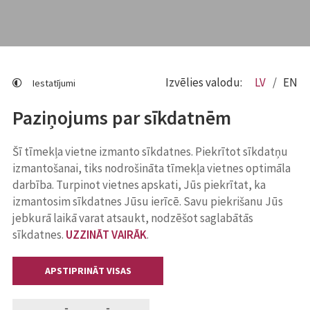
Izvēlies valodu:
LV
EN
Iestatījumi
Paziņojums par sīkdatnēm
Šī tīmekļa vietne izmanto sīkdatnes. Piekrītot sīkdatņu
izmantošanai, tiks nodrošināta tīmekļa vietnes optimāla
darbība. Turpinot vietnes apskati, Jūs piekrītat, ka
izmantosim sīkdatnes Jūsu ierīcē. Savu piekrišanu Jūs
jebkurā laikā varat atsaukt, nodzēšot saglabātās
sīkdatnes.
UZZINĀT VAIRĀK
.
APSTIPRINĀT VISAS