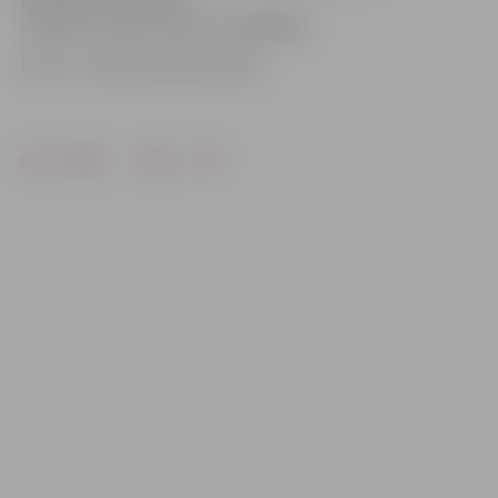
pieteikšanās tūrisma
vakaram, zvanot pa tālruni 63005445.
Foto: no Tūrisma centra arhīva
Drukāt
Dalīties