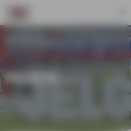
PILSĒTĀ