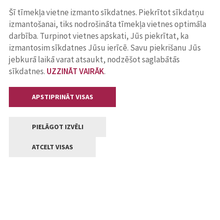
Šī tīmekļa vietne izmanto sīkdatnes. Piekrītot sīkdatņu
izmantošanai, tiks nodrošināta tīmekļa vietnes optimāla
darbība. Turpinot vietnes apskati, Jūs piekrītat, ka
izmantosim sīkdatnes Jūsu ierīcē. Savu piekrišanu Jūs
jebkurā laikā varat atsaukt, nodzēšot saglabātās
sīkdatnes.
UZZINĀT VAIRĀK
.
APSTIPRINĀT VISAS
PIELĀGOT IZVĒLI
ATCELT VISAS