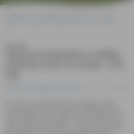
Sākumlapa
Portāla “Jelgavas Vēstnesis” arhīvs
Pilsētā
Stāstīs par ekspedīciju uz tālāko apdzīvoto vietu no Latvijas – Pita
salu
Klausīties
Stāstīs par ekspedīciju uz tālāko
apdzīvoto vietu no Latvijas – Pita
salu
26/03/2017
Pilsētā
Portāla “Jelgavas Vēstnesis” arhīvs
Ceturtdien, 30. martā, pulksten 18 Jelgavas Svētās
Trīsvienības baznīcas tornī notiks tematiskais tūrisma
vakars «Garākais ceļš uz tālāko vietu», kurā vakara viesi –
Dainis Pudelis un Ivars Brencis – stāstīs par divus gadus
ilgo ekspedīciju ar mērķi sasniegt pasaules tālāko