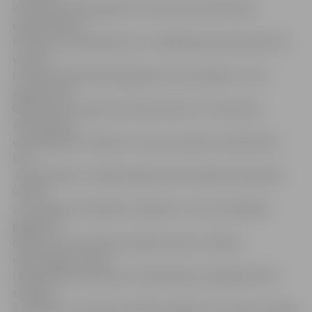
informē, ka 2014. gadā trīs latviešu jaunieši devās
ekspedīcijā uz
Pita salu Jaunzēlandē, kas ir tālākā pasaules apdzīvotā
vieta no
Latvijas. Ekspedīcija ilga gandrīz divus gadus, kuros
aptuveni 18
000 kilometru garais ceļš tika mērots ar vilcieniem,
autobusiem,
velosipēdiem, kuģiem un vienu avioreisu no Bali salas
līdz
Jaunzēlandei. «Garajā ceļā jaunieši viesojās 16 pasaules
valstīs,
un, lai iegūtu līdzekļus ceļošanai, viņi veica dažādus
gadījuma
darbus, kas reizē deva iespēju iepazīt vietējos
iedzīvotājus un gūt
neatkārtojamu pieredzi. Ekspedīcijas noslēgumā Pita
salā tika
uzstādīta no Latvijas ozolkoka izgatavota virziena norāde