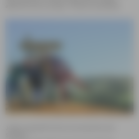
apdzīvoto vietu no Latvijas – Pita salu Jaunzēlandē.
Jelgavas reģionālā Tūrisma centra pārstāve Liene
Strazdiņa