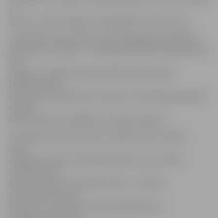
uz
Latviju,» stāsta Jelgavas reģionālajā Tūrisma centrā.
Tematiskā tūrisma vakara viesi ekspedīcijas dalībnieki –
D.Pudelis un I.Brencis – vakara gaitā dalīsies iespaidos par
tālo
ceļojumu, atklājot interesantākos ekspedīcijas
piedzīvojumus,
stāstus par sastaptajiem cilvēkiem, redzētajām pasaules
vietām,
demonstrējot fotogrāfijas no ceļojuma gaitas.
Tematiskais tūrisma vakars «Garākais ceļš uz tālāko
vietu»
Jelgavas Svētās Trīsvienības baznīcas tornī notiks
ceturtdien, 30.
martā, pulksten 18. Dalības maksa – 1,50 eiro,
pirmsskolas vecuma
bērniem – bez maksas. Vairāk informācijas un