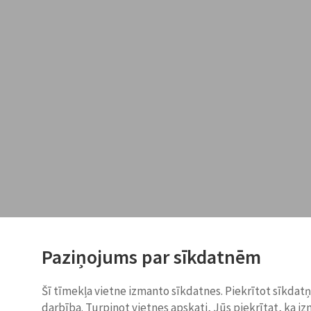
Paziņojums par sīkdatnēm
Šī tīmekļa vietne izmanto sīkdatnes. Piekrītot sīkdat
darbība. Turpinot vietnes apskati, Jūs piekrītat, ka i