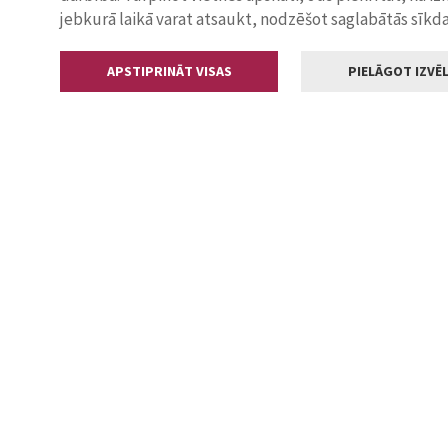
jebkurā laikā varat atsaukt, nodzēšot saglabātās sīkd
APSTIPRINĀT VISAS
PIELĀGOT IZVĒL
Kontakti
Jelgavas valstp
Lielā iela 11
+371 630055
pasts@jelga