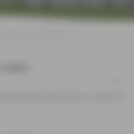
Stāvlaukums nav domāts bumbu spēlēm
u spēlēm
14/07/2015
avas Pašvaldības policija saņēma izsaukumu, ka stāvlaukumā