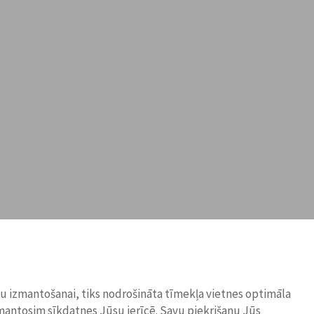
ņu izmantošanai, tiks nodrošināta tīmekļa vietnes optimāla
zmantosim sīkdatnes Jūsu ierīcē. Savu piekrišanu Jūs