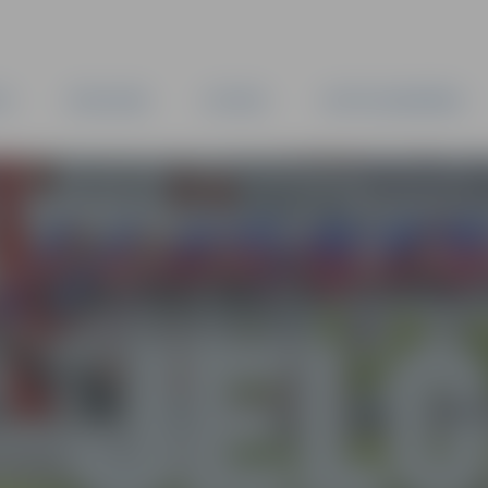
TA
PAŠVALDĪBA
IESTĀDES
KAPITĀLSABIEDRĪBAS