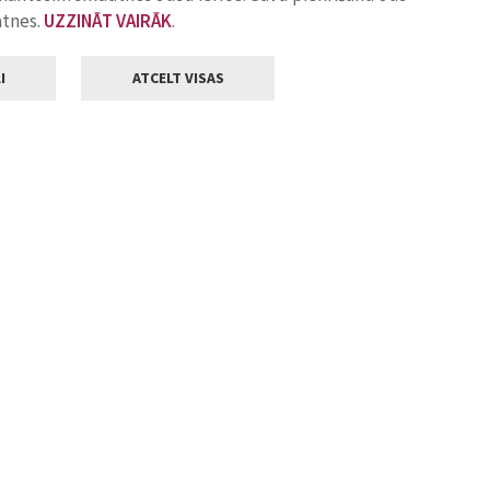
atnes.
UZZINĀT VAIRĀK
.
I
ATCELT VISAS
Klientu apkalpošana
ilsētas pašvaldība
Darba laiks
, Jelgava, LV-3001
Pirmdienās
8.00 - 18.00
Otrdienās
8.00 - 17.00
22
Trešdienās
8.00 - 17.00
va.lv
Ceturtdienās
8.00 - 17.00
Piektdienās
8.00 - 14.30