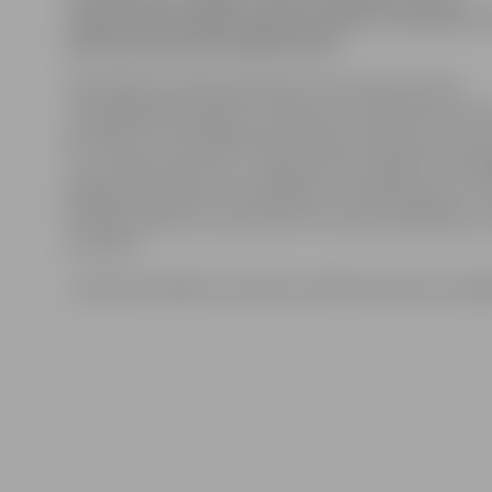
Jelgavas Pašvaldības policija saņēma izsaukumu,
Katoļu ielā jaunieši spēlē bumbu.
Pašvaldības policijas pārstāve Aiva Saulīte portālu
www.jelgavasvestnesis.lv informē, ka stāvlaukumā tik
jaunietis, kurš driblēja basketbola bumbu pie savas a
viņu veiktas pārrunas. «Lai gan bumbu spēlēt nav aizlie
gadījumā jaunietim tika aizrādīts, ka stāvlaukums no 
drošības aspekta nav piemērots bumbas spēlēšanai,» 
A.Saulīte.
Jaunietis apsolījis, ka bumbu stāvlaukumā vairs nespē