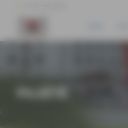
21.2 °C, 3.2 m/s, 68.2 %
JAUNUMI
PILSĒ
PILSĒTĀ