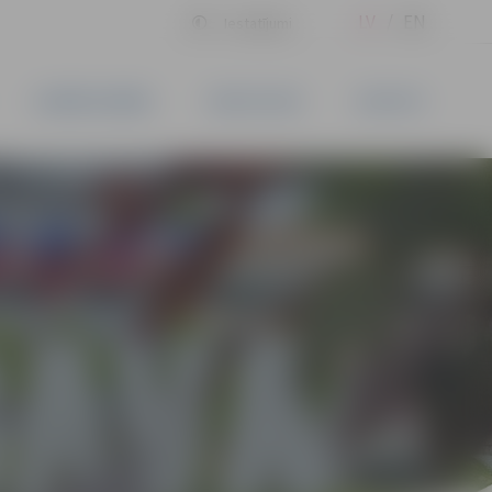
LV
EN
Iestatījumi
UZŅĒMĒJDARBĪBA
PAKALPOJUMI
KONTAKTI