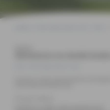
Sākumlapa
Portāla “Jelgavas Vēstnesis” arhīvs
Pilsētā
Klausīties
Stāvlaukums nav domāts bumb
Pilsētā
Portāla “Jelgavas Vēstnesis” arhīvs
Pirmdienas, 13. jūlija, vakarā ap pulksten 22.20 Jelg
Katoļu ielā jaunieši spēlē bumbu.
Ilze Knusle-Jankevica
Pirmdienas, 13. jūlija, vakarā ap pulksten 22.20