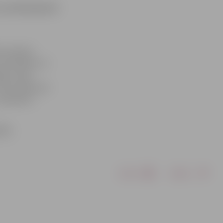
 ka stāvlaukumā
a sastapts
utomašīnas. Ar
gts, šajā
ceļu satiksmes
paskaidro
lēs.
Drukāt
Dalīties