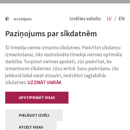
Izvēlies valodu:
LV
EN
Iestatījumi
Paziņojums par sīkdatnēm
Šī tīmekļa vietne izmanto sīkdatnes. Piekrītot sīkdatņu
izmantošanai, tiks nodrošināta tīmekļa vietnes optimāla
darbība. Turpinot vietnes apskati, Jūs piekrītat, ka
izmantosim sīkdatnes Jūsu ierīcē. Savu piekrišanu Jūs
jebkurā laikā varat atsaukt, nodzēšot saglabātās
sīkdatnes.
UZZINĀT VAIRĀK
.
APSTIPRINĀT VISAS
PIELĀGOT IZVĒLI
ATCELT VISAS