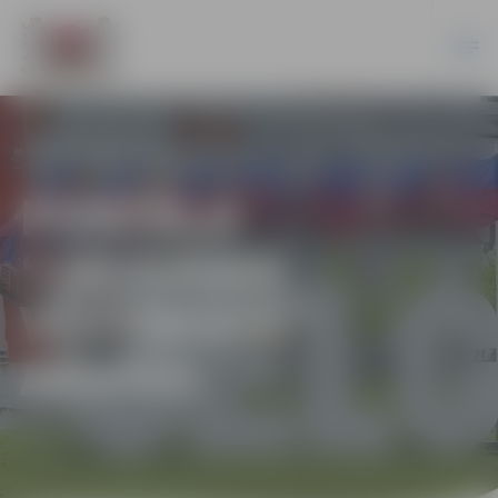
PORTĀLA
“JELGAVAS
VĒSTNESIS”
ARHĪVS