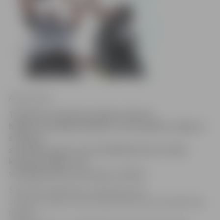
Andra Ozola
Trešdienas vakarā pie Jelgavas Sporta
halles norisinājās kārtējais, nu jau piektais Jelgavas
strītbola
sacensību posms, kur jaunākajā grupā uzvarēja
komanda «BWA», bet
vecākajā grupā uzvaru guva «Armet».
Sacensību organizatoru pārstāvis Gatis
Justovičs stāsta, ka šis čempionāta posms aizvadīts bez
īpašiem