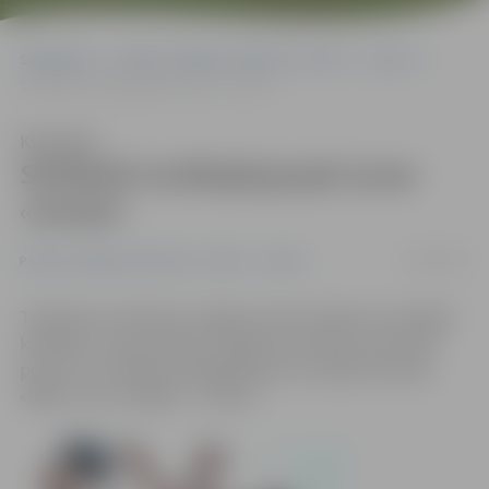
Sākumlapa
Portāla “Jelgavas Vēstnesis” arhīvs
Sports
Strītbolā vecākajā grupā uzvar «Armet»
Klausīties
Strītbolā vecākajā grupā uzvar
«Armet»
12/08/2015
Portāla “Jelgavas Vēstnesis” arhīvs
Sports
Trešdienas vakarā pie Jelgavas Sporta halles norisinājās
kārtējais, nu jau piektais Jelgavas strītbola sacensību
posms, kur finālā jaunākajā grupā uzvarēja komanda
«BWA», bet vecākajā – «Armet» .