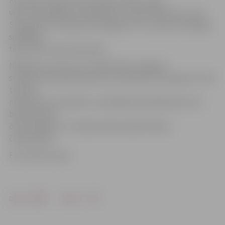
Komanda «Dēļu foršie draugi» palika otrajā
vietā. Tajā spēlēja Jānis Bērziņš, Jānis Atelbauers, Uvis
Strogonovs, Kristaps Vereščagins. Par 5. posma vērtīgāko
spēlētāju
tika atzīts Ivars Kutkovskis.
Nākamais, kas būs arī noslēdzošais Jelgavas
strītbola čempionāta posms, paredzēts 26. augustā. Tieši
tad tiks
noskaidrots sacensību uzvarētājs kopvērtējumā, kurš
balvā saņems
četras biļetes uz Latvijas izlases spēli Eiropas
čempionātā.
Foto: Raitis Supe
Drukāt
Dalīties