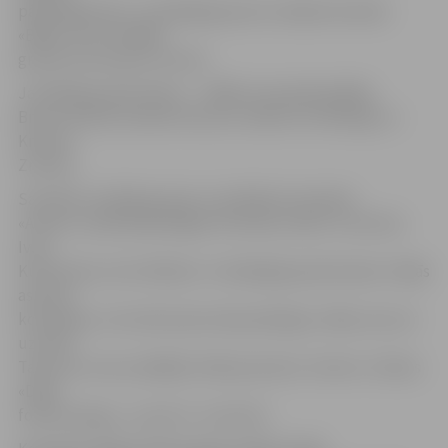
pārsteigumiem. Jaunākajā grupā uzvarēja komanda
«BWA», bet vecākajā
grupā uzvaru guva «Armet.
Jaunākās grupas līderu – «BWA» komandā spēlēja
Bruno Zeltiņš, Daniels Gersons, Roberts Grīnbergs un
Kristers
Znotiņš.
Savukārt vecākās grupas uzvarētāju komandas
«Armet» sastāvā bija Edgars Krūmiņš, Andris Justovičs,
Ivars
Kutkovskis, Arvis Vālodze. «Vecākajā grupā šovakar cīnījās
astoņas
komandas, no kurām piecas bija spēcīgas, tādas, kas var
uzvarēt.
Taču par uzvaru pēdējā, fināla posmā ar «Armet» cīnīsies
«Dēļu
foršie draugi»», uzsver G. Justovičs.