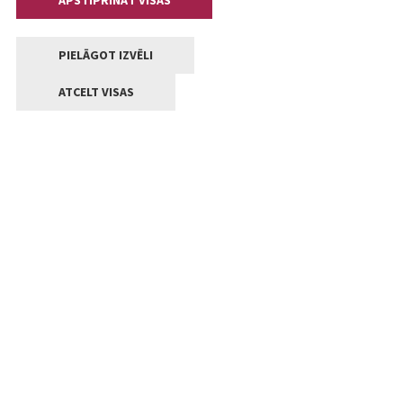
APSTIPRINĀT VISAS
PIELĀGOT IZVĒLI
ATCELT VISAS
Kontakti
Jelgavas valstpilsētas pašvaldība
Lielā iela 11, Jelgava, LV-3001
+371 63005522
pasts@jelgava.lv