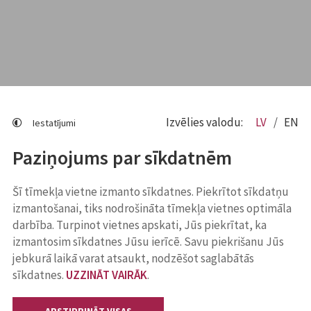
Izvēlies valodu:
LV
EN
Iestatījumi
Paziņojums par sīkdatnēm
Šī tīmekļa vietne izmanto sīkdatnes. Piekrītot sīkdatņu
izmantošanai, tiks nodrošināta tīmekļa vietnes optimāla
darbība. Turpinot vietnes apskati, Jūs piekrītat, ka
izmantosim sīkdatnes Jūsu ierīcē. Savu piekrišanu Jūs
jebkurā laikā varat atsaukt, nodzēšot saglabātās
sīkdatnes.
UZZINĀT VAIRĀK
.