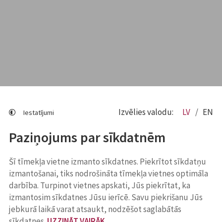
Izvēlies valodu:
LV
EN
Iestatījumi
Paziņojums par sīkdatnēm
Šī tīmekļa vietne izmanto sīkdatnes. Piekrītot sīkdatņu
izmantošanai, tiks nodrošināta tīmekļa vietnes optimāla
darbība. Turpinot vietnes apskati, Jūs piekrītat, ka
izmantosim sīkdatnes Jūsu ierīcē. Savu piekrišanu Jūs
jebkurā laikā varat atsaukt, nodzēšot saglabātās
sīkdatnes.
UZZINĀT VAIRĀK
.