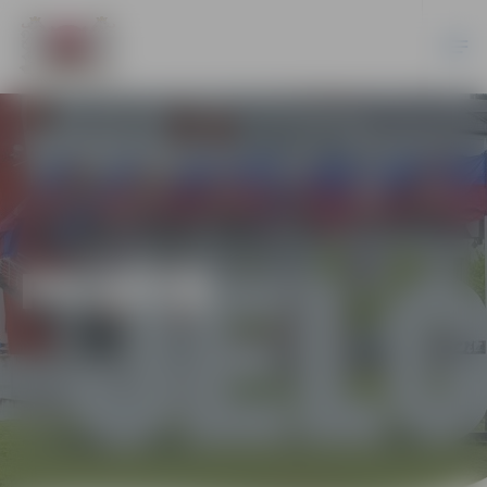
PILSĒTĀ