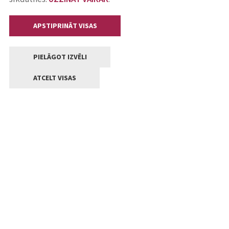
APSTIPRINĀT VISAS
PIELĀGOT IZVĒLI
ATCELT VISAS
Kontakti
Jelgavas valstpilsētas pašvaldība
Lielā iela 11, Jelgava, LV-3001
+371 63005522