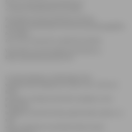
Šorīt LLU savā tviter kontā raksta, ka
«students diemžēl palicis bez šalles».
Pašvaldības policijas sabiedrisko attiecību
speciāliste Sandra Reksce informē, ka policijai pagaidām
nav nekādu
ziņu, kurš un kad precīzi varēja šalli nočiepiet.
Visticamāk, tas noticis kādā no brīvdienām, jo
šalles neesamība pamanīta šorīt.
LLU Komunikācijas un mārketinga centra
vadītāja Sandra Grigorjeva ar humoru teic: «Ceram, ka
šalles
pazušana ir tradīcijas neformāls turpinājums, nevis
kaitniecība.
Iespējams, ka šalli kā trofeju paņēmis kāds students un
savā
«koju» istabiņā par to priecāsies kopā ar saviem