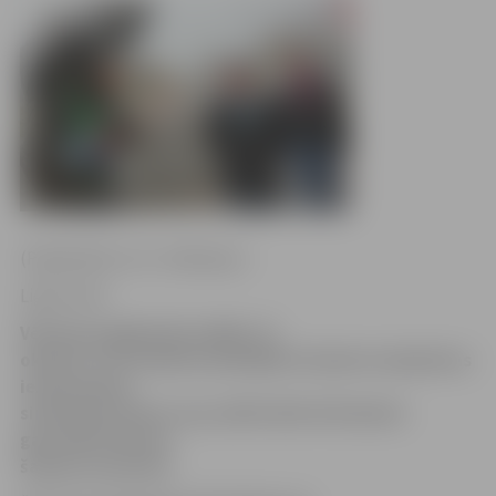
(Papildināts no 5. rindkopas.)
Ligita Vaita
Vēl tikai pagājušajā nedēļā, 15.
oktobrī, LLU studenti piedalījās Studenta skulptūras
ieziemošanā,
simboliski ietinot viņu adītā šallē. Brīvdienās
garnadži krāsaino
šalli jau aiznesuši.