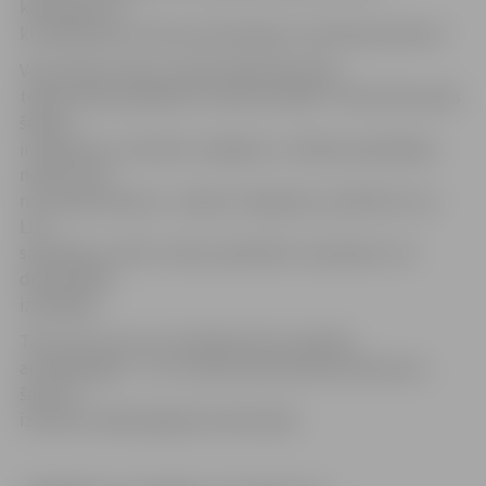
kaimiņiem un
kursabiedriem. Nav jau pārsteigums, šalle bija skaista!»
Viņa izsaka cerību, ka pēc kāda laika šalle
tomēr atkal parādīsies Studenta kaklā. «Tā kā siltais laiks
šodien
ir atgriezies, tad šalle, iespējams, trofejas paņēmējam
nemaz vairs
nav nepieciešama,» smejas S.Grigorjeva, piebilstot, ka
LLU
sazināsies ar POIC, lūdzot palīdzību noskaidrot, kā
drosminieks
izskatījies.
Taču viņa uzsver, ka tradīcija tiks turpināta
arī nākamgad – LLU studenti paši darinās atkal jaunu
šalli, ko
izmantot nākamā gada ieziemošanā.