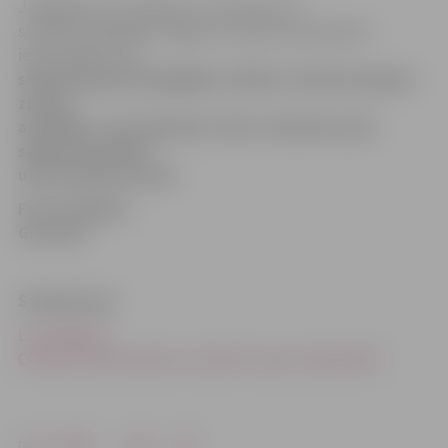
Jāatgādina, ka trešdien, 15. oktobrī LLU
studenti piedalījās Jelgavas studenta skulptūras
ieziemošanā
.
L
ai
simboliskajam līdzgājējam vēlētu izturību bargajos
ziemas
apstākļos, viņi skulptūru ietina studentu pašu
sagatavotā šallē
universitātes krāsās.
Foto: Krišjānis
Grantiņš
Saistītā ziņa
Lai Jēkabam
Ceriņam ziemā nesalst, studenti viņam sarūpē šalli
Drukāt
Dalīties