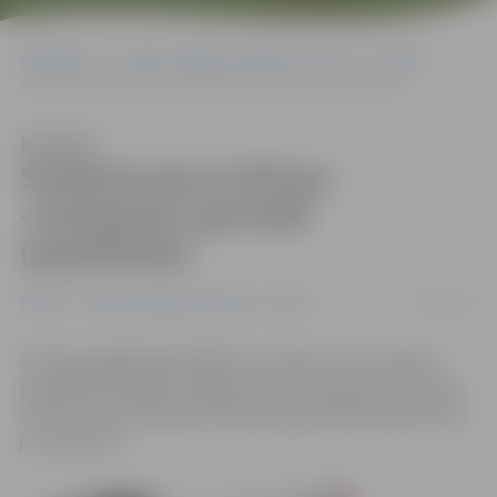
Sākumlapa
Portāla “Jelgavas Vēstnesis” arhīvs
Pilsētā
Studenta jauno šalli jau «aizstiepuši» garnadži (papildināta)
Klausīties
Studenta jauno šalli jau
«aizstiepuši» garnadži
(papildināta)
20/10/2014
Pilsētā
Portāla “Jelgavas Vēstnesis” arhīvs
Vēl tikai pagājušajā nedēļā, 15. oktobrī, LLU studenti
piedalījās Studenta skulptūras ieziemošanā, simboliski
ietinot viņu adītā šallē. Brīvdienās garnadži krāsaino šalli
jau aiznesuši.