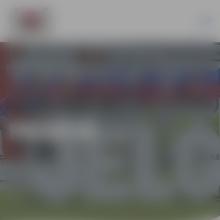
PILSĒTĀ