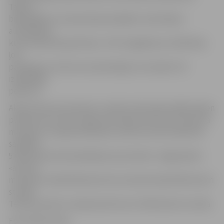
Tāpat ir
bijis gadījums, kad policijas ekipāža ir eskortējusi
automašīnu,
kurā atradusies grūtniece. «Pēc tā gadījuma cilvēki bija
ļoti
pateicīgi un atzina: esot pārsteigti, ka Latvijā ir tik
izpalīdzīgi
policisti.»
Akcija «Ātruma maratons» notiek visā Latvijā, sākās šodien
pulksten 6 no rīta un ilgs 24 stundas. Pirmo reizi «ātruma
maratons» Latvijā notika pērn, kad 24 stundu laikā tika
sastādīti
578 administratīvā pārkāpuma protokoli. Jelgavā pērn
«ātruma
maratona» laikā fiksētais ātruma rekords bija 94 kilometri
stundā
Tērvetes ielā, kur atļautais ātrums ir 50 kilometri stundā.
Foto: Raitis Supe