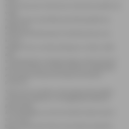
tad tas tiek ņemts vērā kā vainu mīkstinošs apstāklis. Kā
varēja
novērot abos autovadītāju apturēšanas gadījumos,
pārējie ceļu
satiksmes dalībnieki ignorē trafarētā policijas auto,
kuram ir
ieslēgtas zilas un sarkanas bākugunis, tiesības, tādēļ
abās
situācijās gandrīz izveidojās avārijas situācija. Kā atzīst
policisti, šī tiešām ir aktuāla problēma, jo lielākā daļa
autovadītāju nevēlas dot policijas automašīnai
priekšroku.
Stāstot par savu ikdienu, likumsargi atzīmē vairākus
interesantus gadījumus. Vēl pagājušajā nedēļā tika
palaista kāda
ātrumpārkāpēja, jo viņai automašīnā atradies sakosts
suns, kuram
bija steidzīgi nepieciešama veterinārārsta palīdzība.