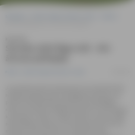
Sākumlapa
Portāla “Jelgavas Vēstnesis” arhīvs
Pilsētā
Stundas laikā Rīgas ielā – divi ātruma pārkāpēji
Klausīties
Stundas laikā Rīgas ielā – divi
ātruma pārkāpēji
21/04/2016
Pilsētā
Portāla “Jelgavas Vēstnesis” arhīvs
Jau apmēram desmit minūtes pēc tam, kad policistiem
reidā pievienojās portāls www.jelgavasvestnesis.lv, ap
pulksten 8.20 tika fiksēts pirmais ātruma pārkāpējs –
«Opel» automašīnas vadītājs Konstantīns, kurš skaidroja,
ka steidzies uz darbu: «Tiešām steidzos uz darbu, tādēļ
nācās pārkāpt noteikumus. Par policijas akciju «Ātruma
maratons» dzirdu pirmo reizi.» Viņš brauca ar 83