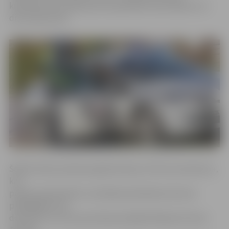
kilometriem stundā, par ko paredzēts sods 160 eiro un
divi soda punkti.
Šodien Valsts policija organizē akciju «Ātruma maratons»,
kas
paredz pastiprinātu uzmanības pievēršanu ātruma
pārkāpējiem. Ap
deviņiem no rīta ceļu policijas ekipāža fiksēja vēl vienu