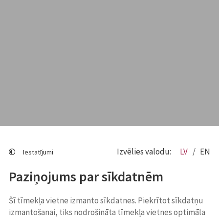
Izvēlies valodu:
LV
EN
Iestatījumi
Paziņojums par sīkdatnēm
Šī tīmekļa vietne izmanto sīkdatnes. Piekrītot sīkdatņu
izmantošanai, tiks nodrošināta tīmekļa vietnes optimāla