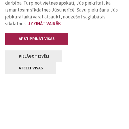
darbība. Turpinot vietnes apskati, Jūs piekrītat, ka
izmantosim sīkdatnes Jūsu ierīcē. Savu piekrišanu Jūs
jebkurā laikā varat atsaukt, nodzēšot saglabātās
sīkdatnes.
UZZINĀT VAIRĀK
.
APSTIPRINĀT VISAS
PIELĀGOT IZVĒLI
ATCELT VISAS
Kontakti