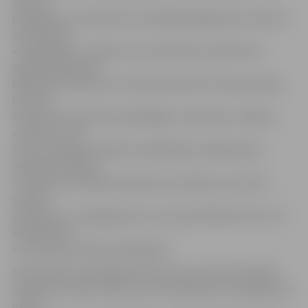
ātruma
pārkāpumu, šoreiz ātrumu pārkāpa jelgavniece Santa ar
automašīnu
«Volkswagen». Sieviete ceļu satiksmes noteikumus
pārkāpa tajā pašā
Rīgas ielas posmā (no Strazdu ielas līdz Pumpura ielai),
kur tika
fiksēts pirmais ātruma pārkāpējs. «Apsteidzu vairākus
«čammas», kas
brauca priekšā, nedaudz atslābinājos, tādēļ sanāca
nedaudz pārkāpt
noteikumus. Ikdienā noteikumus ievēroju, man šis ir
pirmais
pārkāpums,» tā jelgavniece, kurai par fiksēto ātrumu 72
kilometriem
stundā tika izteikts brīdinājums.
Kā portālam www.jelgavasvestnesis.lv skaidro policijas
inspektors Ainārs Upītis, ja autovadītājs savu pārkāpumu
atzīst,