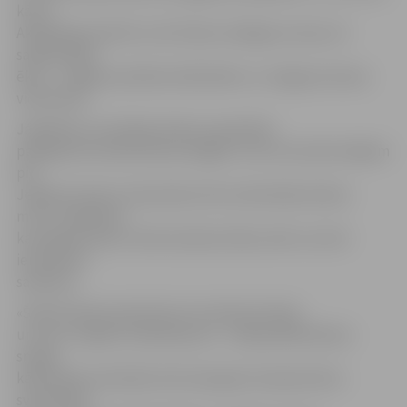
kā arī
Akadēmijas ielā 25 un 26. Ūdens atslēgums skars arī
sabiedriskās
ēkas – Jelgavas pilsētas bibliotēku un Jelgavas Amatu
vidusskolu.
Jāpiebilst, ka avārijas darbus paredzēts
pabeigt līdz darba dienas beigām. Līdz tam iedzīvotājiem
pie
Jelgavas Amatu vidusskolas tiks nodrošināta ūdens
muca. Jāpiebilst,
ka avārijas darbu vietā Sudrabu Edžus ielā 1 var būt
ierobežota
satiksme.
«Šobrīd ūdensvada plīsumi notiek ļoti bieži,
un tam ir loģisks izskaidrojums – laikapstākļi. Biezas
sniega
kārtas dēļ, sala laikā, kā arī pie gaisa temperatūras
svārstībām