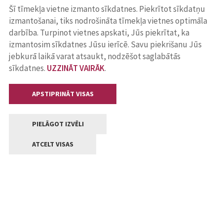
Šī tīmekļa vietne izmanto sīkdatnes. Piekrītot sīkdatņu
izmantošanai, tiks nodrošināta tīmekļa vietnes optimāla
darbība. Turpinot vietnes apskati, Jūs piekrītat, ka
izmantosim sīkdatnes Jūsu ierīcē. Savu piekrišanu Jūs
jebkurā laikā varat atsaukt, nodzēšot saglabātās
sīkdatnes.
UZZINĀT VAIRĀK
.
APSTIPRINĀT VISAS
PIELĀGOT IZVĒLI
ATCELT VISAS