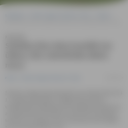
Sākumlapa
Portāla “Jelgavas Vēstnesis” arhīvs
Pilsētā
Sudrabu Ežus ielas kvartālā nav ūdens; tiks nodrošināta ūdens muca
Klausīties
Sudrabu Ežus ielas kvartālā nav
ūdens; tiks nodrošināta ūdens
muca
29/01/2019
Pilsētā
Portāla “Jelgavas Vēstnesis” arhīvs
Sakarā ar avārijas ūdensvada plīsumu Sudrabu Edžus ielā
1, tuvējā kvartāla ēkām ir atslēgta ūdens padeve –
vairākām ēkām Akadēmijas ielā, Zemgales prospektā, kā
arī mājai Katoļu ielā. Notikuma vietā var būt ierobežota
satiksme. Pie Jelgavas Amatu vidusskolas iedzīvotājiem
tiks nodrošināta ūdens muca.