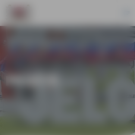
PILSĒTĀ