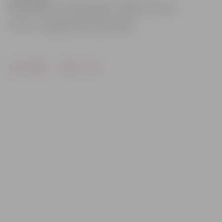
ūdensvadā var rasties plaisas,» skaidro V.Juhna.
Foto: no «Jelgavas Vēstneša» arhīva
Drukāt
Dalīties