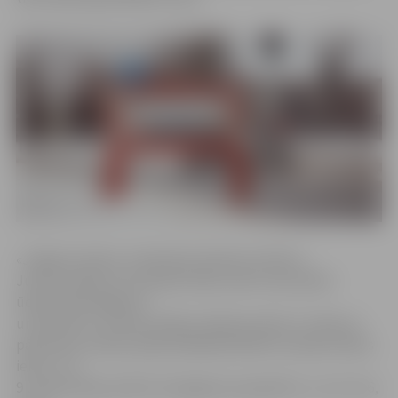
«Jelgavas ūdens» tehniskais direktors Viktors
Juhna norāda, ka Sudrabu Edžus ielā 1 konstatēts
ūdensvada bojājums
un šobrīd tur notiek avārijas rakšanas darbi. Uz laiku ar
pārtrauktu ūdens padevi jārēķinās ēkām Sudrabu Edžus
ielā 1, 3, 5,
9 un 9A, Katoļu ielā 19, Zemgales prospektā 1, 3, 4, 5 un 6,