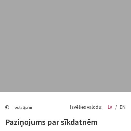
Izvēlies valodu:
LV
EN
Iestatījumi
Paziņojums par sīkdatnēm