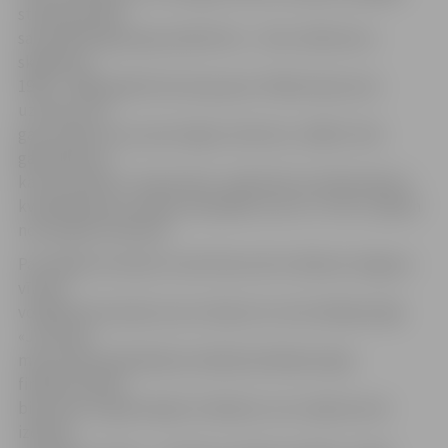
starptautiskās
sacensībās Igaunijas pilsētā Viru – 60 un 200 metru
skrējienos
1999. – 2000. gadā dzimušo grupā. «Mērķis bija nevis
uzvarēt, bet
gan uzlabo savus personīgos rekordus, tādēļ ir liels
gandarījums,
ka tas izdevās,» tā sportiste. Jāatzīmē, ka A.Ševčenko ir
kvalificējusies Latvijas olimpiādei, kas no 1. līdz 3. jūlijam
norisināsies Valmierā.
Par labāko komandu martā tika atzīta «Biolars/Jelgava»
vīriešu
volejbola komanda, kas izcīnīja otro vietu Baltijas līgā.
«Jau kopš
mūsu kluba dibināšanas iekļūšana Baltijas līgas
finālčetriniekā
bija viens no galvenajiem mērķiem, kuru šajā sezonā
izdevās