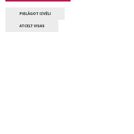
PIELĀGOT IZVĒLI
ATCELT VISAS
Kontakti
Jelgavas valstpilsētas pašvaldība
Lielā iela 11, Jelgava, LV-3001
+371 63005522
pasts@jelgava.lv