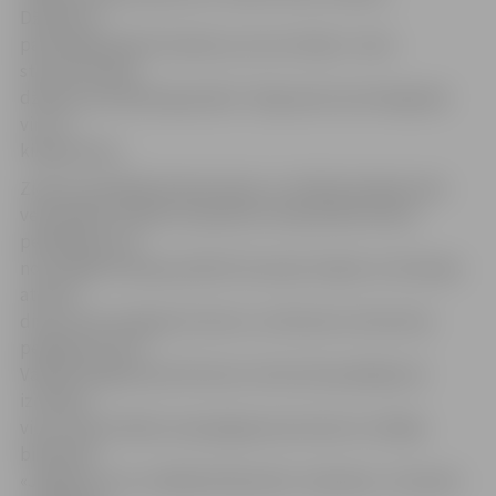
Džudistus
pārstāvēja Darja Čerņikova, kura izcīnīja 1. vietu
starptautiskās
džudo sacensībās Igaunijā U-18 grupā svara kategorijā
virs 70
kilogramiem.
Ziemas peldētāji Andrejs Iļjuks un Valērijs Kisļakovskis
veiksmīgi startēja 10. pasaules čempionātā ziemas
peldēšanā, kas
norisinājās Krievijas pilsētā Tjumeņā. A.Iļjuks no Krievijas
atveda
divas zelta medaļas 25 metru un 50 metru brīvā stila
peldējumā, bet
Valērijs Kisļakovskis 50 metru brīvā stila peldējumā
izcīnīja 4.
vietu. Kā portālam www.jelgavasvestnesis.lv atklāja
biedrības
«Jelgavas roņi» vadītājs Aleksandrs Jakovļevs, Tjumeņā