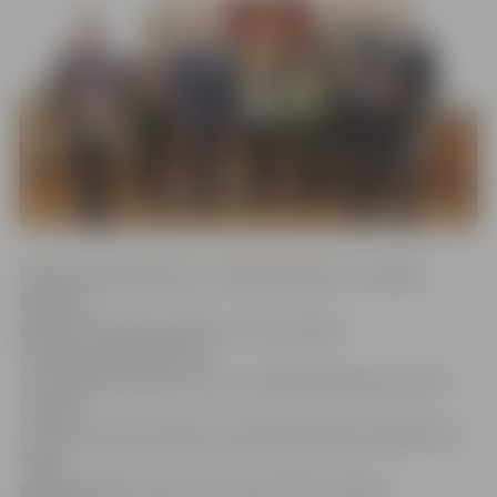
Dažādu apstākļu dēļ uz svinīgo pasākumu nevarēja
ierasties
džudisti Antons Kuzminovs, kurš Latvijas
meistarsacīkstēs džudo
U–16 grupā izcīnīja 1. vietu, un Milēna Rinkeviča, kurai
izdevās
uzvarēt starptautiskās sacensībās Igaunijas pilsētā Viru.
Tāpat
nebija ieradies sportistu treneris Kims Usačevs.