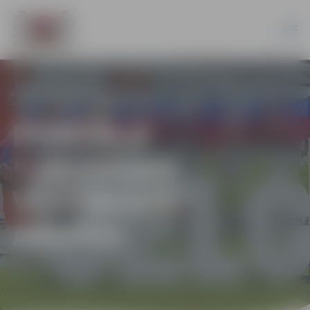
PORTĀLA
“JELGAVAS
VĒSTNESIS”
ARHĪVS