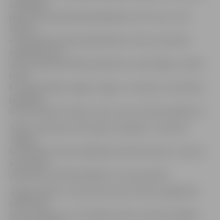
notikušajā
pasaules čempionātā piedalījušies 1275 «roņi» no 42
valstīm:
«Čempionāts notika pašā pilsētas centrā, sacensību
vajadzībām tika
izcirsts apmēram 500 kvadrātmetru liels āliņģis. Latvijas
izlase,
kuru pārstāvēja Jelgavas, Rīgas, Jūrmalas un Ozolnieku
peldētāji,
izlašu ieskaitē izcīnīja 6. vietu, kas ir ļoti labs panākums.»
Tāpat A.Jakovļevs informēja, ka šī gada 1. novembrī
Jelgavā
norisināsies ziemas peldēšanas Pasaules kausa 1. posms,
kurā varētu
piedalīties ap 350 peldētāju no visas pasaules.
Jelgavas Bērnu un jaunatnes sporta skolas vieglatlēte
A.Ševčenko
tika sumināta par izcīnītajām divām sudraba medaļām