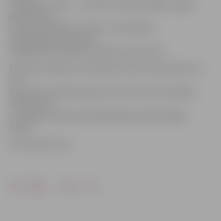
sasniegt ar uzviju – izcīnītas sudraba medaļas. Tagad
gatavosimies
Latvijas olimpiādes mačiem,» tā portālam
www.jelgavasvestnesis.lv
atklāj kluba menedžeris Andrejs Jamrovskis.
Piemiņas medaļas un Pateicības rakstus sportistiem un
viņu
treneriem pasniedza Sporta servisa centra metodiķis
Valdis Ilmers
un Jelgavas domes priekšsēdētāja vietnieks Aigars
Rublis.
Foto: Raitis Supe
Drukāt
Dalīties