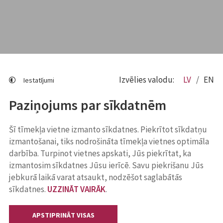
Izvēlies valodu:
LV
EN
Iestatījumi
Paziņojums par sīkdatnēm
Šī tīmekļa vietne izmanto sīkdatnes. Piekrītot sīkdatņu
izmantošanai, tiks nodrošināta tīmekļa vietnes optimāla
darbība. Turpinot vietnes apskati, Jūs piekrītat, ka
izmantosim sīkdatnes Jūsu ierīcē. Savu piekrišanu Jūs
jebkurā laikā varat atsaukt, nodzēšot saglabātās
sīkdatnes.
UZZINĀT VAIRĀK
.
APSTIPRINĀT VISAS