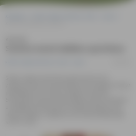
Sākumlapa
Portāla “Jelgavas Vēstnesis” arhīvs
Sports
Sumina marta labākos sportistus
Klausīties
Sumina marta labākos sportistus
19/04/2016
Portāla “Jelgavas Vēstnesis” arhīvs
Sports
Šodien Jelgavas domē tika sveikti sportisti, kas
panākumus guvuši martā. Kārtējo reizi sasniegumi ziemas
peldētājiem, kas izcīnījuši medaļas 10. pasaules
čempionātā Tjumeņā, tāpat panākumus guvuši džudisti
un skrējēja Anna Ševčenko. Par labāko komandu atzīti
«Biolars/Jelgava» volejbolisti, kam izdevās Baltijas līgā
izcīnīt 2. vietu.