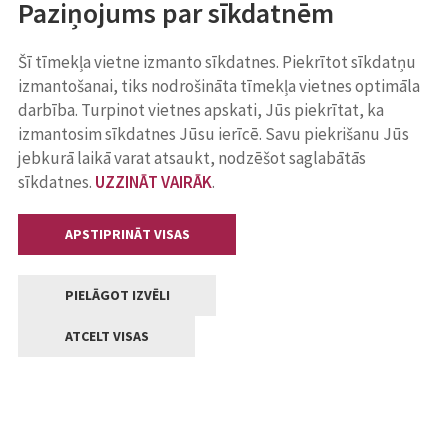
Paziņojums par sīkdatnēm
Šī tīmekļa vietne izmanto sīkdatnes. Piekrītot sīkdatņu
izmantošanai, tiks nodrošināta tīmekļa vietnes optimāla
darbība. Turpinot vietnes apskati, Jūs piekrītat, ka
izmantosim sīkdatnes Jūsu ierīcē. Savu piekrišanu Jūs
jebkurā laikā varat atsaukt, nodzēšot saglabātās
sīkdatnes.
UZZINĀT VAIRĀK
.
APSTIPRINĀT VISAS
PIELĀGOT IZVĒLI
ATCELT VISAS