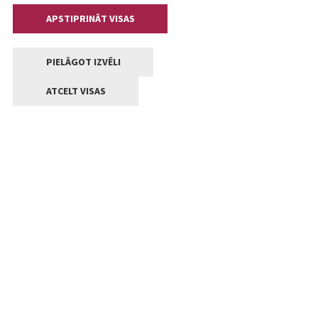
APSTIPRINĀT VISAS
PIELĀGOT IZVĒLI
ATCELT VISAS
Kontakti
Jelgavas valstpilsētas pašvaldība
Lielā iela 11, Jelgava, LV-3001
+371 63005522