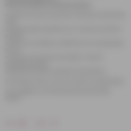
Veterinārmedicīnas fakultātes klīnikā.
Sestdien, 28. martā, ap pulksten 15.30 puķu tirdzniecības
vietā
pie Baložu kapiem pieklīdis suns. «Izsaukuma vietā tika
sastapta
sieviete, kura norādīja uz pieklīdušo suni un paskaidroja,
ka suns
ir izmests no braucošas automašīnas,» informē
Pašvaldības policijas
sabiedrisko attiecību speciāliste Sandra Reksce.
Automašīnas marku un numuru sieviete nav iegaumējusi.
Suns nogādāts LLU Veterinārmedicīnas fakultātes
klīnikā.
Drukāt
Dalīties