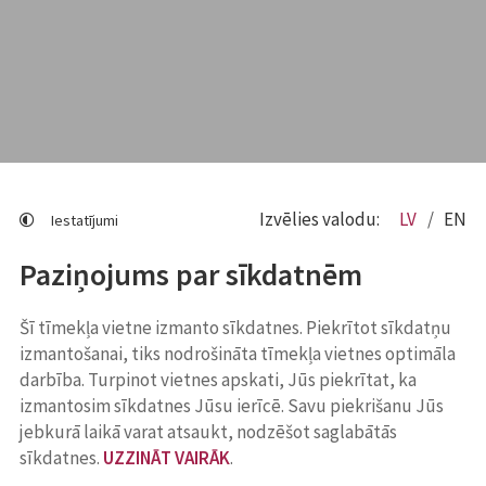
Izvēlies valodu:
LV
EN
Iestatījumi
Paziņojums par sīkdatnēm
Šī tīmekļa vietne izmanto sīkdatnes. Piekrītot sīkdatņu
izmantošanai, tiks nodrošināta tīmekļa vietnes optimāla
darbība. Turpinot vietnes apskati, Jūs piekrītat, ka
izmantosim sīkdatnes Jūsu ierīcē. Savu piekrišanu Jūs
jebkurā laikā varat atsaukt, nodzēšot saglabātās
sīkdatnes.
UZZINĀT VAIRĀK
.