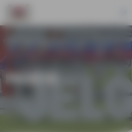
PILSĒTĀ