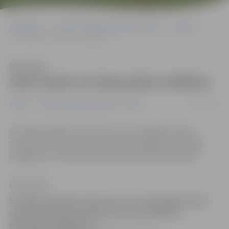
Sākumlapa
Portāla “Jelgavas Vēstnesis” arhīvs
Pilsētā
Suni izmet no braucošas mašīnas
Klausīties
Suni izmet no braucošas mašīnas
30/03/2015
Pilsētā
Portāla “Jelgavas Vēstnesis” arhīvs
Sestdien policijai ziņots par suni, kurš Baložu kapu
tuvumā izmests no braucošas automašīnas. Dzīvnieks
nogādās LLU Veterinārmedicīnas fakultātes klīnikā.
Ligita Vaita
Sestdien policijai ziņots par suni, kurš Baložu kapu
tuvumā izmests no braucošas automašīnas.
Dzīvnieks nogādās LLU