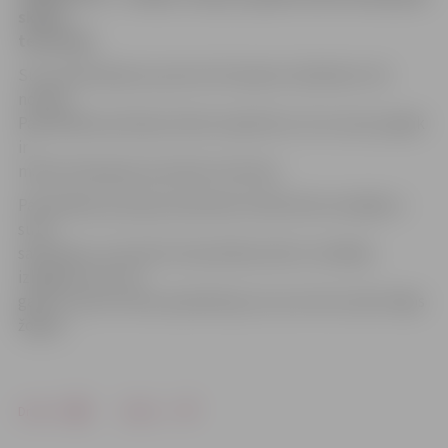
skolas
teritorijā.
Suns skolā iekļuvis pa durvīm kopā ar skolēniem. Kā
norāda
Pašvaldības policijas skolas inspektore, šis suns jau agrāk
ir
manīts klaiņojam pa skolas teritoriju.
Pašvaldības policijas darbinieki telefoniski sazinājās ar
suņa
saimnieku, kurš dzīvo Draudzības ielā un meklēja
izbēgušo suni. 24
gadus vecais vīrietis paskaidroja, ka suns lecot pāri mājas
žogam.
Drukāt
Dalīties