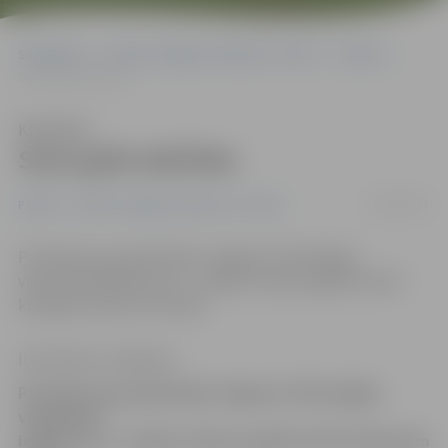
Sākumlapa
Portāla “Jelgavas Vēstnesis” arhīvs
Pilsētā
Suns grib mācīties
Klausīties
Suns grib mācīties
20/01/2015
Pilsētā
Portāla “Jelgavas Vēstnesis” arhīvs
Pirmdien ap pusdienlaiku Jelgavas Tehnoloģiju
vidusskolā ieklīda suns – haskijs. Viņš jau agrāk manīts
klaiņojam skolas teritorijā.
Ilze Knusle-Jankevica
Pirmdien ap pusdienlaiku Jelgavas Tehnoloģiju
vidusskolā
ieklīda suns – haskijs. Viņš jau agrāk manīts klaiņojam