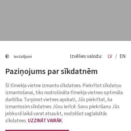
Izvēlies valodu:
LV
EN
Iestatījumi
Paziņojums par sīkdatnēm
Šī tīmekļa vietne izmanto sīkdatnes. Piekrītot sīkdatņu
izmantošanai, tiks nodrošināta tīmekļa vietnes optimāla
darbība. Turpinot vietnes apskati, Jūs piekrītat, ka
izmantosim sīkdatnes Jūsu ierīcē. Savu piekrišanu Jūs
jebkurā laikā varat atsaukt, nodzēšot saglabātās
sīkdatnes.
UZZINĀT VAIRĀK
.