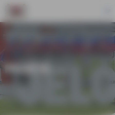
PILSĒTĀ