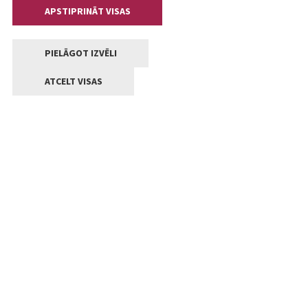
APSTIPRINĀT VISAS
PIELĀGOT IZVĒLI
ATCELT VISAS
Kontakti
Jelgavas valstpilsētas pašvaldība
Lielā iela 11, Jelgava, LV-3001
+371 63005522
pasts@jelgava.lv