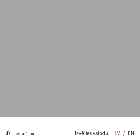
Izvēlies valodu:
LV
EN
Iestatījumi