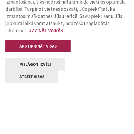
izmantošanai, tiks nodrošināta tīmekļa vietnes optimāla
darbība. Turpinot vietnes apskati, Jūs piekrītat, ka
izmantosim sīkdatnes Jūsu ierīcē. Savu piekrišanu Jūs
jebkurā laikā varat atsaukt, nodzēšot saglabātās
sīkdatnes.
UZZINĀT VAIRĀK
.
APSTIPRINĀT VISAS
PIELĀGOT IZVĒLI
ATCELT VISAS
Kontakti