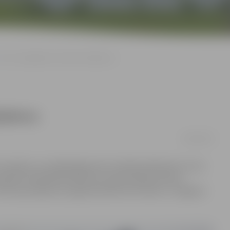
Sveic simtgadnieci Zinaidu Andrjukovu
jukovu
26/09/2016
 sveicējus uzrunāja jelgavniece Zinaida Andrjukova, kura
ilsētas vārdā bija ieradusies sveikt pilsētas domes
kultūras jautājumu programmā Rita Vectirāne un Jelgavas