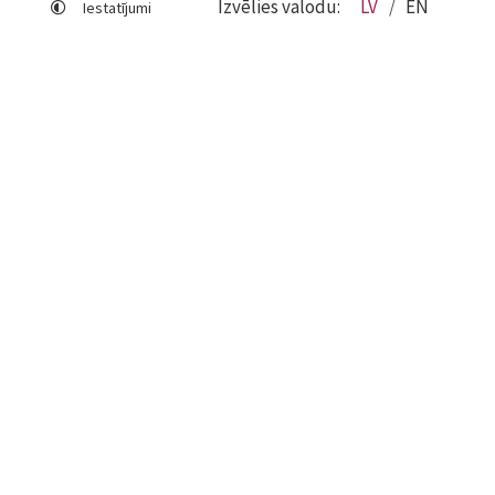
Izvēlies valodu:
LV
EN
Iestatījumi
Lapas karte
Viegli lasīt
Sociālo mediju lietošana
Sīkdatņu izmantošana
Piekļūstamības paziņojums