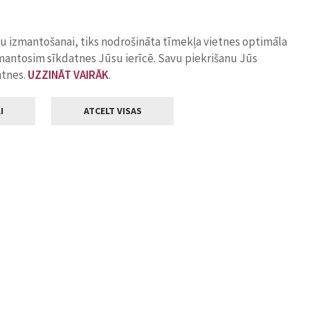
ņu izmantošanai, tiks nodrošināta tīmekļa vietnes optimāla
zmantosim sīkdatnes Jūsu ierīcē. Savu piekrišanu Jūs
atnes.
UZZINĀT VAIRĀK
.
I
ATCELT VISAS
Klientu apkalpošana
ilsētas pašvaldība
Darba laiks
, Jelgava, LV-3001
Pirmdienās
8.00 - 18.00
Otrdienās
8.00 - 17.00
22
Trešdienās
8.00 - 17.00
va.lv