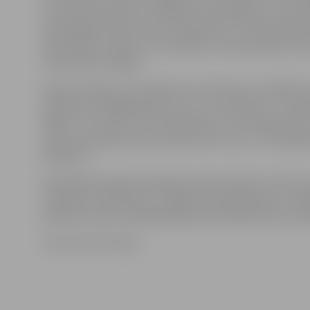
vecmammas gaitas un darbojas matemātikas un inform
tehnoloģiju nozarē. Viņš arī pasniedz LLU Informācijas
fakultātē. Savukārt otra mazdēla Jaroslava Bikova me
matemātiku Anglijā.
Ģimene stāsta, ka Z.Andrjukova mīl dzeju un dažkārt 
deklamēt. Pēdējā grāmata, kuru viņa izlasījusi, ir «Ilgai
kāpās». «Šis stāsts ir ļoti simbolisks un mūsu ģimenei tu
mēs dzīves gaitā esam mērojuši tālu ceļu,» tā simtga
Margarita.
Pašvaldība jubilārei dāvināja naudas pabalstu 143 eir
veselības uzlabošanai. Jubilārei tika pasniegts arī Jel
pilsētas domes priekšsēdētāja Andra Rāviņa sūtīts ap
Foto: Austris Auziņš