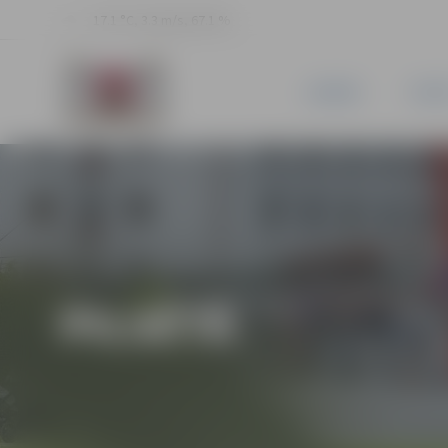
17.1 °C, 3.3 m/s, 67.1 %
JAUNUMI
PILSĒ
PILSĒTĀ