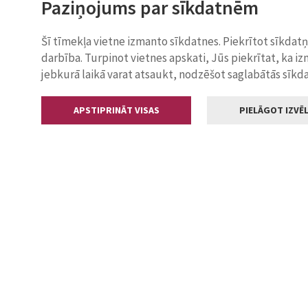
Paziņojums par sīkdatnēm
Šī tīmekļa vietne izmanto sīkdatnes. Piekrītot sīkdat
darbība. Turpinot vietnes apskati, Jūs piekrītat, ka i
jebkurā laikā varat atsaukt, nodzēšot saglabātās sīkd
APSTIPRINĀT VISAS
PIELĀGOT IZVĒL
Kontakti
Jelgavas valstp
Lielā iela 11
+371 630055
pasts@jelga