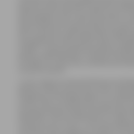
pasaules kara laikā, 1916. gada 25. septembrī, simtga
piedzīvojusi grūtus laikus, taču sibīriešu raksturs un 
sajūta palīdzējusi viņai ar izcilību absolvēt skolu un ie
finanšu tehnikumā, kur iegūta profesija visam mūžam
darbu vecāmamma uzsākusi agrā jaunībā, strādājot kr
sava godīgā rakstura dēļ viņai nācies nokļūt arī sarežģī
situācijās – viņa bijusi apsūdzēta pretpadomju aģitācij
jubilāres mazdēls Gļebs Bikovs. Z.Andrjukova par grā
nostrādājusi visu darba mūžu un mīlestību pret mat
no paaudzes paaudzē.
«Uz dzīvi Jelgavā vecmamma pārcēlās aptuveni 1976. g
palīdzētu vecākiem audzināt mani un brāli,» atklāj G.B
Simtgadnieces meita Margarita Bikova ar vīru pabeigu
institūtu Urālos un Latvijā ieradušies, atsaucoties uz
Savienībā izsludināto aicinājumu pieteikties darbam
Fabrikā (RAF). «Kad mani vecāki atbrauca uz Jelgavu, 
vietā bija vien purvs un mežs – arī mans tēvs iesaistījā
celtniecībā,» stāsta simtgadnieces mazdēls, kurš turp