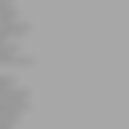
dniece
atbildības
stāties
. «Grāmatvedes
ājkasē, taču
tās
ā,» stāsta
matvedi
emātiku nodevusi
adā, lai
ikovs.
ši Politehnikas
 visā Padomju
 Rīgas Autobusu
RAF rajona
s rūpnīcas
inājis