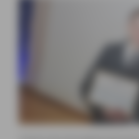
Z.Andrjukova nāk no Permas apgabala Krievijā. Dzimus