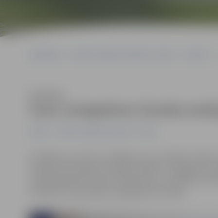
Sākumlapa
Portāla “Jelgavas Vēstnesis” arhīvs
Pilsētā
Klausīties
Sveic simtgadnieci Zinaidu Andr
Pilsētā
Portāla “Jelgavas Vēstnesis” arhīvs
Ar Mihaila Ļermontova «Beļejet parus odinokij» šodien
svētdien nosvinēja simts gadu jubileju. Simtgadnieci p
priekšsēdētāja vietniece sociālo lietu, veselības un 
Sociālo lietu pārvaldes vadītāja Rita Stūrāne.