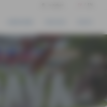
LV
EN
Iestatījumi
UZŅĒMĒJDARBĪBA
PAKALPOJUMI
KONTAKTI