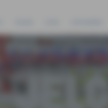
TA
PAŠVALDĪBA
IESTĀDES
KAPITĀLSABIEDRĪBAS