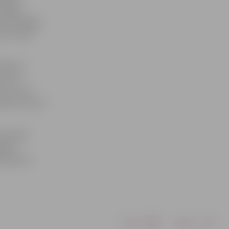
ācijas
 tehnoloģiju
ita studē
mēdz to
s ceļš
vs, jo arī
dnieces meita
o apmērā
gavas
sveikums.
Drukāt
Dalīties