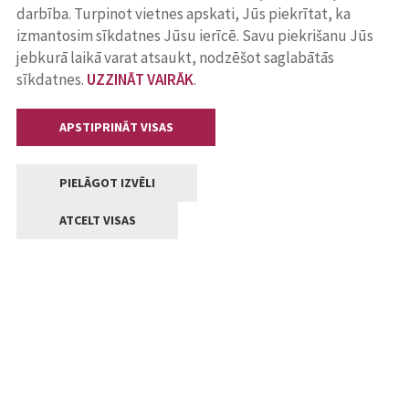
darbība. Turpinot vietnes apskati, Jūs piekrītat, ka
izmantosim sīkdatnes Jūsu ierīcē. Savu piekrišanu Jūs
jebkurā laikā varat atsaukt, nodzēšot saglabātās
sīkdatnes.
UZZINĀT VAIRĀK
.
APSTIPRINĀT VISAS
PIELĀGOT IZVĒLI
ATCELT VISAS
Kontakti