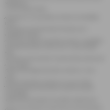
piedāvājumu
uz vienu atpūtas vakaru.
Apkopojot LLU Universiādes rezultātus, kurā dažādās
sporta
disciplīnās sacentās fakultāšu komandas, par 3.
spēcīgāko komandu
atzīti Lauku inženieru fakultātes studenti, 2. spēcīgāko –
Tehniskās fakultātes studenti, bet 1. vietā ierindojās
Meža
fakultātes puišu komanda. Turpretim dāmu konkurencē
3. vietu ieguva
Pārtikas tehnoloģijas fakultātes studentes, 2. vietu –
Lauku
inženieru fakultātes studentes un uzvaru izcīnīja
Veterinārmedicīnas fakultātes studenšu komanda.
Uzvarētājiem
pasākumā tika pasniegti Universiādes ceļojošie kausi.
Sporta centra direktors Jānis Vītols arī sveica fakultāšu