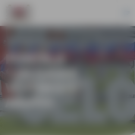
PORTĀLA
“JELGAVAS
VĒSTNESIS”
ARHĪVS