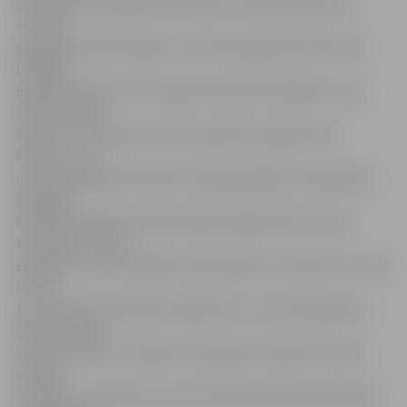
ūdenspolo, volejbolā, florbolā un futbolā. Kopumā
turnīrā
piedalījās 16 komandas, no kurām apbalvotas tika trīs
labākās.
Kopvērtējumā 3. vietu ieguva komanda «Beķeris», kas
balvā saņēma
īpašus ar «5 bumbu turnīra» apdruku izgatavotus
kreklus, un 2.
vietā ierindojās komanda «Sienāža palīgi», kas papildus
īpašajiem
krekliem saņēma arī bezmaksas dalības karti vienai
komandai «Stipro
skrējiena» masu skrējiena sacensībām. Turpretim uzvaras
laurus
turnīrā plūca komanda «Ugunsrati», kas savā īpašumā
ieguva īpašos
turnīra kreklus, čempionu medaļas un dāvanu karti ar
iespēju
izmantot LLU Sporta centra Tērvetes ielas sporta bāzes