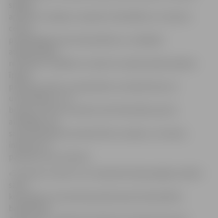
spējuši
apvienot studijas ar nopietnu līdzdalību LLU Sporta
centra
piedāvātajās sporta disciplīnās un uzrādījuši
augstvērtīgus
rezultātus. Labākie no viņiem 22. aprīļa vakarā saņēma
īpašas
piemiņas veltes un pateicības. Sumināti tika LLU
universiādes un «5
bumbu turnīra» laureāti, kā arī fakultāšu sporta
atbildīgie, kas
savas komandas aizveduši līdz uzvarām, un treneri,
informē LLU
pārstāve Lana Janmere.
«5 bumbu turnīrā» LLU studentiem bija iespēja izveidot
savas
komandas un sacensties piecās sporta disciplīnās –
basketbolā,