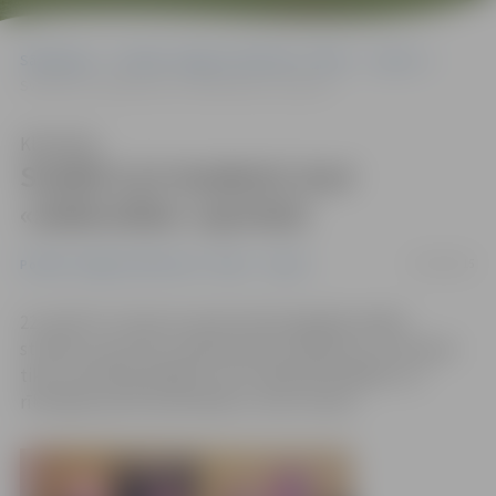
Sākumlapa
Portāla “Jelgavas Vēstnesis” arhīvs
Sports
Sveikti LLU studenti, kuri «atdevušies» sportam
Klausīties
Sveikti LLU studenti, kuri
«atdevušies» sportam
23/04/2015
Portāla “Jelgavas Vēstnesis” arhīvs
Sports
22. aprīlī LLU Sporta namā notika ikgadējs labāko
studentu sportistu apbalvošanas pasākums, kurā īpaši
tika sumināti godalgoto vietu ieguvēji dažādās LLU
rīkotajās sporta sacensībās un viņu treneri.