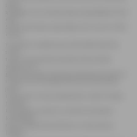
sporta
atbildīgos, kuru komandas ieguvušas godalgotās vietas:
Emīlu
Silavu, Raivi Kalniņu, Aigu Spāģi, Lindu Tauriņu un Rūtu
Paužoli.
Par atbalstu studējošo sporta aktivitātēm īpaši tika
sveikti
treneri, kam pasniedza speciālas stikla atzinības
plāksnes «LLU
gada treneris 2015». Īpaši tika atzīmēti jaunie treneri un
studenti, kuri brīvprātīgi rīkojuši sporta aktivitātes:
jaunie
treneri Gatis Justovičs (basketbols) un Aldis Trukšāns
(futbols),
kā arī bijušie un esošie LLU studenti Atis Dandens
(orientēšanās
sports), Kaspars Bušs (florbols) un Jānis Ondrups
(regbijs).