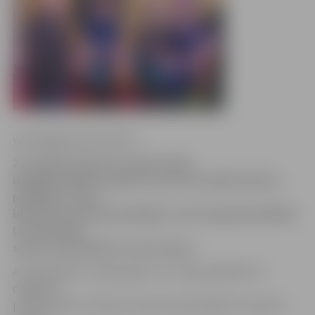
www.jelgavasvestnesis.lv
22. aprīlī LLU Sporta namā notika
ikgadējs labāko studentu sportistu apbalvošanas
pasākums, kurā
īpaši tika sumināti godalgoto vietu ieguvēji dažādās
LLU rīkotajās
sporta sacensībās un viņu treneri.
Arī 2014./2015. studiju gads LLU ir bijis piepildīts ar
dažādiem
pasākumiem, tostarp arī sporta aktivitātēm. Studenti