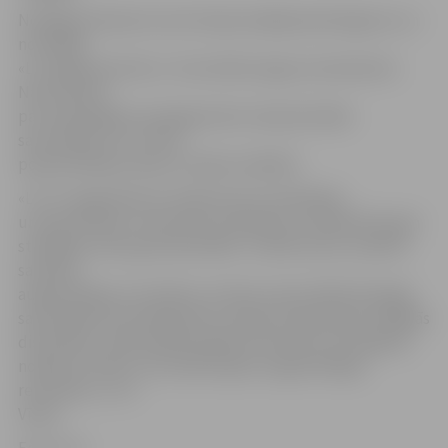
Noslēgumā Sporta centrs bija sarūpējis pārsteigumu un
nominējis
«LLU gada sportistu». Šo atzinību ieguva orientierists
Nauris Raize
par veiksmīgiem sasniegumiem starptautiskās
sacensībās un LLU tēla
popularizēšanu ārpus Latvijas robežām.
«LLU ir augstskola ar senām sporta tradīcijām,
un priecē fakts, ka tās tiek turpinātas un atbalstītas gan
studējošo vidū, gan fakultātēs. Turklāt mūsu studenti
sasniedz
augstvērtīgus rezultātus ne tikai universitātē rīkotajās
sacensībās, bet piedaloties Latvijas čempionātos dažādās
disciplīnās. Īpašs paldies jāsaka treneriem, kas iegulda
nopietnu darbu, lai studenti gūtu augstvērtīgus
rezultātus,» tā J.
Vītols.