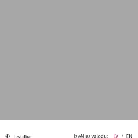
Izvēlies valodu:
LV
EN
Iestatījumi