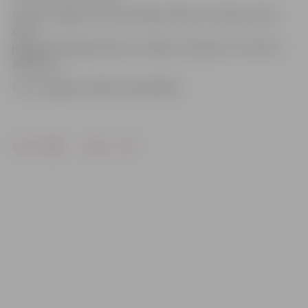
Šodien Jelgavas domē svinīgo solījumu Latvijas valstij
deva
jelgavnieki Olga Drobova, Vitālijs Timahovičs un Viktors
Mihaļcovs.
Foto: Jelgavas pilsētas pašvaldība
Drukāt
Dalīties