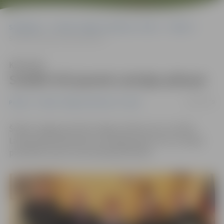
Sākumlapa
Portāla “Jelgavas Vēstnesis” arhīvs
Pilsētā
Sveikti trīs jaunie Latvijas pilsoņi
Klausīties
Sveikti trīs jaunie Latvijas pilsoņi
10/01/2019
Pilsētā
Portāla “Jelgavas Vēstnesis” arhīvs
Šodien Jelgavas domē svinīgo zvērestu par uzticību
Latvijas Republikai deva trīs jelgavnieki, kurus Latvijas
pilsonībā uzņem naturalizācijas kārtībā.