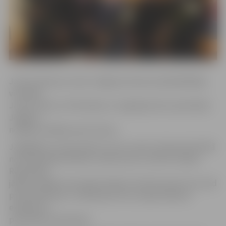
Jaunos pilsoņus sveica Jelgavas domes priekšsēdētāja
vietnieks
Jurijs Strods un Pilsonības un migrācijas lietu pārvaldes
Jelgavas
nodaļas vadītāja Inese Pučeta.
Jāatgādina, ka personām, kuras uzņem Latvijas pilsonībā
naturalizācijas kārtībā, zvērests par uzticību Latvijas
Republikai
jādod svinīgā ceremonijā. Solījums tiek dots pēc tam, kad
pretendenti jau ir nokārtojuši visus nepieciešamos
eksāmenus
pilsonības saņemšanai.