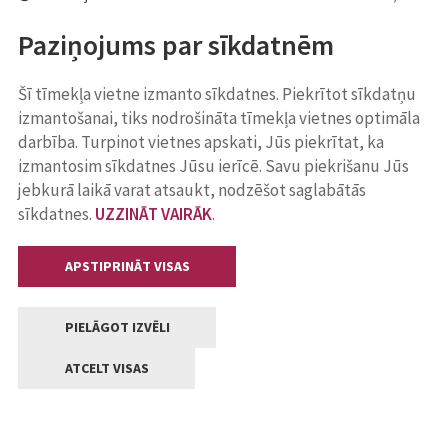
Paziņojums par sīkdatnēm
Šī tīmekļa vietne izmanto sīkdatnes. Piekrītot sīkdatņu
izmantošanai, tiks nodrošināta tīmekļa vietnes optimāla
darbība. Turpinot vietnes apskati, Jūs piekrītat, ka
izmantosim sīkdatnes Jūsu ierīcē. Savu piekrišanu Jūs
jebkurā laikā varat atsaukt, nodzēšot saglabātās
sīkdatnes.
UZZINĀT VAIRĀK
.
APSTIPRINĀT VISAS
PIELĀGOT IZVĒLI
ATCELT VISAS