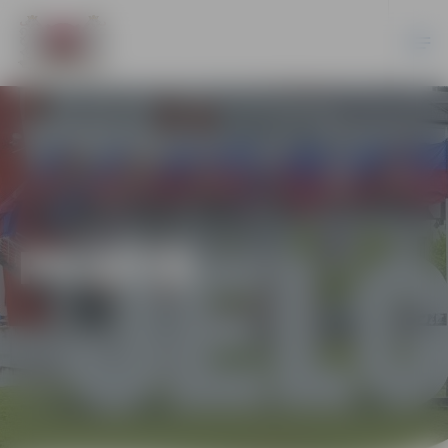
PILSĒTĀ