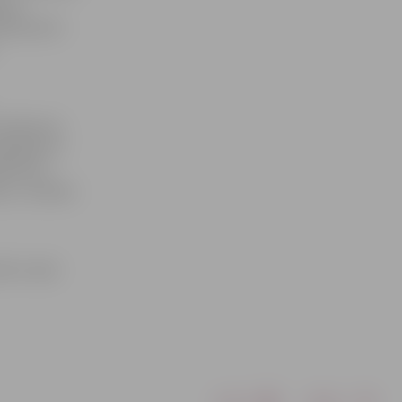
a un
āsti par šo
 notikumus
upācija un
tikumus,
os,» uzsvēra
ļš» un pie