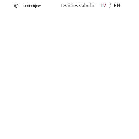
Izvēlies valodu:
LV
EN
Iestatījumi
Lapas karte
Viegli lasīt
Sociālo mediju lietošana
Sīkdatņu izmantošana