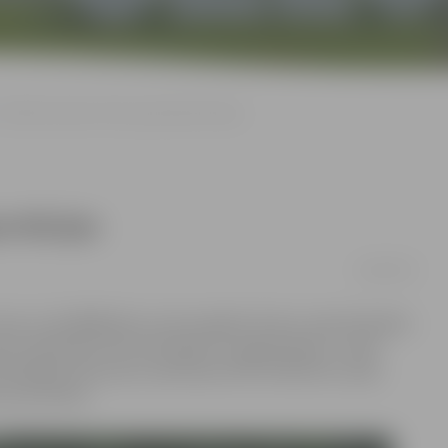
Svētbirzē piemin 1941. gada deportācijas
ortācijas
14/06/2019
 man un vēl 4000 bērnu toreiz iegūtā «brūce» sāp vēl šodien.
lā un badā. Bet mēs izdzīvojām un atgriezāmies,» vēlot
iskā genocīda upuru piemiņas brīdī Svētbirzē, sacīja
 Laura Zeime.