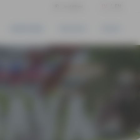
LV
EN
Iestatījumi
UZŅĒMĒJDARBĪBA
PAKALPOJUMI
KONTAKTI