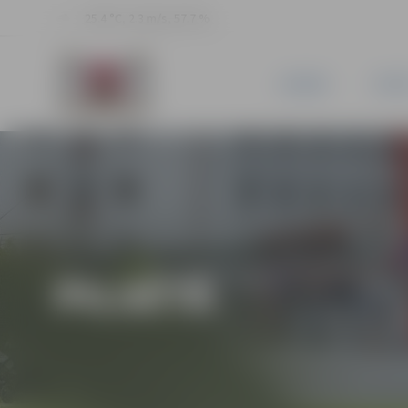
25.4 °C, 2.3 m/s, 57.7 %
JAUNUMI
PILSĒ
PILSĒTĀ