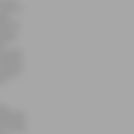
 nekā 10
It nemaz. Tā
vojās
ka pēc tam
 rūpes un
ņās dalās
ārt
ms 11 gadus
945. gada.
kaut kas nav
atikšanās
sta
aras
zīmīga diena,
kuši izrādīt
mus. Savukārt