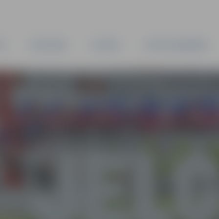
TA
PAŠVALDĪBA
IESTĀDES
KAPITĀLSABIEDRĪBAS