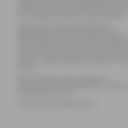
Jelgavas Valsts ģimnāzijas audzēkņi Rihards, Anastasij
Jekaterina uzsver, ka arī viņu ģimenēs dzirdēti sēru st
laiku, tādēļ šodien viņi nākuši uz piemiņas pasākumu.
Jelgavas pilsētas domes priekšsēdētājs Andris
Rāviņš norādīja, ka šīs dienas ir melnākās Latvijas un
Baltijas kalendārā. «Šodien mēs atceramies traģiskos
valsts un daudzu cilvēku dzīvēs. Zinām, ko nozīmē ok
kādas ir tās sekas. Mūsu uzdevums ir pieminēt šos no
atceroties – mēs paši veidojam savu nākotni, tā ir mūs
A.Rāviņš.
Pieminot 1941. gada notikumus, jelgavnieki
šodien nolika ziedus uz memoriālās sienas «Ciešanu ce
piemiņas akmens Svētbirzē.
Foto: Ivars Veiliņš/«Jelgavas Vēstnesis»