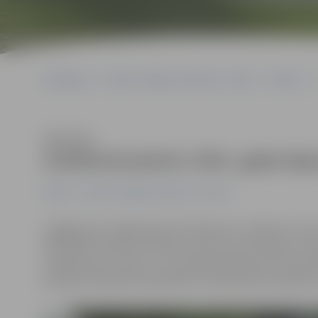
Sākumlapa
Portāla “Jelgavas Vēstnesis” arhīvs
Pilsētā
Klausīties
Svētbirzē piemin 1941. gada dep
Pilsētā
Portāla “Jelgavas Vēstnesis” arhīvs
«Pagājuši jau 78 gadi kopš izsūtīšanas uz Sibīriju, bet
Mēs bijām nolemti iznīcībai, atrauti no dzimtenes, sa
Latvijai saules mūžu un uzrunājot klātesošos komunist
politiski represēto apvienības «Staburadze» pārstāve