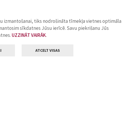
ņu izmantošanai, tiks nodrošināta tīmekļa vietnes optimāla
zmantosim sīkdatnes Jūsu ierīcē. Savu piekrišanu Jūs
atnes.
UZZINĀT VAIRĀK
.
I
ATCELT VISAS
Klientu apkalpošana
ilsētas pašvaldība
Darba laiks
, Jelgava, LV-3001
Pirmdienās
8.00 - 18.00
Otrdienās
8.00 - 17.00
22
Trešdienās
8.00 - 17.00