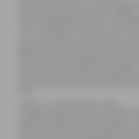
masveida izvešana uz Sibīriju – dzimteni atstāja vairāk
tūkstoši cilvēku. Vai kāds nojauta, kas viņus sagaida? 
bija kolosāli organizēta akcija. Atceros, ka cilvēki gata
Jāņiem un laikapstākļi bija visai saulaini. Tas, kas noti
– par to runāt negribas it nemaz. Haoss, bailes, mātes
asaras. Cilvēki nesaprata, ko viņi sliktu darījuši,» atmi
jelgavnieks Jānis, kurš toreiz dzīvojis Vidzemē. Savuk
jelgavnieks Aivars piedzīvoja deportāciju laiku, būda
vecs zēns. «Mūsu ģimene deportācijas piedzīvoja pēc 1
Bijām skolā, mūs nelaida mājās un tad jau sapratām – 
labi. Deportētas tika manas māsīcas un brālēni. Atkals
prieku piedzīvojām pēc tam vairs tikai 1957. gadā,» stā
kungs.
Jāpiebilst, ka uz piemiņas pasākumu ieradās
arī Jelgavas 4. vidusskolas audzēkņi, kuri piedalās vas
nometnē. Skolotājas Ilze un Inta norāda, ka šodien ir 
tādēļ bērni noskatījušies filmu par deportācijām un nā
cieņu cilvēkiem, kuri ir piedzīvojuši traģiskos notiku