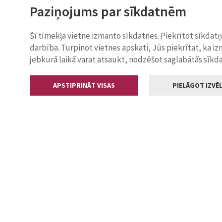
Paziņojums par sīkdatnēm
Šī tīmekļa vietne izmanto sīkdatnes. Piekrītot sīkdat
darbība. Turpinot vietnes apskati, Jūs piekrītat, ka i
jebkurā laikā varat atsaukt, nodzēšot saglabātās sīkd
APSTIPRINĀT VISAS
PIELĀGOT IZVĒL
Kontakti
Jelgavas valstp
Lielā iela 11
+371 630055