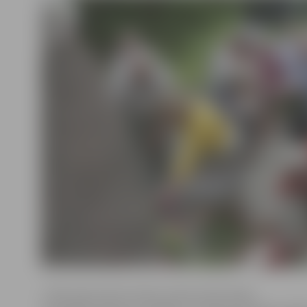
«1941. gada naktī notika Latvijas iedzīvotāju