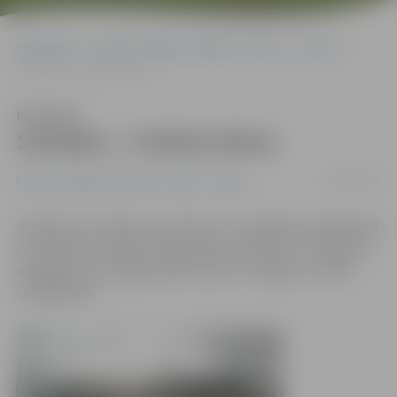
Sākumlapa
Portāla “Jelgavas Vēstnesis” arhīvs
Sports
Svētdien – Futbola diena
Klausīties
Svētdien – Futbola diena
19/05/2015
Portāla “Jelgavas Vēstnesis” arhīvs
Sports
Svētdien, 24. maijā, no pulksten 11 Zemgales Olimpiskajā
centrā (ZOC) notiks futbola diena «Dominus». Pasākums
noslēgsies ar Virslīgas spēli starp FK «Jelgava» un BFC
«Daugavpils».