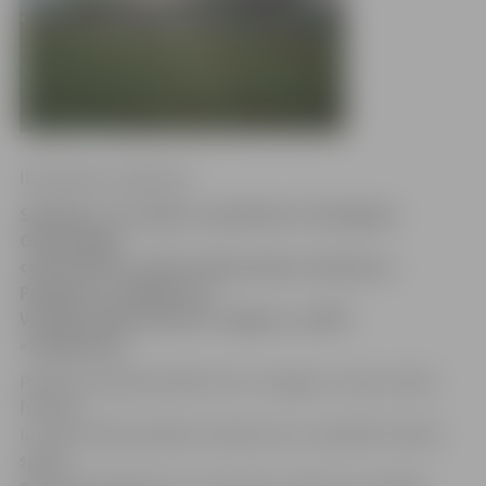
Ilze Knusle-Jankevica
Svētdien, 24. maijā, no pulksten 11 Zemgales
Olimpiskajā
centrā (ZOC) notiks futbola diena «Dominus».
Pasākums noslēgsies ar
Virslīgas spēli starp FK «Jelgava» un BFC
«Daugavpils».
Pasākuma laikā kvalificēti JFA «Jelgava» treneri mācīs
futbola
un mini futbola spēles noteikumus un parādīs futbola
spēles