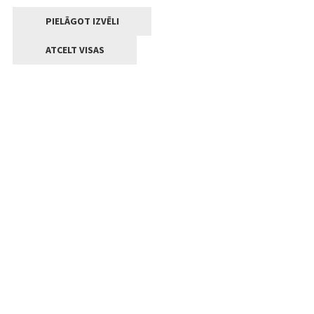
PIELĀGOT IZVĒLI
ATCELT VISAS
Kontakti
Jelgavas valstpilsētas pašvaldība
Lielā iela 11, Jelgava, LV-3001
+371 63005522
pasts@jelgava.lv
Klientu apkalpošana