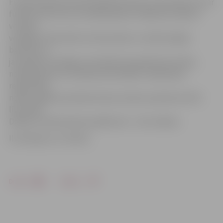
Futbola dienā aicināti piedalīties bērni un jaunieši, kuri ar
futbolu līdz šim nav nodarbojušies. Pasākuma mērķi ir
veicināt
veselīgu fiziski aktīvu dzīvesveidu un radīt iespēju
bērniem un
jauniešiem veselīgi un kvalitatīvi pavadīt brīvo laiku,
nodarbojoties ar fiziskām aktivitātēm. Dalībnieku
reģistrācija
notiks pasākuma dienā norises vietā no pulksten 10.15
līdz 10.45.
Dalība Futbola dienas pasākumos – bez maksas.
Ilustrācija no JV arhīva
Drukāt
Dalīties