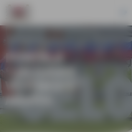
PORTĀLA
“JELGAVAS
VĒSTNESIS”
ARHĪVS