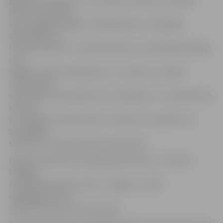
galvenos elementus un veicamos uzdevumus spēles
laikā. Tiks mācītas
komunikācijas spējas, nodarbojoties ar fiziskajām
aktivitātēm un
futbolu grupās, un attīstītas bērnu socializēšanās spējas
caur
dažādu fizisko vingrinājumu un uzdevumu izpildi.
Interesantās
viktorīnās varēs parādīt savas zināšanas un uzzināt daudz
ko jaunu
par Jelgavas futbola vēsturi. Notiks arī atraktīvas un
aizraujošas
stafetes ar futbola spēles elementiem.
Pasākuma laikā būs iespēja iegūt biļetes uz futbola
Virslīgas
čempionāta spēli starp FK «Jelgava» un BFC
«Daugavpils», kas
sāksies pulksten 15 turpat ZOC.