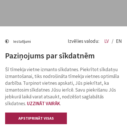
Izvēlies valodu:
LV
EN
Iestatījumi
Paziņojums par sīkdatnēm
Šī tīmekļa vietne izmanto sīkdatnes. Piekrītot sīkdatņu
izmantošanai, tiks nodrošināta tīmekļa vietnes optimāla
darbība. Turpinot vietnes apskati, Jūs piekrītat, ka
izmantosim sīkdatnes Jūsu ierīcē. Savu piekrišanu Jūs
jebkurā laikā varat atsaukt, nodzēšot saglabātās
sīkdatnes.
UZZINĀT VAIRĀK
.
APSTIPRINĀT VISAS