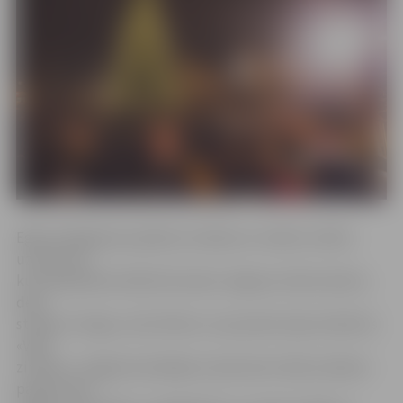
Egles iedegšanas pasākums sāksies ar nelielu svētku
uzvedumu,
kurā piedalīsies Ādolfa Alunāna Jelgavas teātra aktieri,
deju
studija «Intriga», kā arī bērnu un jauniešu deju kolektīvs
«Vēja
zirdziņš». «Šogad teatrālajā uzvedumā ar tādu iemīļotu
pasaku tēlu