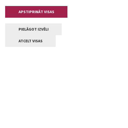
APSTIPRINĀT VISAS
PIELĀGOT IZVĒLI
ATCELT VISAS
Kontakti
Jelgavas valstpilsētas pašvaldība
Lielā iela 11, Jelgava, LV-3001
+371 63005522