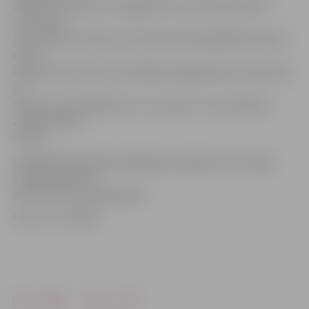
dalību kā Sprīdītis, Sniegbaltīte un septiņi rūķīši un
Ledus feja
tiks izstāstīts stāsts par Ziemassvētku gaidīšanas laiku,»
stāsta
režisore Dace Vilne. Viņa atklāj, ka jelgavniekus apciemos
arī
septiņas Sarkangalvītes un, protams, visu iemīļotais
Ziemassvētku
vecītis.
Uz gadskārtējo egles iedegšanas pasākumu Hercoga
Jēkaba laukumā
aicināts ikviens jelgavnieks.
Foto: no JV arhīva
Drukāt
Dalīties