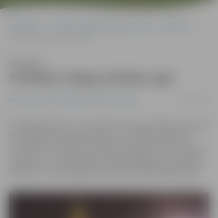
Sākumlapa
Portāla “Jelgavas Vēstnesis” arhīvs
Pilsētā
Svētdien iedegs pilsētas egli
Klausīties
Svētdien iedegs pilsētas egli
24/11/2016
Pilsētā
Portāla “Jelgavas Vēstnesis” arhīvs
Pirmajā adventē, 27. novembrī, Hercoga Jēkaba laukumā
tiks iedegta lielā pilsētas egle, kas rotāta ar gaismas
bumbām un spuldžu virtenēm, sasniedzot teju 19 metru
augstumu. Uz lielās egles svinīgo iedegšanu šo svētdien
pulksten 17 aicināti gan mazie, gan arī lielie jelgavnieki.