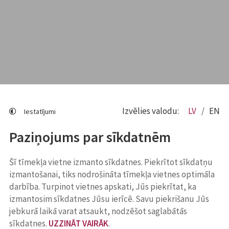
Izvēlies valodu:
LV
EN
Iestatījumi
Paziņojums par sīkdatnēm
Šī tīmekļa vietne izmanto sīkdatnes. Piekrītot sīkdatņu
izmantošanai, tiks nodrošināta tīmekļa vietnes optimāla
darbība. Turpinot vietnes apskati, Jūs piekrītat, ka
izmantosim sīkdatnes Jūsu ierīcē. Savu piekrišanu Jūs
jebkurā laikā varat atsaukt, nodzēšot saglabātās
sīkdatnes.
UZZINĀT VAIRĀK
.