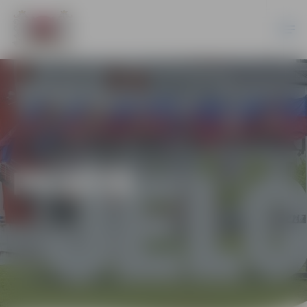
PILSĒTĀ