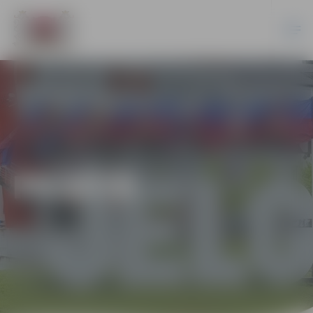
PILSĒTĀ