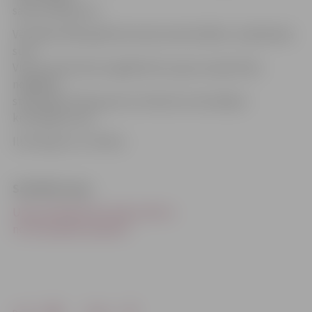
saišu sastiepumu.
Vēl kādai 1945. gadā dzimušai sievietei Bērzu ceļā iekoda
suns.
Viņa ar kodumiem augšdelmā un gurna rajonā tika
nogādāta
stacionārā. Policija par šo notikumu ierosinājusi
kriminālprocesu.
Ilustrācija no JV arhīva
Saistītās ziņas
Ugunsdzēsēji bērna kāju atbrīvo
no velosipēda spieķiem