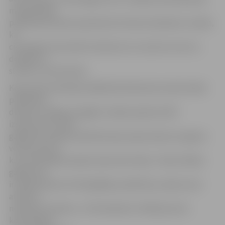
medicīniskās
palīdzības dienesta pārstāvis Kristians Galanders norāda,
ka
cietušajam konstatēti nobrāzumi un sasitumi, bet no
došanās uz
slimnīcu viņš atteicās.
Kopumā aizvadītajā nedēļā Neatliekamās medicīniskās
palīdzības
dienesta Jelgavas brigāžu mediķi saņēmuši 287
izsaukumus. Vienā
gadījumā mediķu palīdzība bija nepieciešama 12 gadus
vecam puisim,
kurš velosipēda spieķos bija ievēris kāju. «Parasti šādos
gadījumos
ir nepieciešama VUGD glābēju palīdzība, jo kāju nevar
atbrīvot,
neatliecot dzelžus,» tā K.Galanders. Mediķi puisim
konstatējuši