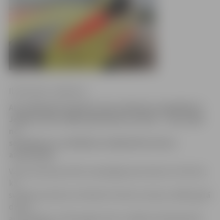
Ilze Knusle-Jankevica
Aizvadītajās brīvdienās ceļu satiksmes negadījumā
Jelgavā cietis 1988. gadā dzimis vīrietis – viņu naktī
no
sestdienas uz svētdienu Lielajā ielā notrieca
automašīna.
Valsts policija portālu www.jelgavasvestnesis.lv informē,
ka
svētdien pulksten 1.09 naktī vīrietim uzbrauca 1983. gadā
dzimis
automašīnas «Volkswagen Golf» vadītājs. Neatliekamās