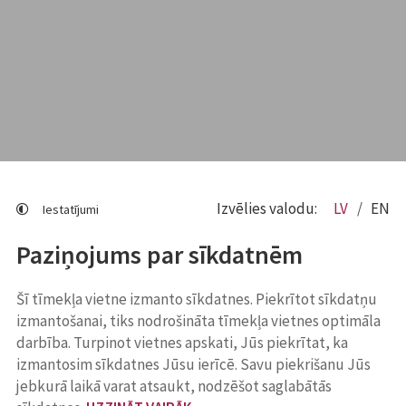
Izvēlies valodu:
LV
EN
Iestatījumi
Paziņojums par sīkdatnēm
Šī tīmekļa vietne izmanto sīkdatnes. Piekrītot sīkdatņu
izmantošanai, tiks nodrošināta tīmekļa vietnes optimāla
darbība. Turpinot vietnes apskati, Jūs piekrītat, ka
izmantosim sīkdatnes Jūsu ierīcē. Savu piekrišanu Jūs
jebkurā laikā varat atsaukt, nodzēšot saglabātās