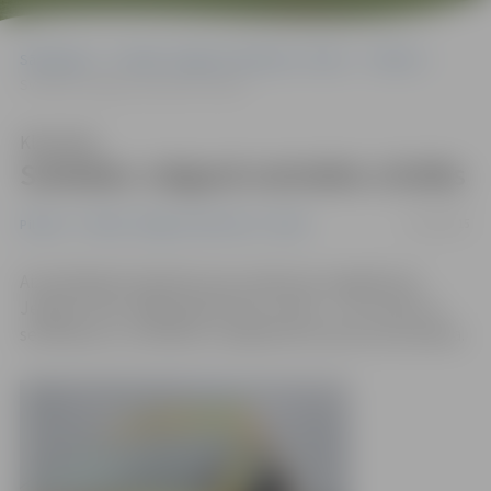
Sākumlapa
Portāla “Jelgavas Vēstnesis” arhīvs
Pilsētā
Svētdien Jelgavā notriekts cilvēks
Klausīties
Svētdien Jelgavā notriekts cilvēks
13/04/2015
Pilsētā
Portāla “Jelgavas Vēstnesis” arhīvs
Aizvadītajās brīvdienās ceļu satiksmes negadījumā
Jelgavā cietis 1988. gadā dzimis vīrietis – viņu naktī no
sestdienas uz svētdienu Lielajā ielā notrieca automašīna.