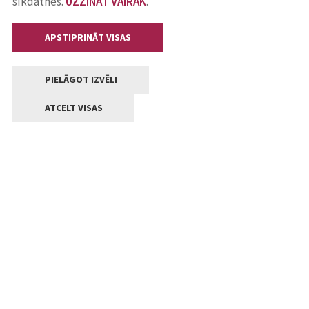
sīkdatnes.
UZZINĀT VAIRĀK
.
APSTIPRINĀT VISAS
PIELĀGOT IZVĒLI
ATCELT VISAS
Kontakti
Jelgavas valstpilsētas pašvaldība
Lielā iela 11, Jelgava, LV-3001