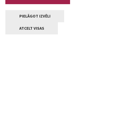
PIELĀGOT IZVĒLI
ATCELT VISAS
Kontakti
Jelgavas valstpilsētas pašvaldība
Lielā iela 11, Jelgava, LV-3001
+371 63005522
pasts@jelgava.lv