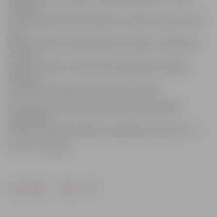
Neilands,
koncertmeistari Edīte Ziemele un Andris Jansons, kā arī
Ilvija
Bensone (flauta), Maija Andersone (vijole), Jānis Kupčs
un Irēna
Zaķīte (vokāls) un Svētā Jāņa evaņģēliski luteriskās
baznīcas
ansamblis Gundegas Dūdas-Dzenes vadībā.
Mirušo piemiņas dienu pilsētas kapsētās organizē
pašvaldības
iestāde «Pilsētsaimniecība» sadarbībā ar SIA «Velis – A».
Foto: no JV arhīva
Drukāt
Dalīties