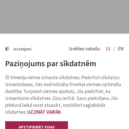
Izvēlies valodu:
LV
EN
Iestatījumi
Paziņojums par sīkdatnēm
Šī tīmekļa vietne izmanto sīkdatnes. Piekrītot sīkdatņu
izmantošanai, tiks nodrošināta tīmekļa vietnes optimāla
darbība. Turpinot vietnes apskati, Jūs piekrītat, ka
izmantosim sīkdatnes Jūsu ierīcē. Savu piekrišanu Jūs
jebkurā laikā varat atsaukt, nodzēšot saglabātās
sīkdatnes.
UZZINĀT VAIRĀK
.
APSTIPRINĀT VISAS