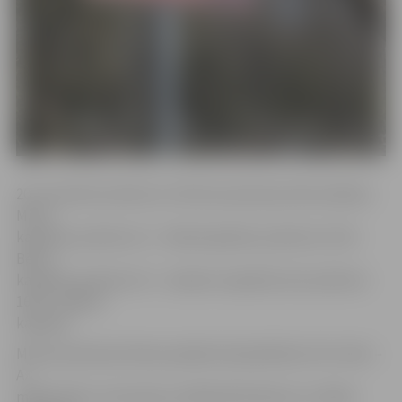
20. novembrī pulksten 11 Mirušo piemiņas diena sāksies
Miera
kapsētā, pulksten 12 – Meža kapsētā, pulksten 13.30 –
Bērzu
kapsētā, pulksten 15 – Zanderu kapsētā, bet pulksten
16.30 – Baložu
kapsētā.
Mirušo piemiņas dienas pasākumā piedalīsies SIA «Velis –
A»
mākslinieki: ceremoniju vadītāji Aldis Barons un Māris