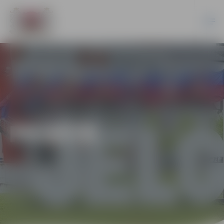
PILSĒTĀ