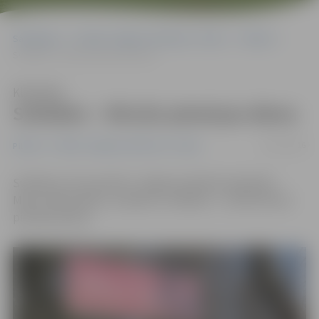
Sākumlapa
Portāla “Jelgavas Vēstnesis” arhīvs
Pilsētā
Svētdien – Mirušo piemiņas diena
Klausīties
Svētdien – Mirušo piemiņas diena
09/11/2016
Pilsētā
Portāla “Jelgavas Vēstnesis” arhīvs
Svētdien, 20. novembrī, Jelgavas pilsētas kapsētās –
Miera, Meža, Bērzu, Zanderu un Baložu – notiks Mirušo
piemiņas diena.