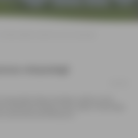
Svētdien piedalies pirmajā šīs sezonas velopastaigā
ezonas velopastaigā
12/03/2014
s velopastaigā «Pepijas velomānija». Gaidītas ne tikai
dotos velobraucienā Jelgava-Tetele-Jelgava. Velopastaigas
orņa Jāņa Čakstes pieminekļa pusē.