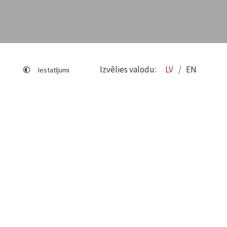
Izvēlies valodu:
LV
EN
Iestatījumi
Lapas karte