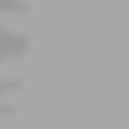
astaigas sākums
tumu,
etelē gaidāma
aršruts vedīs
upes cietuma
ā –
un iespēja
s.
e Grava.