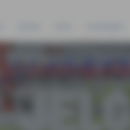
TA
PAŠVALDĪBA
IESTĀDES
KAPITĀLSABIEDRĪBAS