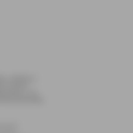
ja». Gaidītas ne
ts, lai dotos
gas sākums – pie
 Čakstes pieminekļa
s sezonas
u vecums