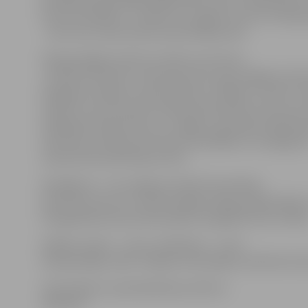
šoreiz ierobežots – vēlams no 12 gadu vecuma. Velop
– pie torņa Jāņa Čakstes pieminekļa pusē.
Velopastaigas maršruts vedīs no torņa pa
J.Čakstes bulvāri uz dzelzceļa tiltu, gar Jelgavas cie
Daugavas stadionu, pāri Lielupei un tālāk uz Teteli. T
atpūta un sarunas pie Teteles pamatskolas. Pēc tam m
atpakaļ pa Garozas ielu uz Jelgavu, gar bijušo Pārliel
teritoriju, pa Pļavu ielu līdz promenādei un noslēgum
nobrauciens pār Mītavas tiltu.
Noslēgums – pie Jelgavas Svētā Trīsvienības
baznīcas torņa, kur notiks košāko Pepiju apbalvošana 
fotografēties pie profesionālas fotogrāfes Ilzes Strēle
Dalības maksa – 2 eiro, skolēniem – 1 eiro.
Velopastaigu vadīs «Pepijas velomānijas» pārstāve Zan
Informācija un pieteikšanās pa tālruni
29733112.