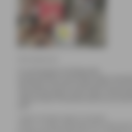
Ritma Gaidamoviča
16. martā pulksten 10.30 jelgavnieki
aicināti piedalīties velopastaigā «Pepijas velomāni
tikai Pepijas, bet ikviens riteņbraukšanas entuzias
velobraucienā Jelgava-Tetele-Jelgava. Velopastai
Jelgavas Svētās Trīsvienības baznīcas torņa Jāņa
pusē.
«Pepijas velomānija» šogad svin sešu gadu
jubileju, un nedēļas nogalē jelgavniekus ielūdz dotie
pirmajā velopastaigā. Organizatori ziņo, ka dalībniek