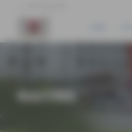
18.2 °C, 3.2 m/s, 73 %
JAUNUMI
PILSĒ
KULTŪRA