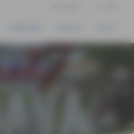
LV
EN
Iestatījumi
UZŅĒMĒJDARBĪBA
PAKALPOJUMI
KONTAKTI