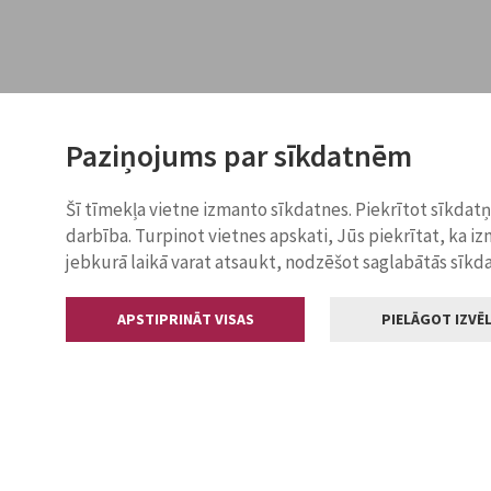
Paziņojums par sīkdatnēm
Šī tīmekļa vietne izmanto sīkdatnes. Piekrītot sīkdat
darbība. Turpinot vietnes apskati, Jūs piekrītat, ka i
jebkurā laikā varat atsaukt, nodzēšot saglabātās sīkd
APSTIPRINĀT VISAS
PIELĀGOT IZVĒL
Kontakti