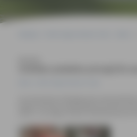
Sākumlapa
Portāla “Jelgavas Vēstnesis” arhīvs
Kultūra
Klausīties
Svētdien piedalies pirmajā šīs s
Kultūra
Portāla “Jelgavas Vēstnesis” arhīvs
16. martā pulksten 10.30 jelgavnieki aicināti piedalītie
Pepijas, bet ikviens riteņbraukšanas entuziasts, lai 
sākums – pie Jelgavas Svētās Trīsvienības baznīcas t