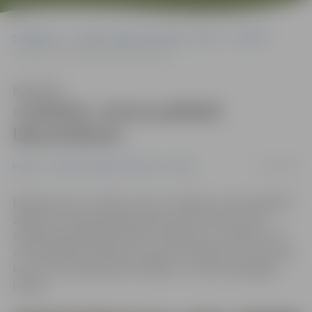
Sākumlapa
Portāla “Jelgavas Vēstnesis” arhīvs
Pilsētā
«Svētelis» aicina palīdzēt līdzcilvēkiem
Klausīties
«Svētelis» aicina palīdzēt
līdzcilvēkiem
16/04/2017
Pilsētā
Portāla “Jelgavas Vēstnesis” arhīvs
Radošo domu un darbu centrs «Svētelis» aicina palīdzēt
26 gadus vecajam jelgavniekam Gatim Šulcam, kam
nepieciešama kājas protēze. Ziedojumus «Svētelis» vāc
no simboliskās samaksas viena eiro vērtībā, ko veic katrs,
kurš centrā ieradies pēc drēbēm un citām noderīgām
lietām.