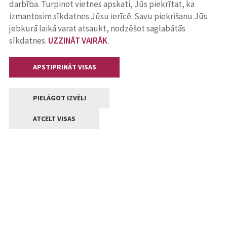
darbība. Turpinot vietnes apskati, Jūs piekrītat, ka
izmantosim sīkdatnes Jūsu ierīcē. Savu piekrišanu Jūs
jebkurā laikā varat atsaukt, nodzēšot saglabātās
sīkdatnes.
UZZINĀT VAIRĀK
.
APSTIPRINĀT VISAS
PIELĀGOT IZVĒLI
ATCELT VISAS
Kontakti