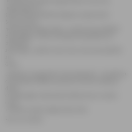
novirzām, lai palīdzētu jelgavniekiem, kuriem tas
nepieciešams, un
šobrīd vēlamies palīdzēt 26 gadus vecajam Gatim
Šulcam, kuram
nepieciešama kājas protēze – viņš pie mums strādā kā
brīvprātīgais,» stāsta I.Grinberga. Viņa papildina, ka
palīdzība ir
savstarpēja – palīdzot viens otram, mēs varam palīdzēt
arī
Gatim.
Jāpiebilst, ka pagarināts centra darba laiks – turpmāk tas
ceturtdienās strādās no pulksten 12 līdz 18, tātad par
divām
stundām ilgāk, nekā iepriekš. Radošo domu un darbu
centrs
«Svētelis» atrodas Jelgavā, Pļavu ielā 2.
Foto: no JV arhīva