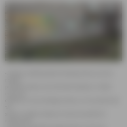
«Svēteļa» vadītāja Ingrīda Grīnberga stāsta, ka centrs
nolēmis
publiskot mērķus, kam tiek vākti ziedojumi. «Cilvēki
mums nes
drēbītes un citas noderīgas mantas, un citi savukārt nāk
tās
saņemt, atstājot ziedojumu viena eiro apmērā. Šo
naudiņu mēs