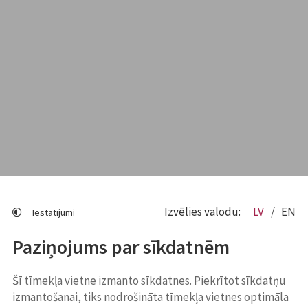
Izvēlies valodu:
LV
EN
Iestatījumi
Paziņojums par sīkdatnēm
Šī tīmekļa vietne izmanto sīkdatnes. Piekrītot sīkdatņu
izmantošanai, tiks nodrošināta tīmekļa vietnes optimāla