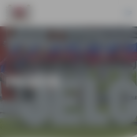
PILSĒTĀ