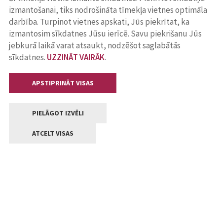
izmantošanai, tiks nodrošināta tīmekļa vietnes optimāla
darbība. Turpinot vietnes apskati, Jūs piekrītat, ka
izmantosim sīkdatnes Jūsu ierīcē. Savu piekrišanu Jūs
jebkurā laikā varat atsaukt, nodzēšot saglabātās
sīkdatnes.
UZZINĀT VAIRĀK
.
APSTIPRINĀT VISAS
PIELĀGOT IZVĒLI
ATCELT VISAS