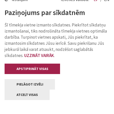
Paziņojums par sīkdatnēm
Šī tīmekļa vietne izmanto sīkdatnes. Piekrītot sīkdatņu
izmantošanai, tiks nodrošināta tīmekļa vietnes optimāla
darbība. Turpinot vietnes apskati, Jūs piekrītat, ka
izmantosim sīkdatnes Jūsu ierīcē. Savu piekrišanu Jūs
jebkurā laikā varat atsaukt, nodzēšot saglabātās
sīkdatnes.
UZZINĀT VAIRĀK
.
APSTIPRINĀT VISAS
PIELĀGOT IZVĒLI
ATCELT VISAS