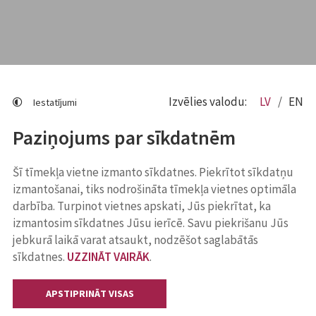
Izvēlies valodu:
LV
EN
Iestatījumi
Paziņojums par sīkdatnēm
Šī tīmekļa vietne izmanto sīkdatnes. Piekrītot sīkdatņu
izmantošanai, tiks nodrošināta tīmekļa vietnes optimāla
darbība. Turpinot vietnes apskati, Jūs piekrītat, ka
izmantosim sīkdatnes Jūsu ierīcē. Savu piekrišanu Jūs
jebkurā laikā varat atsaukt, nodzēšot saglabātās
sīkdatnes.
UZZINĀT VAIRĀK
.
APSTIPRINĀT VISAS