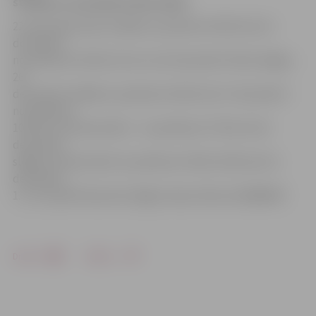
strādās ar izmaiņām darba laikā.
22. decembrī kase strādās no pulksten 16 līdz 18, 23.
decembrī –
no pulksten 14 līdz 19. 24. un 25. decembrī tā būs slēgta,
26.
decembrī strādās no pulksten 16 līdz 18, 27. decembrī –
no pulksten
10 līdz 15, 28. decembrī – no pulksten 17 līdz 19, 29.
decembrī –
slēgta, 30. decembrī no pulksten 14 līdz 19.30, bet 31.
decembrī,
1. un 2. janvārī kase būs slēgta. Kases tālrunis 63084679.
Drukāt
Dalīties