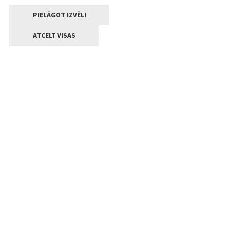
PIELĀGOT IZVĒLI
ATCELT VISAS
Kontakti
Jelgavas valstpilsētas pašvaldība
Lielā iela 11, Jelgava, LV-3001
+371 63005522
pasts@jelgava.lv
Klientu apkalpošana