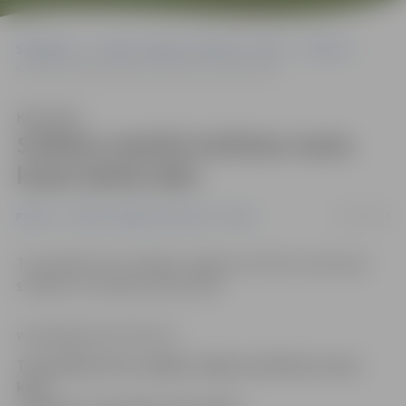
Sākumlapa
Portāla “Jelgavas Vēstnesis” arhīvs
Pilsētā
Svētkos mainīts kultūras nama kases darba laiks
Klausīties
Svētkos mainīts kultūras nama
kases darba laiks
22/12/2014
Pilsētā
Portāla “Jelgavas Vēstnesis” arhīvs
Turpmākās divas nedēļas Jelgavas kultūras nama kase
strādās ar izmaiņām darba laikā.
www.jelgavasvestnesis.lv
Turpmākās divas nedēļas Jelgavas kultūras nama
kase