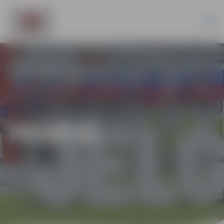
PILSĒTĀ