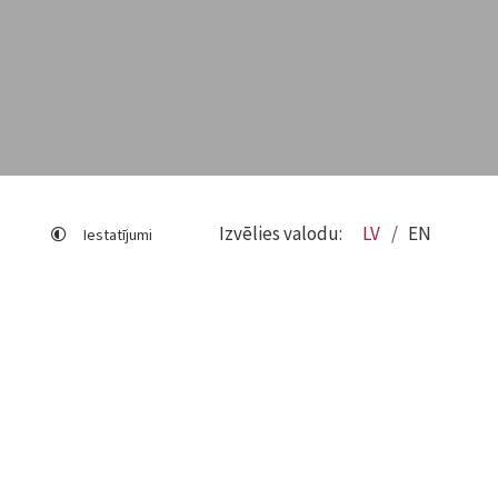
Izvēlies valodu:
LV
EN
Iestatījumi