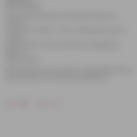
bāra inventārs.
Valsts policijas pārstāve Ieva Sietniece informē, ka
konflikts
starp diviem vīriešiem – 1987. un 1974. gadā dzimušiem –
izcēlās 1.
janvārī pulksten 7.53. Viņi tā iekarsa, ka sabojāja bāra
galdus un
saplēsa traukus.
Policija saņēmusi arī informāciju, ka kādai kafejnīcai Pasta
ielā izsists stikls. Tas noticis šorīt ap pulksten 6.
Drukāt
Dalīties