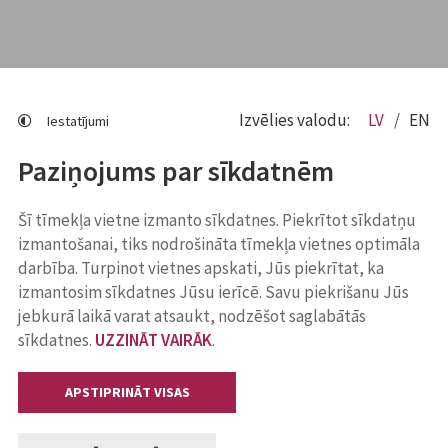
Izvēlies valodu:
LV
EN
Iestatījumi
Paziņojums par sīkdatnēm
Šī tīmekļa vietne izmanto sīkdatnes. Piekrītot sīkdatņu
izmantošanai, tiks nodrošināta tīmekļa vietnes optimāla
darbība. Turpinot vietnes apskati, Jūs piekrītat, ka
izmantosim sīkdatnes Jūsu ierīcē. Savu piekrišanu Jūs
jebkurā laikā varat atsaukt, nodzēšot saglabātās
sīkdatnes.
UZZINĀT VAIRĀK
.
APSTIPRINĀT VISAS