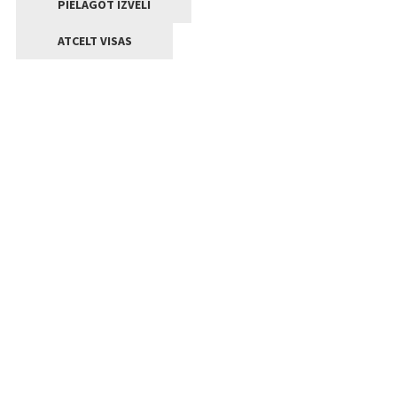
PIELĀGOT IZVĒLI
ATCELT VISAS
Kontakti
Jelgavas valstpilsētas pašvaldība
Lielā iela 11, Jelgava, LV-3001
+371 63005522
pasts@jelgava.lv
Klientu apkalpošana