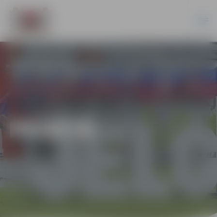
PILSĒTĀ