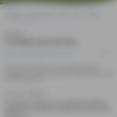
Sākumlapa
Portāla “Jelgavas Vēstnesis” arhīvs
Pilsētā
Svinētāji izdemolē bāru
Klausīties
Svinētāji izdemolē bāru
03/01/2015
Pilsētā
Portāla “Jelgavas Vēstnesis” arhīvs
Starp diviem vīriešiem, kuri Jaunā gada iestāšanos
sagaidīja bārā Zemgales prospektā, izcēlās konflikts. Tajā
cieta bāra inventārs.
Ilze Knusle-Jankevica
Starp diviem vīriešiem, kuri Jaunā gada iestāšanos
sagaidīja bārā Zemgales prospektā, izcēlās konflikts.
Tajā cieta