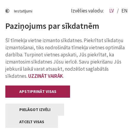
Izvēlies valodu:
LV
EN
Iestatījumi
Paziņojums par sīkdatnēm
Šī tīmekļa vietne izmanto sīkdatnes. Piekrītot sīkdatņu
izmantošanai, tiks nodrošināta tīmekļa vietnes optimāla
darbība. Turpinot vietnes apskati, Jūs piekrītat, ka
izmantosim sīkdatnes Jūsu ierīcē. Savu piekrišanu Jūs
jebkurā laikā varat atsaukt, nodzēšot saglabātās
sīkdatnes.
UZZINĀT VAIRĀK
.
APSTIPRINĀT VISAS
PIELĀGOT IZVĒLI
ATCELT VISAS