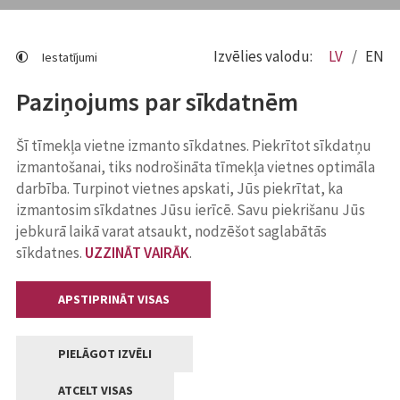
Izvēlies valodu:
LV
EN
Iestatījumi
Paziņojums par sīkdatnēm
Šī tīmekļa vietne izmanto sīkdatnes. Piekrītot sīkdatņu
izmantošanai, tiks nodrošināta tīmekļa vietnes optimāla
darbība. Turpinot vietnes apskati, Jūs piekrītat, ka
izmantosim sīkdatnes Jūsu ierīcē. Savu piekrišanu Jūs
jebkurā laikā varat atsaukt, nodzēšot saglabātās
sīkdatnes.
UZZINĀT VAIRĀK
.
APSTIPRINĀT VISAS
PIELĀGOT IZVĒLI
ATCELT VISAS