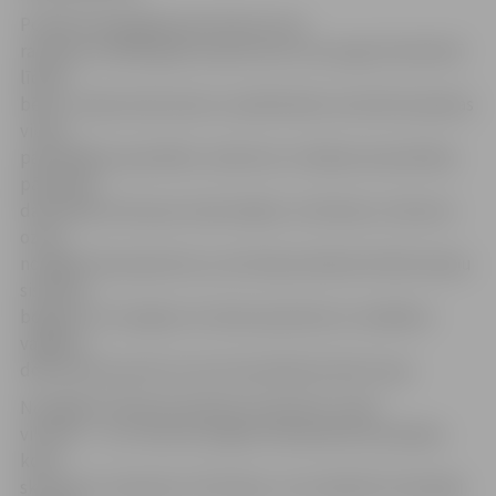
Portāls www.jelgavasvestnesis.lv jau
rakstīja, ka 2018. gada vasarā ozolu, kas auga Ozolskvērā
līdzās
bērnu rotaļu laukumam un pilsētnieku iecienītai atpūtas
vietai,
pašvaldības speciālisti, arborists un Dabas aizsardzības
pārvaldes
darbinieki atzina par stipri bojātu un bīstamu. Lēmums
ozolu
nozāģēt tika pieņemts, jo tam bija radušies būtiski sakņu
sistēmas
bojājumi, iztrupējusi stumbra pamatne ar vairākiem
vaļējiem
dobumiem pie tās, kuros konstatēta brūnā trupe.
Nozāģētais dižozols pārtaps skulptūrā «Laika
vilciens» – no 3. līdz 18. maijam Ozolskvērā norisināsies
koka
skulptūru simpozijs «Otrā elpa», kura laikā divi talantīgi