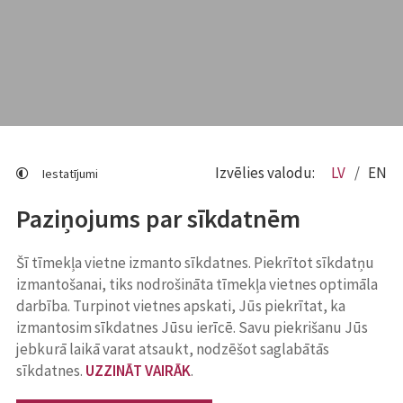
Izvēlies valodu:
LV
EN
Iestatījumi
Paziņojums par sīkdatnēm
Šī tīmekļa vietne izmanto sīkdatnes. Piekrītot sīkdatņu
izmantošanai, tiks nodrošināta tīmekļa vietnes optimāla
darbība. Turpinot vietnes apskati, Jūs piekrītat, ka
izmantosim sīkdatnes Jūsu ierīcē. Savu piekrišanu Jūs
jebkurā laikā varat atsaukt, nodzēšot saglabātās
sīkdatnes.
UZZINĀT VAIRĀK
.