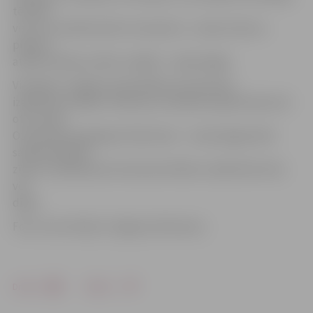
tēlnieki
visu acu priekšā radīs šo skulptūru. «Laika vilcienu»
plānots
atklāt Pilsētas svētku nedēļā – maija beigās.
Vienlaikus Jelgavas pašvaldības pirmsskolas
izglītības iestādes «Pasaciņa» audzēkņi apņēmušies dot
otru mūžu
Ozolskvērā augošajam dižozolam – mazie jelgavnieki
salasīja dižkoka
zīles un iedēstīja tās melnzemē. Bērnu iedēstītās zīles
vēl
dīgst.
Foto: Ivars Veiliņš/«Jelgavas Vēstnesis»
Drukāt
Dalīties