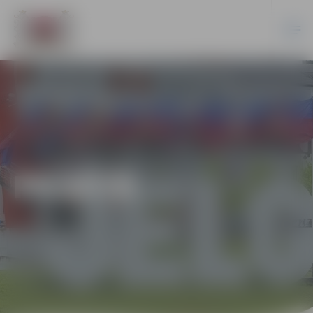
PILSĒTĀ