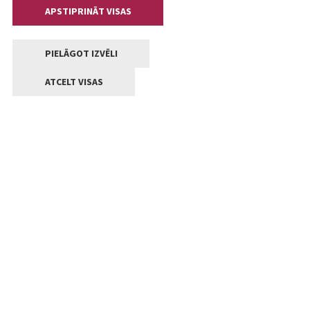
APSTIPRINĀT VISAS
PIELĀGOT IZVĒLI
ATCELT VISAS
Kontakti
Jelgavas valstpilsētas pašvaldība
Lielā iela 11, Jelgava, LV-3001
+371 63005522
pasts@jelgava.lv