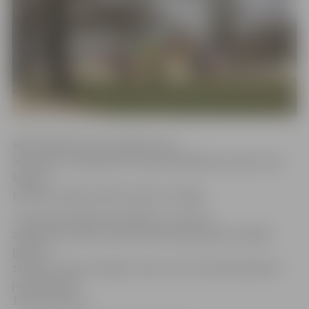
Bērni lūgti līdzi ņemt lāpstiņas un
lejkannas, lai iesaistītos ozola iestādīšanā, bet pēc tam
kopā ar
pilsētas simbolu Alnīti varēs iet rotaļās.
Ja parasti pilsētā tiek stādīti 2–3 metrus
augsti koku stādi, tad Ozolskvērā paredzēts iestādīt
gandrīz
septiņus metrus augstu ozolu, kura stumbra diametrs
jau pārsniedz
10 centimetrus.