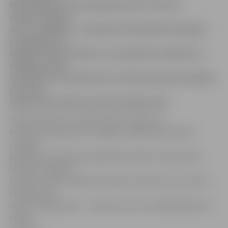
ēkā Pulkveža Oskara Kalpaka ielā 37 vēl norit
rekonstrukcijas
darbi, audzēkņi 1. septembrī tiek gaidīti Zemgales
prospektā 7 un
Dobeles ielā 43. Plānots, ka septembra sākumā arī
mācības notiks
šajās ēkās, bet septembra otrajā pusē daļa audzēkņu
jau varēs
atgriezties Pulkveža Oskara Kalpaka ielā.
Skolas direktore Janīna Rudzīte stāsta, ka
rekonstrukcijas darbi ir ieilguši, tādēļ Zinību dienas
svinīgais
pasākums nenotiks jaunajā zālē, tāpat arī septembra
sākumā audzēkņi
nevarēs uzsākt mācības tehnikuma telpās. Taču skola ir
domājusi par
citiem risinājumiem – mācību process nekādā gadījumā
netiks