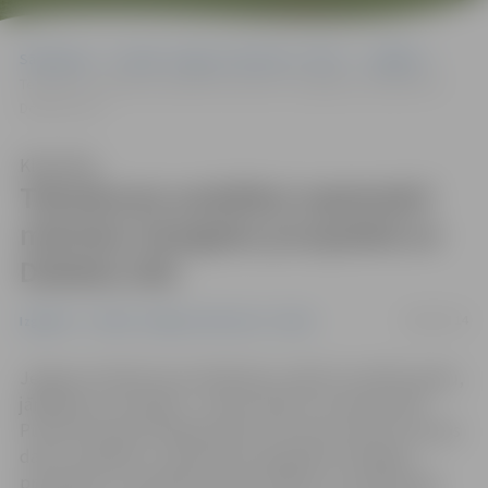
Sākumlapa
Portāla “Jelgavas Vēstnesis” arhīvs
Izglītība
Tehnikuma audzēkņi septembrī mācīsies Zemgales prospektā un
Dobeles ielā
Klausīties
Tehnikuma audzēkņi septembrī
mācīsies Zemgales prospektā un
Dobeles ielā
28/08/2014
Izglītība
Portāla “Jelgavas Vēstnesis” arhīvs
Jelgavas tehnikuma audzēkņiem, sākot šo mācību gadu,
jārēķinās ar izmaiņām – ņemot vērā to, ka skolas ēkā
Pulkveža Oskara Kalpaka ielā 37 vēl norit rekonstrukcijas
darbi, audzēkņi 1. septembrī tiek gaidīti Zemgales
prospektā 7 un Dobeles ielā 43. Plānots, ka septembra