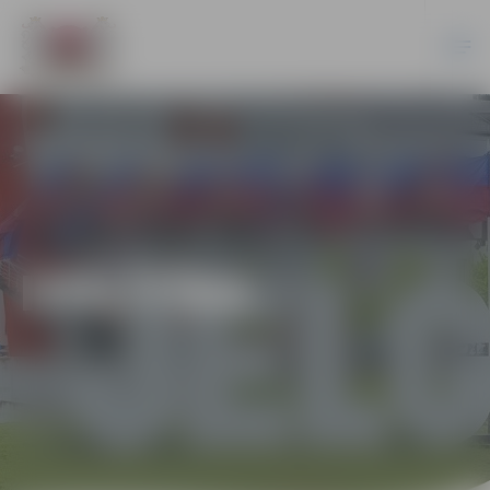
IZGLĪTĪBA