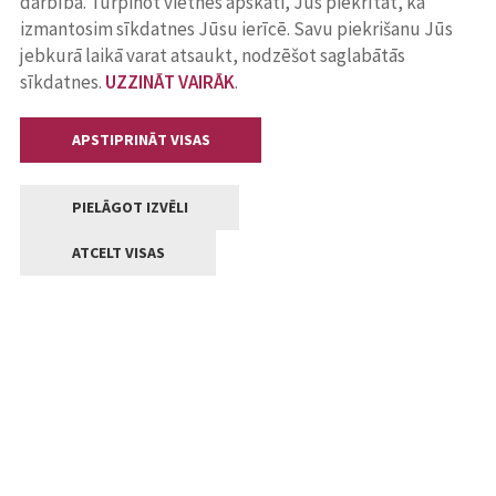
darbība. Turpinot vietnes apskati, Jūs piekrītat, ka
izmantosim sīkdatnes Jūsu ierīcē. Savu piekrišanu Jūs
jebkurā laikā varat atsaukt, nodzēšot saglabātās
sīkdatnes.
UZZINĀT VAIRĀK
.
APSTIPRINĀT VISAS
PIELĀGOT IZVĒLI
ATCELT VISAS
Kontakti