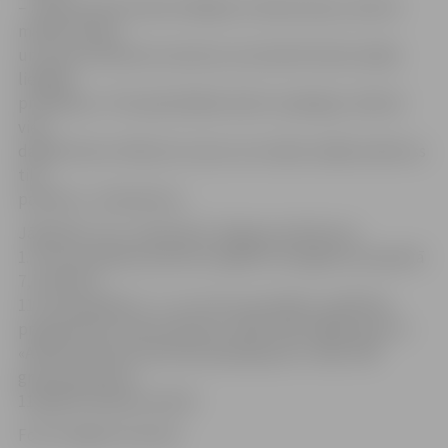
– rekonstruēto kokizstrādājumu laboratoriju, desmit
mācību klases
un arī pusi dienesta viesnīcas, kas šobrīd skolai radījis
lielākās
problēmas. «Principā lielākie darbi ir pabeigti, atlikuši
vien
dažādi sīkumi. Mēs ļoti ceram, ka tuvāko nedēļu laikā viss
tiks
paveikts,» tā direktore.
Jāpiebilst, ka 1. septembrī Jelgavas tehnikuma
1. kursa audzēkņi pulksten 9 gaidīti Zemgales prospektā
7, pulksten
11 turpat gaidīti 2., 3. un 4. kursa audzēkņi. Izglītības
programmas «Datorsistēmas» (208., 308., 408. grupa) un
«Administratīvie sekretāra pakalpojumi» (206., 306.
grupa) pulksten
11 gaidīti Dobeles ielā 43.
Foto: Krišjānis Grantiņš