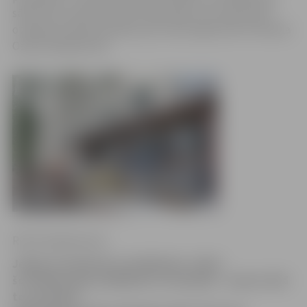
sākumā arī mācības notiks šajās ēkās, bet septembra
otrajā pusē daļa audzēkņu jau varēs atgriezties Pulkveža
Oskara Kalpaka ielā.
Ritma Gaidamoviča
Jelgavas tehnikuma audzēkņiem, sākot
šo mācību gadu, jārēķinās ar izmaiņām – ņemot vērā
to, ka skolas