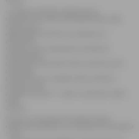
traucēts.
«12 dažādu specialitāšu audzēkņu grupas
septembrī mums dodas kvalifikācijas praksēs, tāpēc
mācību darbu ir
vieglāk organizēt. Šobrīd esam saplānojuši, ka
datorsistēmu
tehniķiem, klientu apkalpošanas speciālistiem,
programmēšanas
speciālistiem profesionālie mācību priekšmeti notiks
skolas filiālē
Dobeles ielā 43, bet vispārējie mācību priekšmeti
jauniešiem notiks
Zemgales prospektā 7 – bijušās 1. pamatskolas telpās,»
stāsta
direktore.
Viņa gan cer, ka septembrī būvniekiem izdosies
nodot ekspluatācijā ēkas, kuras bija jāizremontē projekta
1. kārtā