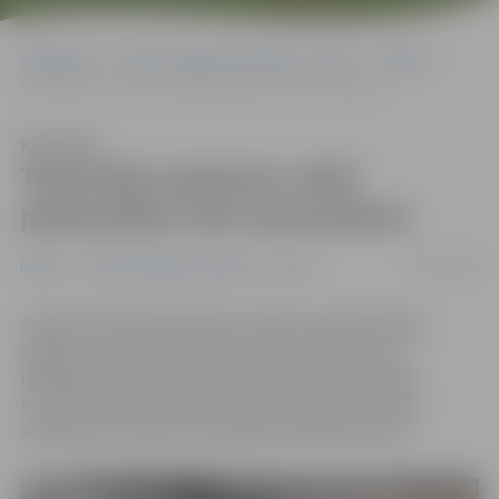
Sākumlapa
Portāla “Jelgavas Vēstnesis” arhīvs
Pilsētā
Tehniskās apskates naktī pārbaudītas 304 automašīnas
Klausīties
Tehniskās apskates naktī
pārbaudītas 304 automašīnas
25/09/2018
Pilsētā
Portāla “Jelgavas Vēstnesis” arhīvs
Jelgavā Tehniskās apskates naktī jaunajā tehniskās
apskates stacijā pārbaudītas 304 automašīnas un
lielākajai daļai no tām tika konstatētas nepilnības,
informē Ceļu satiksmes drošības direkcijas (CSDD)
sabiedrisko attiecību speciālists Rolands Rumba.