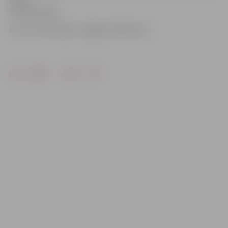
darbu
20. septembrī.
Foto: Ivars Veiliņš/«Jelgavas Vēstnesis»
Drukāt
Dalīties