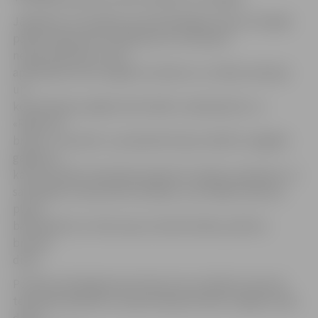
Jāpiebilst, ka pasākuma apmeklētājiem bija arī iespēja
pārliecināties par drošības jostu lietošanas
nepieciešamību, kā arī
apreibinošo vielu negatīvo ietekmi uz cilvēka reakcijas
un
koordinācijas spējām aktivitātēs «Opā kāp ārā» un
«Reibuma
brilles». Savukārt uz planšetēm bija izstādīti smagākie
gadījumi,
kas konstatēti tehniskās apskates stacijās, piemēram, ar
savilcējiem sastiprināts izpūtējs, caurrūsējis slieksnis,
plaisa
balstiekārtā, ar koka tapu aiztaisīta bāka, pārlūzis
bremžu
disks.
Portāls www.jelgavasvestnesis.lv jau rakstīja, ka jaunā
tehniskās apskates stacija Aviācijas ielā 40, Jelgavā, sāka