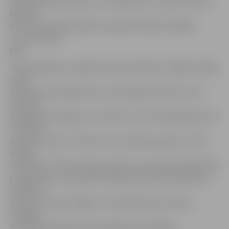
tika veikta bezmaksas auto diagnostiku, bija 1971. gada
žigulītis,
bet kopumā pārbaudīto transportlīdzekļu vidējais
vecums bija 16
gadi.
«Apmeklētāji uz pasākumu bija ieradušies, dažādu mērķu
vadīti.
Vairāki autovadītāji atzina, ka vēlējušies saņemt auto
tehniskā
stāvokļa novērtējumu, savukārt citi autovadītāji devās uz
Tehniskās
apskates nakti, lai veiktu auto tehnisko apskati – šādu
iespēju
izmantoja 71 klients. Bija arī tādi, kas vienkārši vēlējās labi
pavadīt laiku vai apskatīt klātienē, kāda izskatās jaunā
tehniskās
apskates stacija Jelgavā,» stāsta R.Rumba. Šis bija
vienīgais
Tehniskās apskates nakts pasākums Zemgalē.