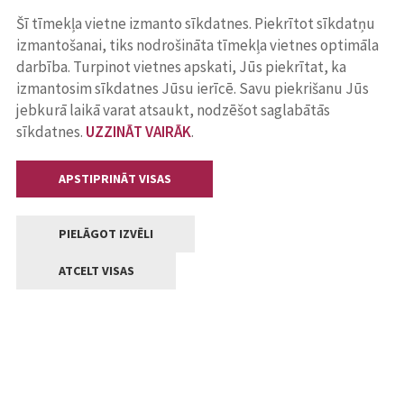
Šī tīmekļa vietne izmanto sīkdatnes. Piekrītot sīkdatņu
izmantošanai, tiks nodrošināta tīmekļa vietnes optimāla
darbība. Turpinot vietnes apskati, Jūs piekrītat, ka
izmantosim sīkdatnes Jūsu ierīcē. Savu piekrišanu Jūs
jebkurā laikā varat atsaukt, nodzēšot saglabātās
sīkdatnes.
UZZINĀT VAIRĀK
.
APSTIPRINĀT VISAS
PIELĀGOT IZVĒLI
ATCELT VISAS