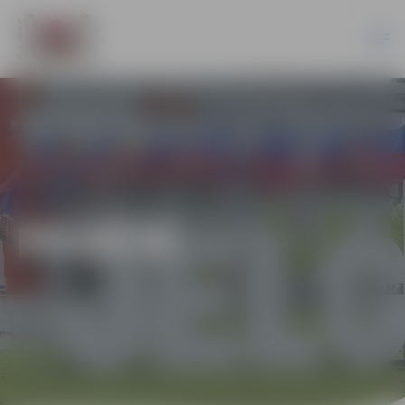
PILSĒTĀ