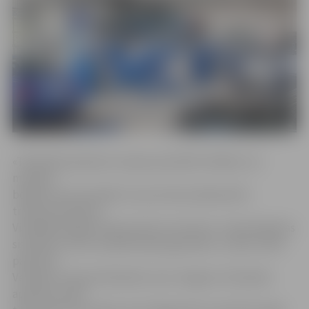
«Tehniskās apskates stacijas speciālisti lielākus vai
mazākus
bojājumus konstatēja 71 procentam pārbaudīto
transportlīdzekļu.
Visbiežāk bojājumi bija saistīti ar bremžu un balstiekārtas
sistēmām, kā arī neatbilstošām gaismām,» stāsta CSDD
pārstāvis.
Vecākais transportlīdzeklis, kam Jelgavas Tehniskās
apskates naktī