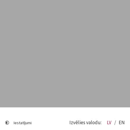
Izvēlies valodu:
LV
EN
Iestatījumi