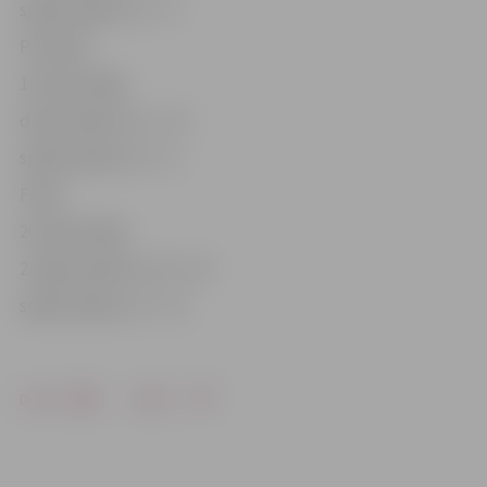
spēles biļete Ls 3 – 5
Pusfināli
19. jūnijs: Rīga
dienas biļete Ls 5 – 10
spēles biļete Ls 5 – 8
Fināli
20. jūnijs: Rīga
2 spēļu pakete Ls 10 – 20
spēles biļete Ls 5 – 15
Drukāt
Dalīties