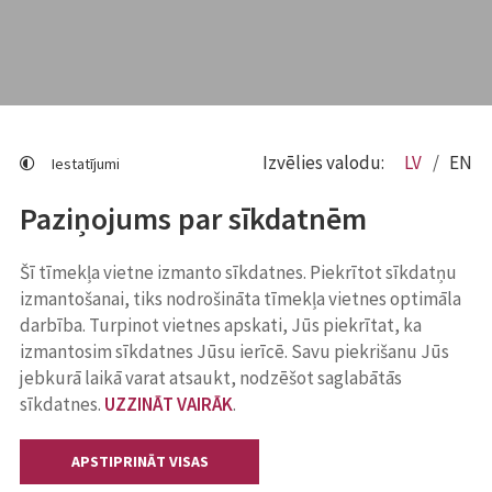
Izvēlies valodu:
LV
EN
Iestatījumi
Paziņojums par sīkdatnēm
Šī tīmekļa vietne izmanto sīkdatnes. Piekrītot sīkdatņu
izmantošanai, tiks nodrošināta tīmekļa vietnes optimāla
darbība. Turpinot vietnes apskati, Jūs piekrītat, ka
izmantosim sīkdatnes Jūsu ierīcē. Savu piekrišanu Jūs
jebkurā laikā varat atsaukt, nodzēšot saglabātās
sīkdatnes.
UZZINĀT VAIRĀK
.
APSTIPRINĀT VISAS