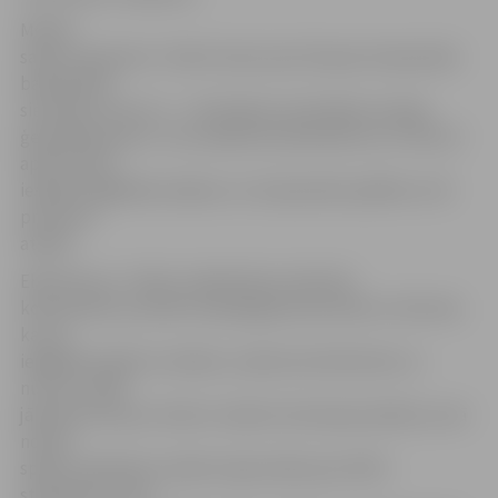
Mobilo
sakaru operators «Tele2» kļuvis par Eiropas čempionāta
basketbolā
sievietēm, kas no 7. – 20. jūnijam norisināsies Latvijā,
ģenerālsponsoru. Tas uzņēmuma klientiem no 2. līdz 10.
aprīlim dod
iespēju iegādāties biļetes uz čempionāta spēlēm ar 30
procentu
atla
idi.
Elija Krauze, «Tele2» sabiedrisko attiecību
konsultante, portālu www.jelgavasvestnesis.lv informē,
ka, lai
iegādātos biļeti ar atlaidi, uzņēmuma klientiem uz
numuru 1626
jānosūta īsziņa ar tekstu: basket (atstarpe) pilsēta, kurā
notiek
spēle, piemēram, basket riga (maksa par SMS –
standarta). Pretī