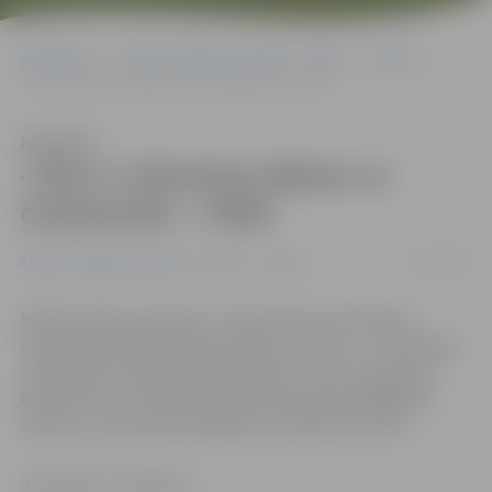
Sākumlapa
Portāla “Jelgavas Vēstnesis” arhīvs
Sports
«Tele 2» klientiem biļetes uz čempionātu – lētāk
Klausīties
«Tele 2» klientiem biļetes uz
čempionātu – lētāk
03/04/2009
Portāla “Jelgavas Vēstnesis” arhīvs
Sports
Mobilo sakaru operators «Tele2» kļuvis par Eiropas
čempionāta basketbolā sievietēm, kas no 7. – 20. jūnijam
norisināsies Latvijā, ģenerālsponsoru. Tas uzņēmuma
klientiem no 2. līdz 10. aprīlim dod iespēju iegādāties
biļetes uz čempionāta spēlēm ar 30 procentu atla
Ilze Knusle-Jankevica