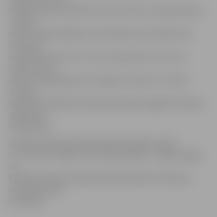
klients saņems atbildes īsziņu ar kodu, ko nepieciešams
uzrādīt,
veicot norēķinu Biļešu servisa kasēs visā Latvijā vai arī
internetā
www.bilesuserviss.lv. Uz vienu telefona numuru var
saņemt vienu
kodu. Šis pakalpojums ir pieejams «Tele2» un «Zelta
Zivtiņas»
klientiem. Sīkāka informācija par biļešu iegādi atrodama
mājas lapā
www.tele2.lv.
Eiropas čempionāts basketbolā sievietēm notiks
no 7. līdz 20. Jūnijam trīs Latvijas pilsētās – Rīgā, Liepājā
un
Valmierā. Kopumā čempionātā piedalīsies 16 Eiropas
nacionālo izlašu
komandas.