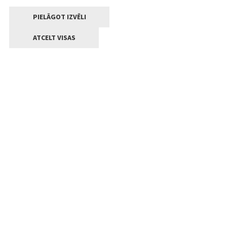
PIELĀGOT IZVĒLI
ATCELT VISAS
Kontakti
Jelgavas valstpilsētas pašvaldība
Lielā iela 11, Jelgava, LV-3001
+371 63005522
pasts@jelgava.lv