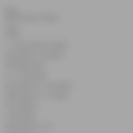
Biļešu
pamatcenas bez atlaides:
Grupu
turnīrs
7. – 9. jūnijs: Valmiera, Liepāja
dienas biļete Ls 5 (3 spēles)
Kvalifikācijas kārta
11. – 16. Jūnijs: Rīga
dienas biļete Ls 5 – 10 (3 spēles)
spēles biļete Ls 3 – 5 (1 spēle)
Ceturtdaļfināli
17. jūnijs: Rīga
dienas biļete Ls 5 – 10