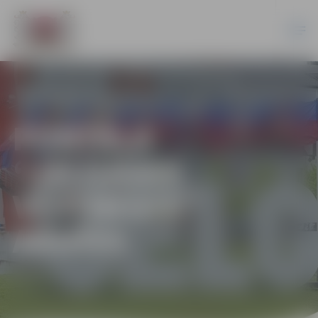
PORTĀLA
“JELGAVAS
VĒSTNESIS”
ARHĪVS