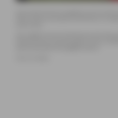
Valsts policija informē, ka negadījums noticis pulksten
Zēnam uzbrauca automašīna «Audi A6 Avant», ko vadīj
dzimis vīrietis.
Zēns nogādāts slimnīcā. Neatliekamās medicīniskās p
dienests informē, ka zēns guva galvas traumu un no
apmierinošā stāvoklī tika nogādāts slimnīcā.
Foto: no JV arhīva