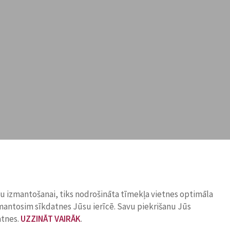
ņu izmantošanai, tiks nodrošināta tīmekļa vietnes optimāla
zmantosim sīkdatnes Jūsu ierīcē. Savu piekrišanu Jūs
atnes.
UZZINĀT VAIRĀK
.