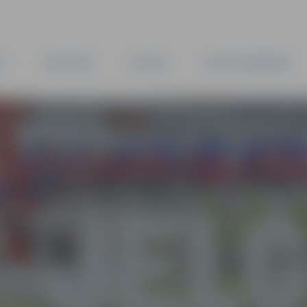
TA
PAŠVALDĪBA
IESTĀDES
KAPITĀLSABIEDRĪBAS