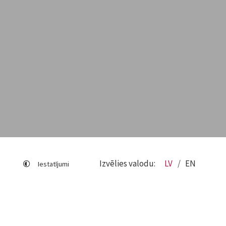
Izvēlies valodu:
LV
EN
Iestatījumi