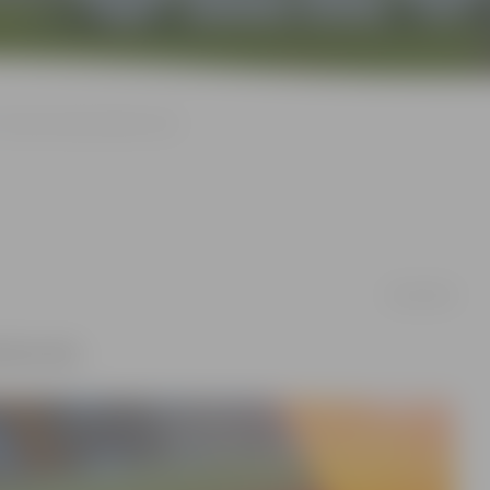
Tērvetes ielā notriekts zēns
03/03/2016
zimis zēns.