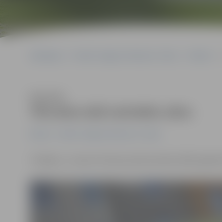
Sākumlapa
Portāla “Jelgavas Vēstnesis” arhīvs
Pilsētā
Klausīties
Tērvetes ielā notriekts zēns
Pilsētā
Portāla “Jelgavas Vēstnesis” arhīvs
Trešdien, 2. martā, Tērvetes ielā notriekts 2007. gadā d