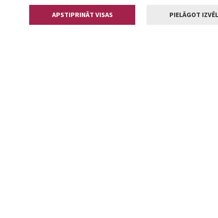
APSTIPRINĀT VISAS
PIELĀGOT IZVĒL
Kontakti
Jelgavas valstp
Lielā iela 11
+371 630055
pasts@jelga
2002-2026 jelgava.lv