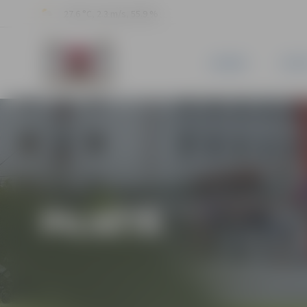
27.6 °C, 2.3 m/s, 55.9 %
JAUNUMI
PILSĒ
PILSĒTĀ