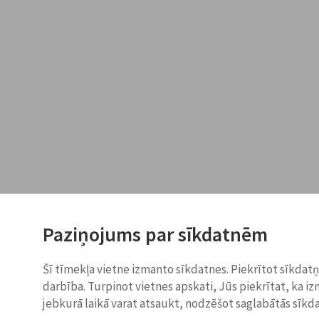
Paziņojums par sīkdatnēm
Šī tīmekļa vietne izmanto sīkdatnes. Piekrītot sīkdat
darbība. Turpinot vietnes apskati, Jūs piekrītat, ka i
jebkurā laikā varat atsaukt, nodzēšot saglabātās sīkd