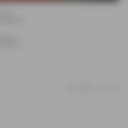
 18.05.
a 1960. gadā
alīdzības
brāzumus un
Drukāt
Dalīties