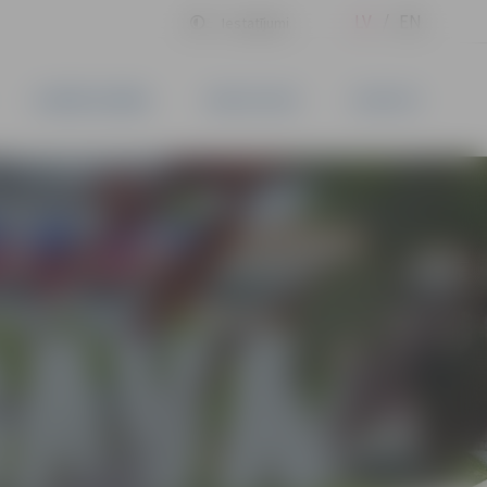
LV
EN
Iestatījumi
UZŅĒMĒJDARBĪBA
PAKALPOJUMI
KONTAKTI