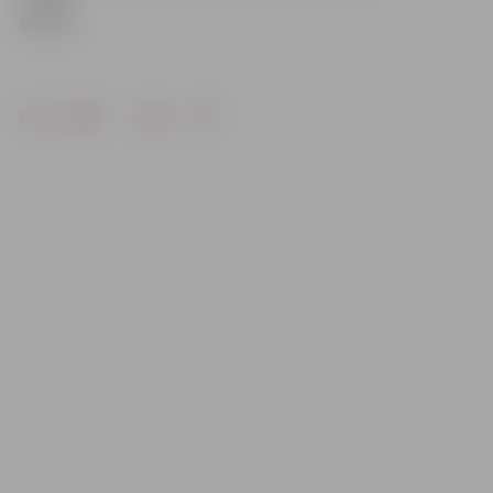
apavus.
Drukāt
Dalīties