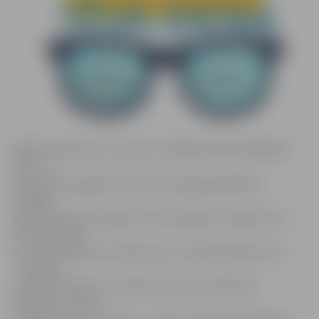
Ballīšu aģentūras «Tieši tev» vadītāja Kristīne Bogdane
stāsta,
ka pasākuma gaitā tētiem būs iespēja piedalīties
dažādos
pārbaudījumos, apliecinot savas spējas un kļūstot par
laureātu kādā
no nominācijām, bet tikai viens no tēviem iegūs titulu
«Jelgavas
supertētis 2018». Savukārt bērni varēs darboties
rokdarbu stūrītī,