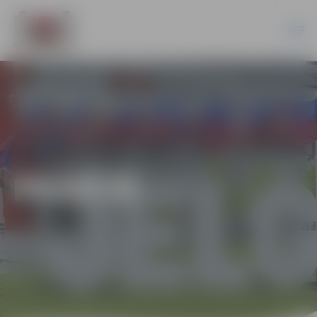
PILSĒTĀ