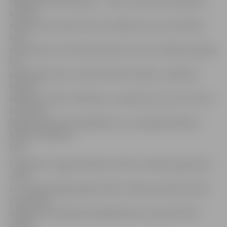
izgatavojot tētim dāvanu – šlipsi. «Vēl pirms pasākuma
aicinām
interesentus iesūtīt mums zīmējumus, kuros attēlots
tētis,
pievienojot tam nelielu apraktu par viņu. Pasākuma gaitā
būs
apskatāma bērnu iesūtīto darbu izstāde,» papildina
Kristīne
Bogdane. Iesūtīt zīmējumu un aprakstu par savu tēti var
pa e-pastu
jelgavasmaminuklubs@inbox.lv vai Jelgavas Māmiņu
kluba «Facebook»
lapā.
Piedalīties Jelgavas Māmiņu kluba un ballīšu aģentūras
«Tieši
tev» organizētajā pasākumā bez maksas aicināts ikviens
interesents.
Organizatori pasākuma dalībniekus aicina ņemt līdzi
maiņas