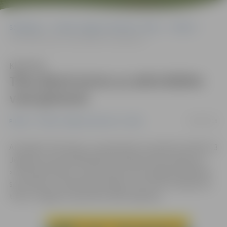
Sākumlapa
Portāla “Jelgavas Vēstnesis” arhīvs
Pilsētā
Tēva dienā aicina uz aktivitātēm visai ģimenei
Klausīties
Tēva dienā aicina uz aktivitātēm
visai ģimenei
24/08/2018
Pilsētā
Portāla “Jelgavas Vēstnesis” arhīvs
Atzīmējot Tēva dienu, 9. septembrī no pulksten 10 līdz 13
Jelgavas sporta hallē Mātera ielā 44a notiks pasākums
«Tēva diena 2018». Interesentiem būs iespēja piedalīties
sportiskās un radošās aktivitātes, kā arī tiks noskaidrots
titula «Jelgavas supertētis 2018» ieguvējs.