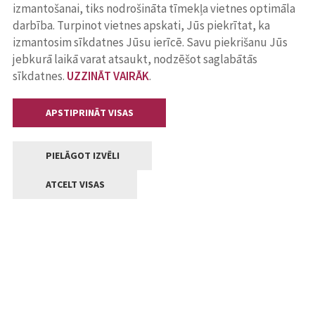
izmantošanai, tiks nodrošināta tīmekļa vietnes optimāla
darbība. Turpinot vietnes apskati, Jūs piekrītat, ka
izmantosim sīkdatnes Jūsu ierīcē. Savu piekrišanu Jūs
jebkurā laikā varat atsaukt, nodzēšot saglabātās
sīkdatnes.
UZZINĀT VAIRĀK
.
APSTIPRINĀT VISAS
PIELĀGOT IZVĒLI
ATCELT VISAS