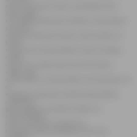
sporto sporta klubā «Fitland», pasniedzējas Santas
Saknes vadībā
reizi nedēļā apmeklē salsas nodarbību, bauda ietīšanas
procedūras,
«Mary Kay» SPA sejas procedūras, ūdens aerobiku LLU
baseinā
treneres Intas Ozolas pavadībā un limfas stimulācijas
masāžas
«Figura Line» studijā, saņem pretcelulīta krēmus
«Ginger», gūst
morālu atbalstu no psihoterapeites Ivetas Rukmanes, kā
arī
kompānijas «Tupperware» pārstāves Aijas Garkalnes
vadībā mācās
gatavot garšīgus un kvalitatīvus ēdienus un
skaistumkopšanas
salonā «Lime Fashion» tiek gatavotas
fotosesijām. Šobrīd, kad projekts ir pusē, visas