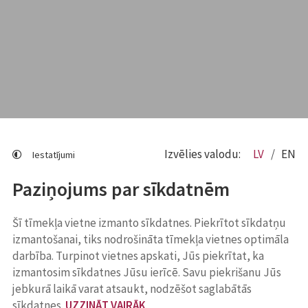
Izvēlies valodu:
LV
EN
Iestatījumi
Paziņojums par sīkdatnēm
Šī tīmekļa vietne izmanto sīkdatnes. Piekrītot sīkdatņu
izmantošanai, tiks nodrošināta tīmekļa vietnes optimāla
darbība. Turpinot vietnes apskati, Jūs piekrītat, ka
izmantosim sīkdatnes Jūsu ierīcē. Savu piekrišanu Jūs
jebkurā laikā varat atsaukt, nodzēšot saglabātās
sīkdatnes.
UZZINĀT VAIRĀK
.