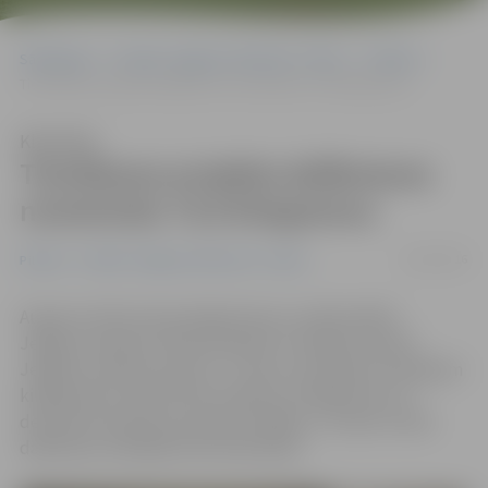
Sākumlapa
Portāla “Jelgavas Vēstnesis” arhīvs
Pilsētā
Tievēšanas projekta dalībnieces nometušas 74,4 kilogramus
Klausīties
Tievēšanas projekta dalībnieces
nometušas 74,4 kilogramus
18/10/2016
Pilsētā
Portāla “Jelgavas Vēstnesis” arhīvs
Augusta vidū astoņas jelgavnieces uzsāka dalību
Jelgavas māmiņu kluba projektā «Tievējam kopā ar
Jelgavas māmiņu klubu 3», metot izaicinājumu liekajiem
kilogramiem. Šobrīd līdz projekta noslēgumam 10.
decembrī atlikušas septiņas nedēļas, un vakar notika
dalībnieču kārtējā kontrolsvēršanās.