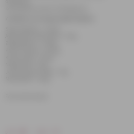
dalībnieces
kopā spējušas nomest 74,4 kilogramus.
Zaudētais svars kopš projekta sākuma:
Signe Pilipāviča – 12,6 kg,
Agrita Bindre-Blumenaua – 12 kg,
Zaiga Rakstiņa – 11,6 kg,
Karīna Tihonova – 10,1 kg,
Katrīne Kreile – 9,5 kg,
Nellija Gulbe – 8 kg,
Jolanta Liepure-Veide – 7 kg,
Maira Briede – 3,6 kg.
Foto: Austris Auziņš
Drukāt
Dalīties