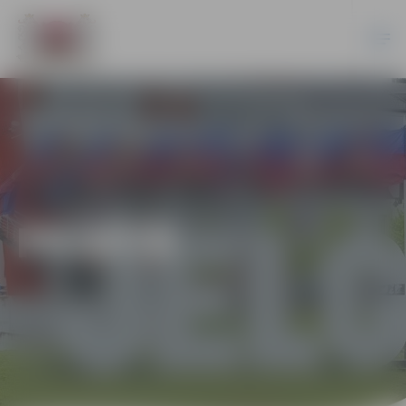
PILSĒTĀ