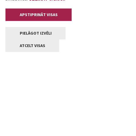
APSTIPRINĀT VISAS
PIELĀGOT IZVĒLI
ATCELT VISAS
Kontakti
Jelgavas valstpilsētas pašvaldība
Lielā iela 11, Jelgava, LV-3001
+371 63005522