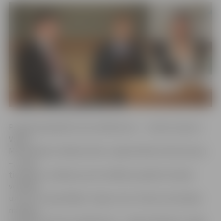
Projektā piedalās četras dalībnieces – Jolanta Liepure-
Veide,
Maira Briede, Nellija Gulbe un Agrita Bindre-Blumenaua
–, kuras
tievēšanu uzsāka jau pirms dalības projektā, lietojot
veselīgu
uzturu un apmeklējot «Figura Line» limfas stimulācijas
masāžas,