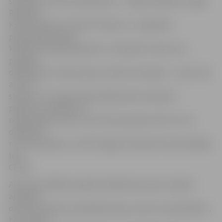
savukārt vēl četras dalībnieces – Signe Pilipāviča, Zaiga
Rakstiņa,
Katrīne Kreile un Karīna Tihonova – projektam
pievienojās atlases
kārtībā. «Kopā darbojoties un atbalstot viena otru,
projekta
dalībnieces ir kļuvušas par vienotu komandu – viņas cīņā
ar sevi ir
stipras un izturīgas. Mēs dalībniecēm sniedzam
padomus, atbalstu un
nodrošinām kontroli, taču katras pašas ziņā ir tas, ko
dalībniece
no tā visa paņem,» vērtē Jelgavas māmiņu kluba vadītāja
Ieva
Cīrule.
Astoņas izvēlētās projekta dalībnieces katru mēnesi
apmeklē
divas bezmaksas nodarbības deju centrā «Cukurfabrika»,
bez maksas