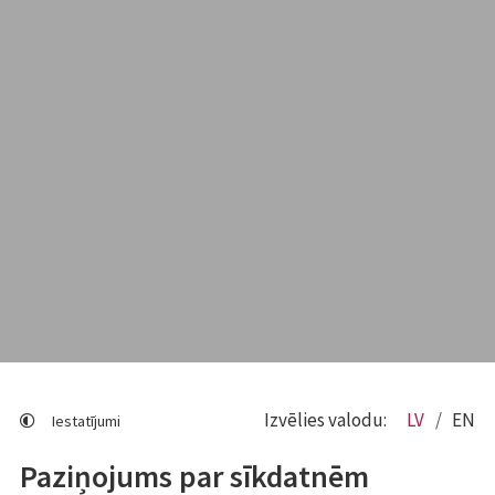
Izvēlies valodu:
LV
EN
Iestatījumi
Paziņojums par sīkdatnēm