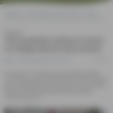
Sākumlapa
Portāla “Jelgavas Vēstnesis” arhīvs
Pilsētā
Tiks ierobežota satiksme Uzvaras un Krišjāņa Barona ielas posmos
Klausīties
Tiks ierobežota satiksme Uzvaras
un Krišjāņa Barona ielas posmos
11/09/2018
Pilsētā
Portāla “Jelgavas Vēstnesis” arhīvs
No šodienas, 11. septembra, tiks ierobežota satiksme
Uzvaras ielas posmā no Krišjāņa Barona ielas līdz Dobeles
ielai un Krišjāņa Barona ielas posmā no Uzvaras ielas līdz
Pasta ielai, informē pilsētas pašvaldības iestādē
«Pilsētsaimniecība».