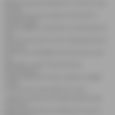
Būvdarbus paredzēts pabeigt līdz 31. oktobrim un šajā
laikā ceļa
posmā būs satiksmes ierobežojumi. Galvenokārt ar
neērtībām nāksies
saskarties gājējiem. «Kanalizācijas un drenāžas pārbūves
laikā
darbi notiks pie ietvēm Uzvaras un Krišjāņa Barona ielas
posmos pie
kultūras nama, tādēļ gājēju satiksme būvdarbu vietās
būs
daļēji slēgta,» norāda «Pilsētsaimniecības»
Apsaimniekošanas
nodaļas vadītājs Imants Auders, papildinot, ka gājēju
kustība
notiks pa darbu zonai pretējās puses nomali.
Jāpiebilst, ka pazemes komunikāciju pārbūves laikā
vecais ietves
segums tiks demontēts, bet vēlāk ietves Uzvaras un