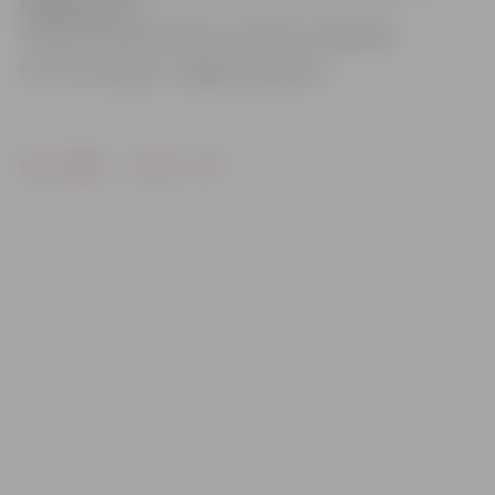
Krišjāņa Barona
ielas posmos pie kultūras nama tiks nobruģētas.
Foto: Ivars Veiliņš/ «Jelgavas Vēstnesis»
Drukāt
Dalīties