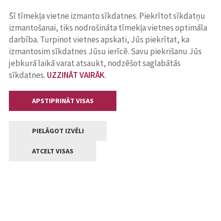
Šī tīmekļa vietne izmanto sīkdatnes. Piekrītot sīkdatņu
izmantošanai, tiks nodrošināta tīmekļa vietnes optimāla
darbība. Turpinot vietnes apskati, Jūs piekrītat, ka
izmantosim sīkdatnes Jūsu ierīcē. Savu piekrišanu Jūs
jebkurā laikā varat atsaukt, nodzēšot saglabātās
sīkdatnes.
UZZINĀT VAIRĀK
.
APSTIPRINĀT VISAS
PIELĀGOT IZVĒLI
ATCELT VISAS