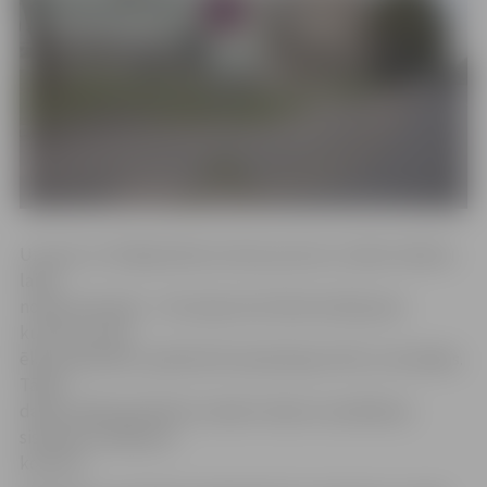
Uzvaras un Krišjāņa Barona ielas posmos tuvāko mēnešu
laikā
notiks būvdarbi – tiks atjaunota hidroizolācija pie
kultūras nama
ēkas pamatiem, pārbūvēti kanalizācijas tīkli un drenāžas.
Tāpat
darbu laikā paredzēts izveidot zibens novadīšanas
sistēmas zemējuma
kontūru.