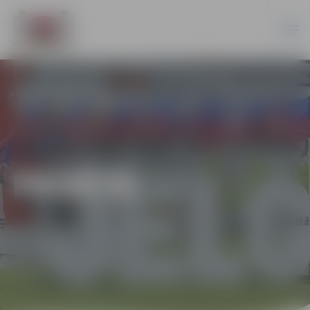
PILSĒTĀ