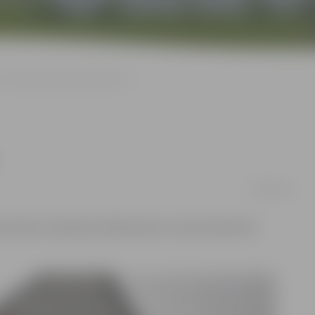
Tīra videonovērošanas kameras
29/09/2016
as kameras. Apkopes laikā kameras turpina darboties