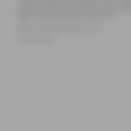
«Videonovērošanas kameru redzamību – tīrību – iespa
apstākļi un zirnekļi, kas vij savus tīklus ap kamerām,» t
šogad ir ceturtā reize, kad tiek tīrītas kameras.
Pilsētā ir 169 videonovērošanas kameras.
Foto: no JV arhīva