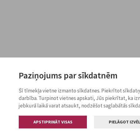
Paziņojums par sīkdatnēm
Šī tīmekļa vietne izmanto sīkdatnes. Piekrītot sīkdat
darbība. Turpinot vietnes apskati, Jūs piekrītat, ka i
jebkurā laikā varat atsaukt, nodzēšot saglabātās sīkd
APSTIPRINĀT VISAS
PIELĀGOT IZVĒL