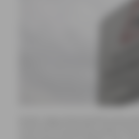
Kā skaidro Jelgavas pilsētas Pašvaldības policijas sabi
attiecību speciāliste Sandra Reksce, kameras tiek tīrīt
ceturksnī, bet, ja rodas tāda nepieciešamība, arī biežā