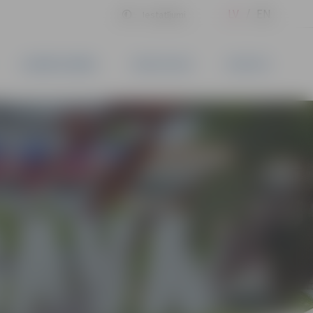
LV
EN
Iestatījumi
UZŅĒMĒJDARBĪBA
PAKALPOJUMI
KONTAKTI