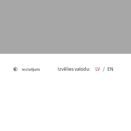
Izvēlies valodu:
LV
EN
Iestatījumi