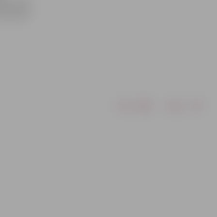
ido laika
ā viņa. Šī
Drukāt
Dalīties