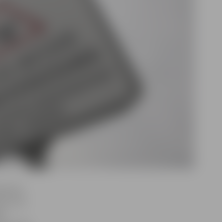
edrisko
as reizi
k.