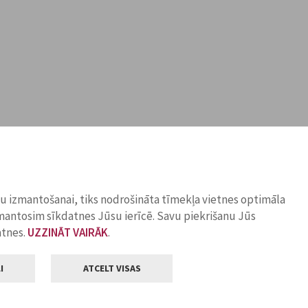
ņu izmantošanai, tiks nodrošināta tīmekļa vietnes optimāla
zmantosim sīkdatnes Jūsu ierīcē. Savu piekrišanu Jūs
atnes.
UZZINĀT VAIRĀK
.
I
ATCELT VISAS