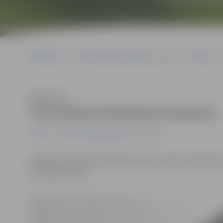
Sākumlapa
Portāla “Jelgavas Vēstnesis” arhīvs
Pilsētā
Klausīties
Tīra videonovērošanas kameras
Pilsētā
Portāla “Jelgavas Vēstnesis” arhīvs
Pagājušajā nedēļā pilsētā tika tīrītas videonovērošan
ierastajā režīmā.