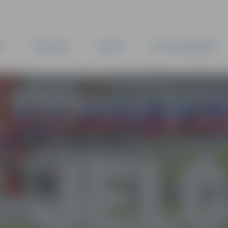
TA
PAŠVALDĪBA
IESTĀDES
KAPITĀLSABIEDRĪBAS