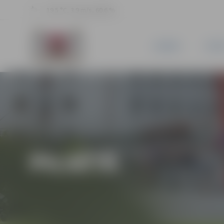
19.5 °C, 3.9 m/s, 60.6 %
JAUNUMI
PILSĒ
PILSĒTĀ