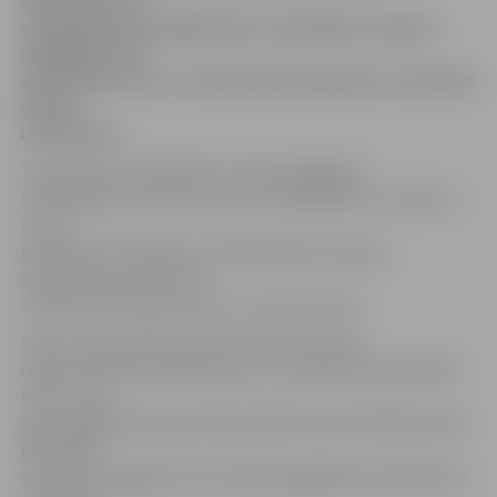
priekšmetus, ir
vajadzīgs daudz ilgāks laiks, darinājumi tirdziņā
iegādājami par
simbolisku cenu. Uz tirdziņu līdz pulksten 12 aicināts
ikviens
interesents.
Tirdziņā par simboliskām cenām iegādājami
tamborējumi, izšuvumi, rotas, koka lādītes un svečturi
un citi
priekšmeti. Piemēram, Ziemassvētku kartiņas
nopērkamas vien par 15
centiem, bet koka svečturi – par vienu eiro.
Pirms tirdziņa Dienas centra klienti sniedza
nelielu teatrālu priekšnesumu, kurā katrs iejutās kādā
lomā – bija
gan Sniegbaltīte, gan Ziemassvētku rūķi. Priekšnesumā
piedalījās
astoņi drosmīgākie, bet tirdziņā iegādājamo priekšmetu