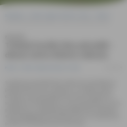
Sākumlapa
Portāla “Jelgavas Vēstnesis” arhīvs
Pilsētā
Tirdziņā Sociālo lietu pārvaldē – dienas centru klientu veikums
Klausīties
Tirdziņā Sociālo lietu pārvaldē –
dienas centru klientu veikums
16/12/2014
Pilsētā
Portāla “Jelgavas Vēstnesis” arhīvs
Sociālo lietu pārvaldē (SLP) šodien savus darinājumus
piedāvā dienas centru «Atbalsts» un «Integra», grupu
dzīvokļu un pusceļa mājas klienti. Kaut arī viņiem, lai
sarūpētu šos tamborējumus, rotas, koka lādītes un citus
priekšmetus, ir vajadzīgs daudz ilgāks laiks, darinājumi
tirdziņā iegādājami par simbolisku cenu. Uz tirdziņu līdz
pulksten 12 aicināts ikviens interesents.