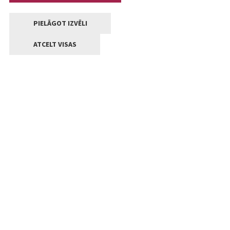
PIELĀGOT IZVĒLI
ATCELT VISAS
Kontakti
Jelgavas valstpilsētas pašvaldība
Lielā iela 11, Jelgava, LV-3001
+371 63005522
pasts@jelgava.lv