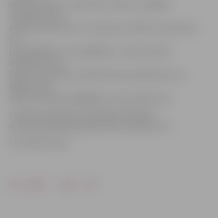
nāk kā uz darbu, viņiem katru dienu ir dažādas
nodarbības, kas
attīsta viņu pirkstu un smadzeņu darbību, ļauj viņiem
būt
pacietīgākiem un mierīgākiem,» stāsta sociālā
darbiniece. Viņa
īpaši uzteic klientu darinātos koka priekšmetus un
apgleznotās
vāzes, kas šodien iegādājami vien par pāris eiro.
Tirdziņš Sociālo lietu pārvaldē, O.Kalpaka
ielā 9, apmeklētājus gaida vēl līdz pulksten 12.
Foto: Raitis Supe
Drukāt
Dalīties