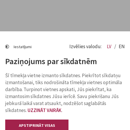
Izvēlies valodu:
LV
EN
Iestatījumi
Paziņojums par sīkdatnēm
Šī tīmekļa vietne izmanto sīkdatnes. Piekrītot sīkdatņu
izmantošanai, tiks nodrošināta tīmekļa vietnes optimāla
darbība. Turpinot vietnes apskati, Jūs piekrītat, ka
izmantosim sīkdatnes Jūsu ierīcē. Savu piekrišanu Jūs
jebkurā laikā varat atsaukt, nodzēšot saglabātās
sīkdatnes.
UZZINĀT VAIRĀK
.
APSTIPRINĀT VISAS