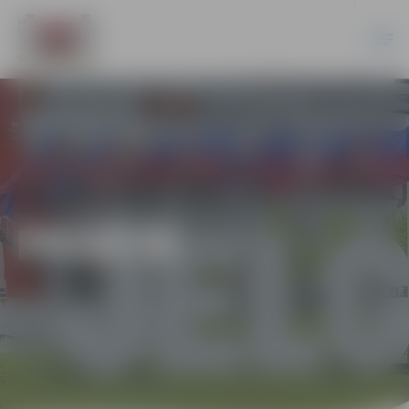
PILSĒTĀ