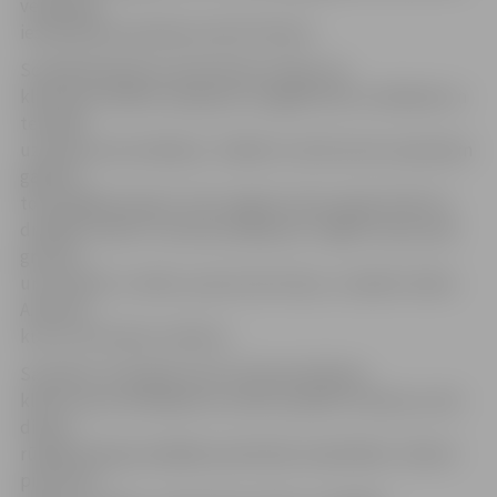
veidošanā
iesaistījušies apmēram 18 SLP klienti.
Sociālā darbiniece Anita Rozīte stāsta, ka
klientiem lielāko saviļņojumu sagādā tieši uzstāšanās un
teatrālā
uzveduma iestudēšana. «Sākām to darīt pirms septiņiem
gadiem,
toreiz gāja ļoti grūti. Taču tagad ar katru gadu klienti ir
drošāki, viņiem ir cēlusies pašapziņa. Tagad viņi jau paši
grib vēl
un vēl nākt uz teātri, prasa man lomas,» smaidot stāsta
A.Rozīte,
kura ir arī ludziņu režisore.
Savukārt, lai ik gadu pirms Ziemassvētkiem
klienti savus darinājumus varētu parādīt tirdziņā, viņi ik
dienas
rūpīgi darbojas dažādās praktiskās nodarbībās. «Klienti
pie mums