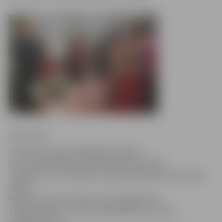
Ligita Vaita
Sociālo lietu pārvaldē (SLP) šodien
savus darinājumus piedāvā d
ienas centru
«Atbalsts» un «Integra», grupu dzīvokļu un pusceļa
mājas
klienti
.
Kaut arī viņiem, lai sarūpētu šos
tamborējumus, rotas, koka lādītes un citus