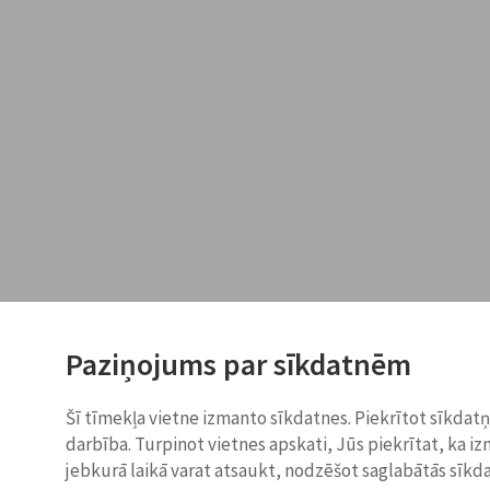
Paziņojums par sīkdatnēm
Šī tīmekļa vietne izmanto sīkdatnes. Piekrītot sīkdat
darbība. Turpinot vietnes apskati, Jūs piekrītat, ka i
jebkurā laikā varat atsaukt, nodzēšot saglabātās sīkd