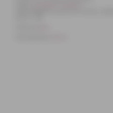
e-pastu
santa.sile@kultura.jelgava.lv
vai faksu 63084675, vai pa pastu JPPI «Kultūra», Krišjā
iela 6, LV – 3001.
Pieteikuma
anketa
Rudens gadatirgus
nolikums