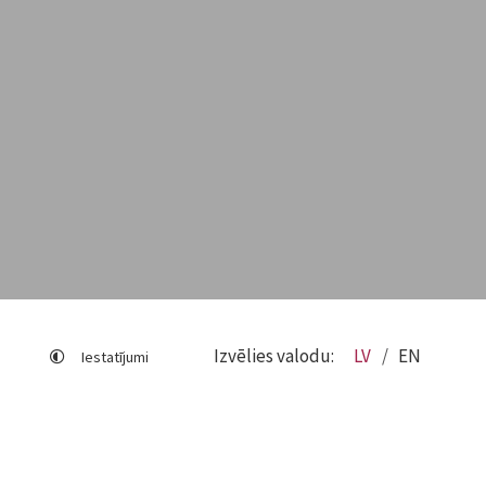
Izvēlies valodu:
LV
EN
Iestatījumi