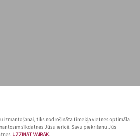
ņu izmantošanai, tiks nodrošināta tīmekļa vietnes optimāla
zmantosim sīkdatnes Jūsu ierīcē. Savu piekrišanu Jūs
atnes.
UZZINĀT VAIRĀK
.