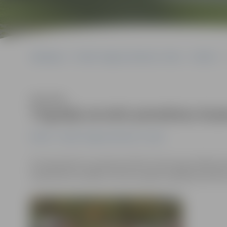
Sākumlapa
Portāla “Jelgavas Vēstnesis” arhīvs
Pilsētā
Klausīties
Tirgotāji aicināti pieteikties R
Pilsētā
Portāla “Jelgavas Vēstnesis” arhīvs
20. septembrī no pulksten 9 līdz 15 Hercoga Jēkaba la
septembrim iestāde «Kultūra» gaida tirgotāju pietei