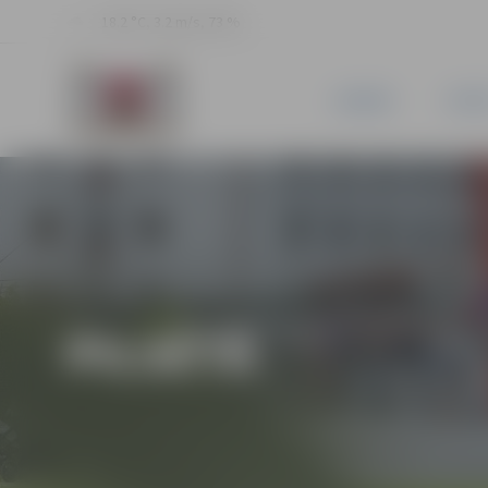
18.2 °C, 3.2 m/s, 73 %
JAUNUMI
PILSĒ
PILSĒTĀ