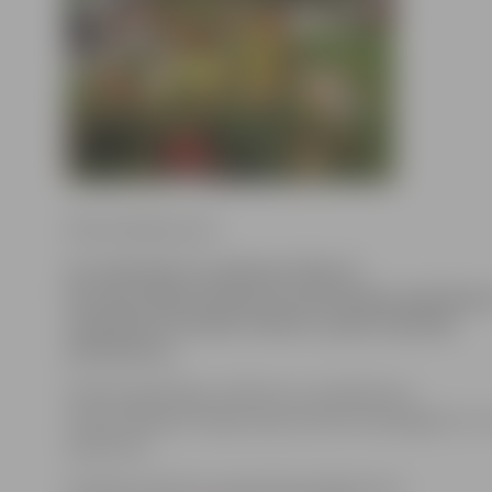
Ritma Gaidamoviča
20. septembrī no pulksten 9 līdz 15
Hercoga Jēkaba laukumā notiks Rudens gadatirgus.
septembrim iestāde «Kultūra» gaida tirgotāju
pieteikumus.
Rudens gadatirgus nolikums un pieteikuma
anketa pieejama mājas lapā www.festivali.jelgava.lv un
pielikumā.
Pieteikumi līdz 15. septembrim jāiesūta pa