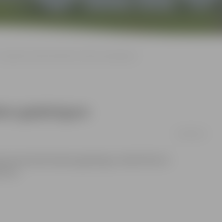
Tirgotāji aicināti pieteikties Rudens gadatirgum
udens gadatirgum
03/09/2014
ukumā notiks Rudens gadatirgus. Šobrīd līdz 15.
kumus.