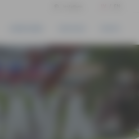
LV
EN
Iestatījumi
UZŅĒMĒJDARBĪBA
PAKALPOJUMI
KONTAKTI