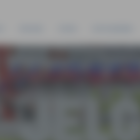
TA
PAŠVALDĪBA
IESTĀDES
KAPITĀLSABIEDRĪBAS