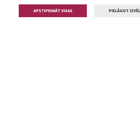
APSTIPRINĀT VISAS
PIELĀGOT IZVĒL
Kontakti
Jelgavas valstp
Lielā iela 11
+371 630055
pasts@jelga
2002-2026 jelgava.lv