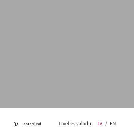
Izvēlies valodu:
LV
EN
Iestatījumi