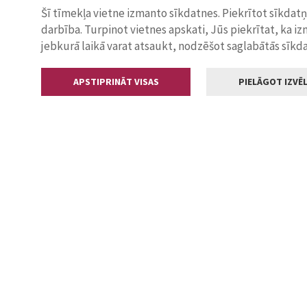
Šī tīmekļa vietne izmanto sīkdatnes. Piekrītot sīkdat
darbība. Turpinot vietnes apskati, Jūs piekrītat, ka i
jebkurā laikā varat atsaukt, nodzēšot saglabātās sīkd
APSTIPRINĀT VISAS
PIELĀGOT IZVĒL
Kontakti
Jelgavas valstp
Lielā iela 11
+371 630055
pasts@jelga