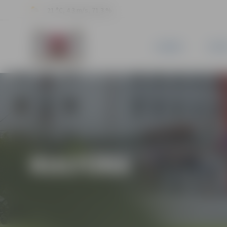
21 °C, 4.3 m/s, 71.3 %
JAUNUMI
PILSĒ
KULTŪRA