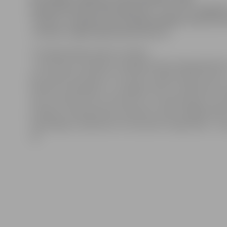
programmu divu dienu garumā – 14. un 15. august
«Tonuss» atzīmēs savu 15 gadu jubileju, liecina in
«Tonusa» mājas lapā
www.tonuss.lv
.
Pirmajā jubilejas dienā uzstāsies
«Jaunā viļņa» skatītāju simpātijas balvas ieguvēja Aish
par vakara atmosfēru un mūziku rūpēsies dj MC Shons 
fabrika» horeogrāfs un «Zvaigžņu lietus» dalībnieks. V
būs arī svētku torte, konkursi un citi pārsteigumi. Sa
jubilejas otrajā dienā par patīkamu atpūtu gādās Rob
Lejasmeijers, dj Reverss un Gustavito. Ieeja klubā – n
23.