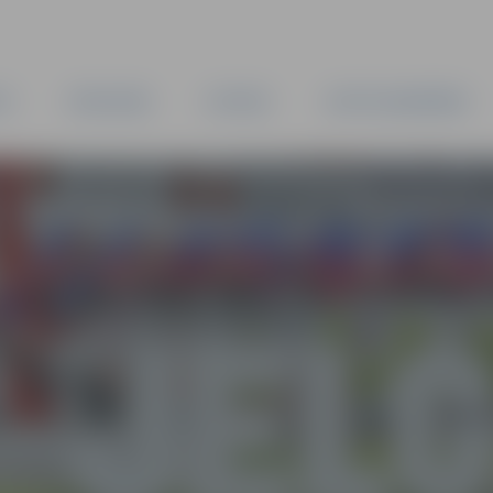
TA
PAŠVALDĪBA
IESTĀDES
KAPITĀLSABIEDRĪBAS