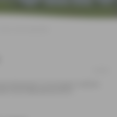
«Tonuss» svinēs 15 gadu jubileju
12/08/2009
 divu dienu garumā – 14. un 15. augustā – naktsklubs
ācija «Tonusa» mājas lapā www.tonuss.lv.