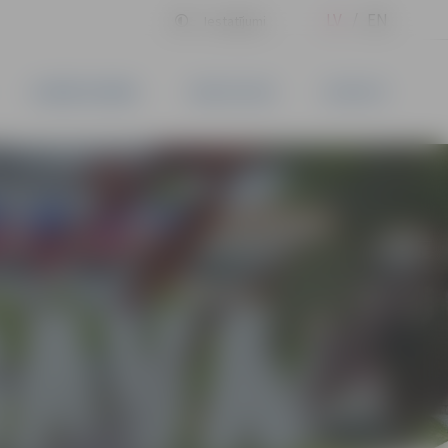
LV
EN
Iestatījumi
UZŅĒMĒJDARBĪBA
PAKALPOJUMI
KONTAKTI