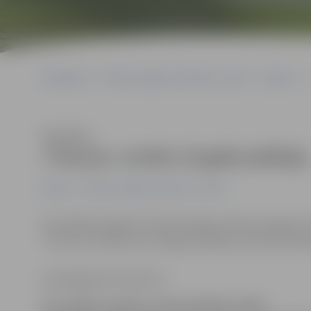
Sākumlapa
Portāla “Jelgavas Vēstnesis” arhīvs
Kultūra
Klausīties
«Tonuss» svinēs 15 gadu jubileju
Kultūra
Portāla “Jelgavas Vēstnesis” arhīvs
Šīs nedēļas nogalē ar daudzveidīgu svētku programmu
«Tonuss» atzīmēs savu 15 gadu jubileju, liecina inform
www.jelgavasvestnesis.lv
Šīs nedēļas nogalē ar daudzveidīgu svētku