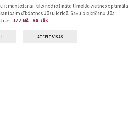
ņu izmantošanai, tiks nodrošināta tīmekļa vietnes optimāla
zmantosim sīkdatnes Jūsu ierīcē. Savu piekrišanu Jūs
atnes.
UZZINĀT VAIRĀK
.
I
ATCELT VISAS
Klientu apkalpošana
ilsētas pašvaldība
Darba laiks
, Jelgava, LV-3001
Pirmdienās
8.00 - 18.00
Otrdienās
8.00 - 17.00
22
Trešdienās
8.00 - 17.00
va.lv
Ceturtdienās
8.00 - 17.00
Piektdienās
8.00 - 14.30