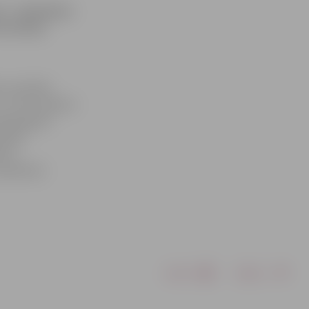
ā – naktsklubs
formācija
a, savukārt
– šova «Talantu
akara gaitā
vukārt
erts
o pulksten
Drukāt
Dalīties